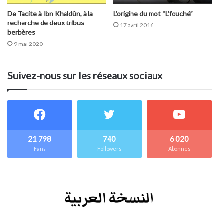
De Tacite à Ibn Khaldûn, à la
L’origine du mot “L’fouché”
recherche de deux tribus
17 avril 2016
berbères
9 mai 2020
Suivez-nous sur les réseaux sociaux
21 798
740
6 020
Fans
Followers
Abonnés