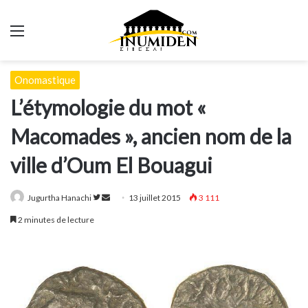
Menu
Onomastique
L’étymologie du mot «
Macomades », ancien nom de la
ville d’Oum El Bouagui
Suivre
Envoyer
Jugurtha Hanachi
13 juillet 2015
3 111
sur
un
2 minutes de lecture
Twitter
courriel