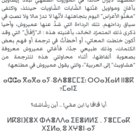
بأغانٍ ومواويل غنّتها الشّابات الشّاويات حينئذ، واكتفى
“مغنّو الأعراس” اليوم بتجاهلها، لأنّها لا تدرّ مالا ولا تصبّ في
سياق رداءتهم. تلك الرداءة التي شذّ عنها عميروش، وأحيا
ذكرى ذلك المتمرّد الخالد، بأغنيته هذه : الـ”رَّافَالْ” التي وقد
أكون خلطت المعاني، أو أخطأتُ في ترجمة أو فهم بعض
الكلمات، وذلك طبيعي جدّا، فأغاني عميروش معروفة
بصعوبة ألفاظها، أثناء محاولتي هذه للترجمة من
“هشاويث” إلى العربية”، والتي يقول عميروش في مطلعها؛
ⴰⵛⵛⴰ ⴳⴰⴳⴰ ⴰⵢ-ⵓⵄⴻⴻⵎⵎⵉ! ⵔⵔⴰⴼⴰⵍ ⵏⵏⴻⴽ
ⵎⴰⵏⵉ?
أيا ڨاڨا يا ابن عمّي! .. أين رشّاشك؟
ⵍⴽⵓⵏⴼⴻⵝ ⵀⵄⴻⴷⴷⴰ ⵉⴹⴻⵍⵍⵉ .. ⵢⴻⵎⵎⴰⴽ
ⵝⵉⵍⴰ, ⵓ ⵝⵖⴻⵏ-ⴰⵢ