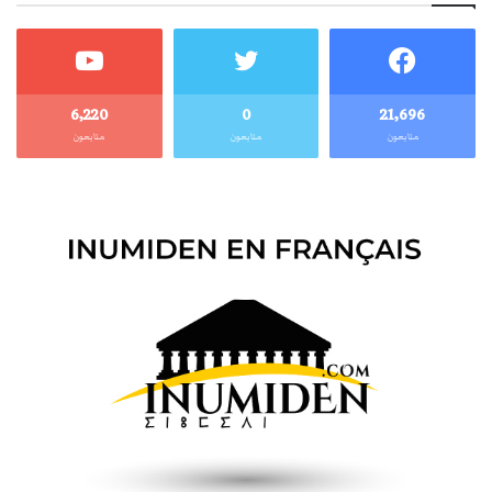
6٬220
0
21٬696
متابعون
متابعون
متابعون