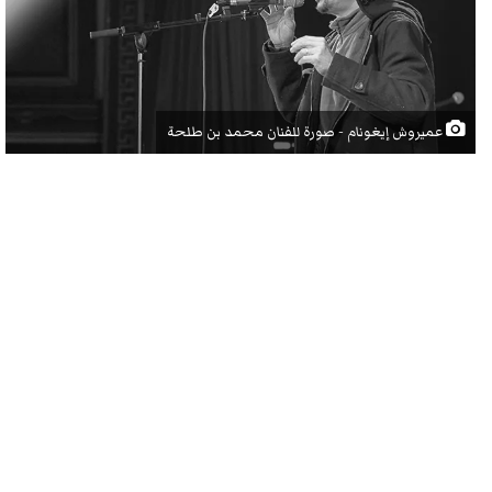
عميروش إيغونام - صورة للفنان محمد بن طلحة