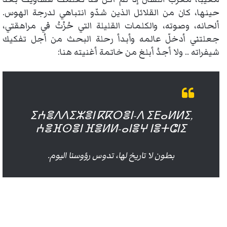
حينها، كان من القلائل الذين شدّو انتباهي لدرجة الهوس.
ألحانه، وصوته، والكلمات القليلة التي حُزْتُ في مراهقتي،
جعلتني أدخلّ عالمه وأبدأ رحلة البحث من أجل تفكيك
شيفراته .. ولا أجدُ أبلغ من خاتمة أغنيته هنا:
ⵉⵄⴻⴷⴷⵉⵣⴻⵏ ⴽⴽⵔⴻⵏ-ⴷ ⵉⴹⴰⵍⵍⵉ,
ⵄⴻⴼⵙⴻⵏ ⴼⴻⵍⵍ-ⴰⵏⴻⵖ ⵏⴻⵜⵛⵏⵉ
بطون لا تاريخ لها، تدوس رؤوسنا اليوم.