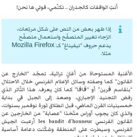
أنتِ الواقفات كالجدران .. تكلّمي، قولي ها نحن!
إذا ظهر بعض من النص على شكل مربّعات،
الرّجاء تغيير المتصفّح واستعمال متصفّح
Mozilla Firefox
يدعم حروف “تيفيناغ” كـ:
مثلا.
الأغنية المستوحاة من أغانٍ تراثية، تمجّد “الخارج عن
القانون” كما وصفته وسائل الإعلام الفرنسي خلال الاحتلال
“بلقاسم ڨرين” أو “ڨاڨا” كما كان يعرف. هذا الثّائر الذي
رفض التجنيد الإجباري، وصعد إلى الجبل في بداية
خمسينيات القرن الماضي، قبل انطلاق ثورة نوفمبر بسنوات،
والذي كان يجوب آوراس متّخذا “عصابة” من الخارجين عن
القانون الفرنسي les bandit d’honneur أرعبت الجيش
الفرنسي، وسيطرت على المنطقة وشكّلت دعامة أساسية