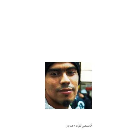
ڨاسمي فؤاد : مدون