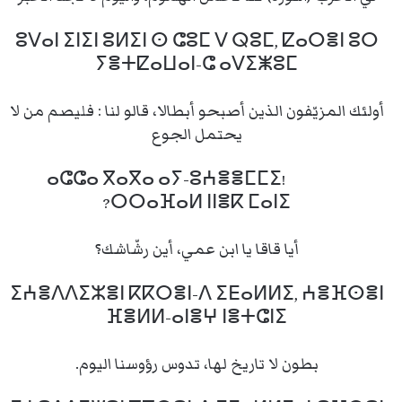
ⵓⴸⴰⵏ ⵉⵏⵉⵏ ⵓⵍⵉⵏ ⵙ ⵛⵓⵎ ⴸ ⵕⵓⵎ, ⵇⴰⵔⴻⵏ ⵓⵔ
ⵢⴻⵜⵇⴰⵡⴰⵏ-ⵛ ⴰⴸⵉⵥⵓⵎ
أولئك المزيّفون الذين أصبحو أبطالا، قالو لنا : فليصم من لا
يحتمل الجوع
ⴰⵛⵛⴰ ⴳⴰⴳⴰ ⴰⵢ-ⵓⵄⴻⴻⵎⵎⵉ!
ⵔⵔⴰⴼⴰⵍ ⵏⵏⴻⴽ ⵎⴰⵏⵉ?
أيا قاقا يا ابن عمي، أين رشّاشك؟
ⵉⵄⴻⴷⴷⵉⵣⴻⵏ ⴽⴽⵔⴻⵏ-ⴷ ⵉⴹⴰⵍⵍⵉ, ⵄⴻⴼⵙⴻⵏ
ⴼⴻⵍⵍ-ⴰⵏⴻⵖ ⵏⴻⵜⵛⵏⵉ
بطون لا تاريخ لها، تدوس رؤوسنا اليوم.