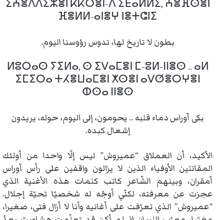
ⵉⵄⴻⴷⴷⵉⵣⴻⵏ ⴽⴽⵔⴻⵏ-ⴷ ⵉⴹⴰⵍⵍⵉ, ⵄⴻⴼⵙⴻⵏ
ⴼⴻⵍⵍ-ⴰⵏⴻⵖ ⵏⴻⵜⵛⵏⵉ
بطون لا تاريخ لها، تدوس رؤوسنا اليوم.
ⵍⵓⵔⴰⵙ ⵢⵉⵍⴰ, ⵙ ⵉⴸⴰⵎⴻⵏ ⵎ-ⵓⵍ-ⵏⵏⴻⵙ .. ⴰⵍ
ⵉⵎⵉⵔⴰ ⵜⵃⴻⵡⴰⵎⴻⵏ ⵅⵙⴻⵏ ⴰⴸⵚⴻⵔⵖⴻⵏ
ⵀⵙⴰ ⵏⵏⴻⵙ
بكى آوراس دماء قلبه .. يحومون، إلى اليوم، حوله، يريدون
إشعال كبده.
الأكيد، أن العملاق “عميروش” ليس إلّا واحدا من أولئك
المقاتلين الأوفياء الذين لا يزالون واقفين على رأس آوراس
آمقران، وبينهم الشّاعر كاتب كلمات هذه الأغنية الذي
عجزت عن معرفته، لكنّي أوجّه له شخصيّا تحيّة إجلال.
“عميروش” الذي تعرّفت على أغانيه وأنا لا أزال فتى، صغيرا،
مغيّبا، معرّب اللسان إذ لم أكن قد تعلّمت هشاويث بعدُ