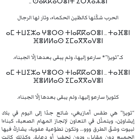
.. ⵙⴰⴽⴽⴰⵔⴻⵏⵜ ⵉⵔⴳⴰⵣⴻⵏ
الحرب شكّلها كالطّين الحكماء، وثار لها الرجال
ⴰⵎ ⵜⵡⵉⵣⴰ ⵖⴻⵔⵙ ⵜⵏⴰⴽⴽⴰⵔⴻⵏ .. ⵜⴰⴼⴻⵏ
ⴼⴻⵍⵍⴰⵙ ⵉⵎⴰⴳⴳⴰⴸⴻⵏ
كـ”ثويزا”* سارعو إليها، ولم يبقى بعدها إلّا الجبناء.
ⴰⵎ ⵜⵡⵉⵣⴰ ⵖⴻⵔⵙ ⵜⵏⴰⴽⴽⴰⵔⴻⵏ .. ⵜⴰⴼⴻⵏ
ⴼⴻⵍⵍⴰⵙ ⵉⵎⴰⴳⴳⴰⴸⴻⵏ
كثويزا سارعو إليها، ولم يبقى بعدها إلّا الجبناء.
“ثويزا” هي طقس آمازيغي، شائع جدّا إلى اليوم في بلاد
إيشاويّن، ويتمثّل في التعاون لإنجاز المهام الصعبة، كبناءا
لبيوت وشقّ الطرق ووو… وتكون تطوّعية عفوية، يشاركُ فيها
الجميع دون مقابل، ودون تحفيز أو دعاية. وكذلك كانت