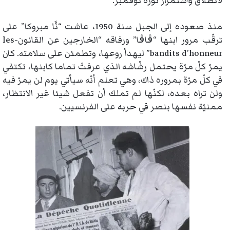
لانطلاق واستمرار ثورة نوفمبر.
منذ صعوده إلى الجبل سنة 1950، عاشت “نَّا مبروكا” على
ترقّب مرور ابنها “ڨاڨا” ورفاقه “الخارجين عن القانون-les
bandits d’honneur” ليهدأ روعها، وتطمئن على سلامته. كان
يمرّ كلّ مرّة يحتمل رشّاشه الذي عرفتْ تماما كابنها، تكتفي
في كلّ مرّة بمروره ذاك، وهي تعلم أنّه سيأتي يوم لن يمرّ فيه
ولن تراه بعده، لكنّها لم تملك أن تفعل شيئا غير الانتظار،
ممنيّة نفسها بنصر في حربه على الفرنسيين.