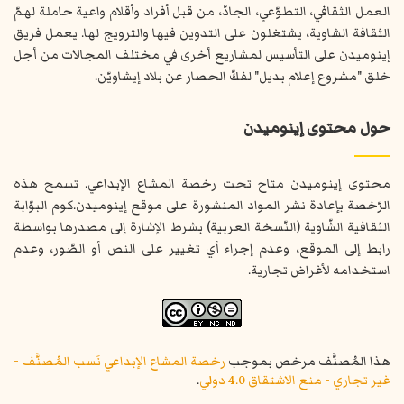
العمل الثقافي، التطوّعي، الجادّ، من قبل أفراد وأقلام واعية حاملة لهمّ
الثقافة الشاوية، يشتغلون على التدوين فيها والترويج لها. يعمل فريق
إينوميدن على التأسيس لمشاريع أخرى في مختلف المجالات من أجل
خلق "مشروع إعلام بديل" لفكّ الحصار عن بلاد إيشاويّن.
حول محتوى إينوميدن
محتوى إينوميدن متاح تحت رخصة المشاع الإبداعي. تسمح هذه
الرّخصة بإعادة نشر المواد المنشورة على موقع إينوميدن.كوم البوّابة
الثقافية الشّاوية (النّسخة العربية) بشرط الإشارة إلى مصدرها بواسطة
رابط إلى الموقع، وعدم إجراء أي تغيير على النص أو الصّور، وعدم
استخدامه لأغراض تجارية.
هذا المُصنَّف مرخص بموجب
رخصة المشاع الإبداعي نَسب المُصنَّف -
غير تجاري - منع الاشتقاق 4.0 دولي
.