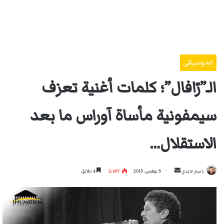
الموسيقى
الـ”رّافال”؛ كلمات أغنية تعزف
سيمفونية مأساة آوراس ما بعد
الاستقلال…
أرسل
باسم عابدي
5 نوفمبر، 2015
2٬637
4 دقائق
بريدا
إلكترونيا