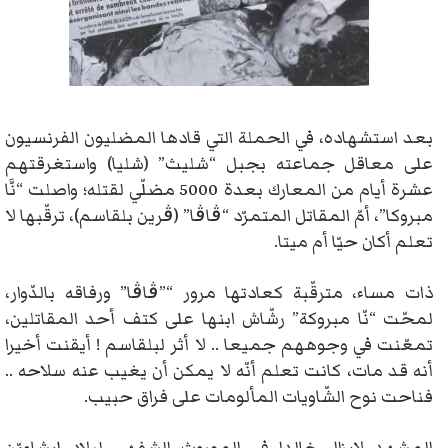
بعد استشهاده، في الحملة التي قادها المضليون الفرنسيون
على معاقل جماعته بجبل “شليث” (شليا) واستغرقتهم
عشرة أيام من المعارك بعدة 5000 مضلّي لقتله؛ واصلت “نَّا
مبروكا”، أمّ المقاتل المتمرّد “ڨاڨا” (ڨرين بلقاسم)، ترقّبها لا
تعلم أكان حيّا أم ميتا.
ذات مساء، مترقّبة كعادتها مرور “”ڨاڨا” ورفاقه بالدّوار،
لمحّت “نّا مبروكة” رشّاش ابنها على كتف أحد المقاتلين،
تمعّنت في وجوههم جميعا .. لا أثر لبلقاسم ! أيقنت أخيرا
أنه قد مات، كانت تعلم أنّه لا يمكن أن يغيب عنه سلاحه ..
فناحت نوح الشّاويات المألومات على فراق حبيب.
المشهد لايزال خالدا في الموروث الشفهي لبلاد إيشاويّن