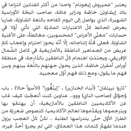
يعتبر “عميروش إيغونام” واحدا من أكثر الفنانين التزاما في
بلاد إيشاويّن خاصّة ودزاير عامّة، صاحب البحّة الآوراسية
الشهيرة، الذي يواصل إلى اليوم كفاحه باللغة الشاويّة، ضاربا
بعرض الحائط كلّ الاعتبارات الماديّة التي تأتي أوّلا في
حسابات “مغنّي الأعراس” المحسوبين، مغالطةً، على الأغنية
الشاويّة. فعلى قلّة إنتاجاته، إلّا أنّه يحوز احترام وإعجاب كمّ
عريض من الجماهير الناطقة بالآمازيغية في كامل الشّمال
الإفريقي، ويجتذبُ اهتمام كلّ الناطقين بالدّارجة، في منطقة
آوراس آمقران خاصّة، الذين يحول جهلهم باللّغة بينهم وبين
فهم ما يقول، ومع ذلك فهم أوّل معجبيه.
“ثاروا نييلفان” (أبناء الخنازير) ، “إينْڨُورا” (الأسوأ حالا) ، باب
وُجوّاقْ (صاحب الناي) ووو… عناوين كنت أتعجّبُ كيف غاب
عن الآكاديميين الناطقين بالآمازيغية، أن يهتمّو بها
ويترجموها ويقدّموها لعالم الآكاديميا، كنصوص شعريّة من
الطراز الأوّل حتّى يتدراسها الطلبة .. لكنَّ كلّ العجب يزول
عندما تفهمُ كلمات هذا العملاق، التي لم يجرؤ أحدٌ غيره،