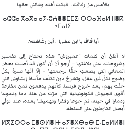
بالأمس مرّ رفاقك .. فبكت أمّك، وهالني حالها
ⴰⵛⵛⴰ ⴳⴰⴳⴰ ⴰⵢ-ⵓⵄⴻⴻⵎⵎⵉ! ⵔⵔⴰⴼⴰⵍ ⵏⵏⴻⴽ
ⵎⴰⵏⵉ?
أيا ڨاڨا يا ابن عمّي! .. أين رشّاشك؟.
لا أظنّ أن كلمات “عميروش” هذه تحتاج إلى تفاسير
وشروحات، على بلاغتها – أرجو أن أن أكون قد أصبت بعض
المعاني التي يصعبُ حقًّا ترجمتها – إلّا أنّها تسردُ بكلّ
وضوح لكلّ ذي عقل، وتشرحُ دون تكلّف مأساة إيشاويّن التي
حلّت بهم، بعد خروج فرنسا، كأنهم يدفعون ثمن مقارعة
أقوى الجيوش الكولونيالية التي مرّت من هنا، دما ودموعا
ودمارا في حينه، ثم جوعا وفقرا وتهميشا بعده، عند تولّي
أبطال الكارطون على السلطة.
ⵍⴳⵉⵔⵔⴰ ⵎⴻⵙⵍⴻⵏⵜ ⴰⵢⴻⵝⴱⴰⴱ ⵎ-ⵎⴰⵍⵍⴻⵏ