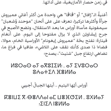
في زمن حصار الآمازيغية، على آدائها.
أغنيةُ الـ”رّافال” أو “ڨاڨا” هي واحدة من أكثر أغاني عميروش
جرأةً وأكثرها تركيزا، تعزف على على ألحان “موحند وُشعبان”
سيمفونية مأساة آوراس ما بعد الاستقلال، وتضع الأصبع في
جرح إيشاويّن الذي لا يزال مفتوحا إلى اليوم. على أنغام
قيتارة: تفتح بحّة “عميروش إيغونام” الآوراسية الخام، موالا،
فضاءا ذا صدى كأنك تقف على اللاشيء، طافيا في فراغ ما،
تضاهي ارتفاع جبل “شليث”، يصدح؛
ⵍⵓⵔⴰⵙ ⴰⵢ ⴰⴳⵓⵊⵉⵍ! .. ⴰⵢ ⵉⴸⵓⵔⴰⵔ
ⵓⵄⴰⵜⵉⴷ ⴼⴻⵍⵍⴰ
آوراس أيّها اليتيم .. أيتها الجبالّ أجيبي
ⴽⴻⵏⵡⵉ ⴳ-ⴱⴻⴷⴷⴰⵏ ⴰⵎ ⵡⴻⴼⵚⵉⵍ .. ⵓⵝⵍⴰⵢ
ⵉⵏⵉⴷ ⵏⴻⵍⵍⴰ!