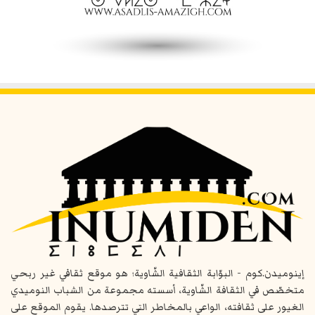
إينوميدن.كوم - البوّابة الثقافية الشّاوية؛ هو موقع ثقافي غير ربحي
متخصّص في الثقافة الشّاوية، أسسته مجموعة من الشباب النوميدي
الغيور على ثقافته، الواعي بالمخاطر التي تترصدها. يقوم الموقع على