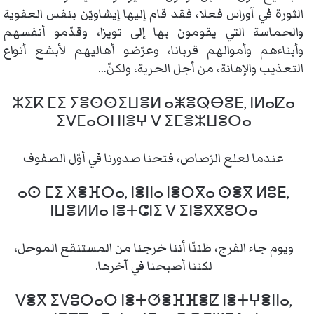
الثورة في آوراس فعلا، فقد قام إليها إيشاويّن بنفس العفوية
والحماسة التي يقومون بها إلى تويزا، وقدّمو أنفسهم
وأبناءهم وأموالهم قربانا، وعرّضو أهاليهم لأبشع أنواع
التعذيب والإهانة، من أجل الحرية، ولكنّ…
ⵣⵉⴽ ⵎⵉ ⵢⴻⵙⵙⵉⵡⴻⵍ ⴰⵥⴻⵕⴱⵓⴹ, ⵏⵍⴰⵇⴰ
ⵉⴸⵎⴰⵔⵏ ⵏⵏⴻⵖ ⴸ ⵉⵎⴻⵣⵡⵓⵔⴰ
عندما لعلع الرّصاص، فتحنا صدورنا في أوّل الصفوف
ⴰⵙ ⵎⵉ ⵝⴻⴼⵔⴰ, ⵏⴻⵏⵏⴰ ⵏⴻⵔⴳⴰ ⵙⴻⴳ ⵍⵓⴹ,
ⵏⵡⴻⵍⵍⴰ ⵏⴻⵜⵛⵏⵉ ⴸ ⵉⵏⴻⴳⴳⵓⵔⴰ
ويوم جاء الفرج، ظننّا أننا خرجنا من المستنقع الموحل،
لكننا أصبحنا في آخرها.
ⴸⴻⴳ ⵉⴸⵓⵔⴰⵔ ⵏⴻⵜⵚⴻⴼⴼⴻⵇ ⵏⴻⵜⵖⴻⵏⵏⴰ,