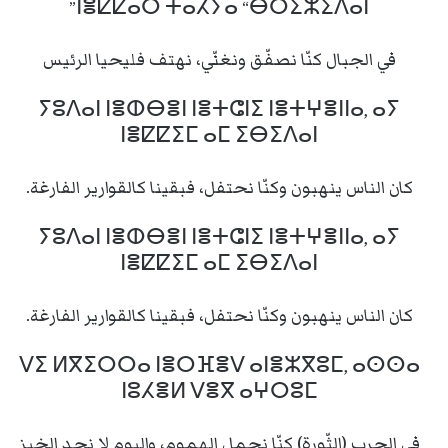
ⵏⴻⵇⵇⴰⵔ ⵜⴰⵃⵢⴰ “ⴱⵔⵉⵣⵉⴷⴰⵏ”
في الجبال كنّا نصفّق ونغنّي، نهتف فليحيا الرئيس
ⵢⵓⴷⴰⵏ ⵏⴻⵀⴱⴻⵏ ⵏⴻⵜⵛⵏⵉ ⵏⴻⵜⵖⴻⵏⵏⴰ, ⴰⵢ
ⵏⴻⵇⵇⵉⵎ ⴰⵎ ⵉⴱⵉⴷⴰⵏ
كان الناس ينهبون وكنّا نحتفل، فبقينا كالقوارير الفارغة.
ⵢⵓⴷⴰⵏ ⵏⴻⵀⴱⴻⵏ ⵏⴻⵜⵛⵏⵉ ⵏⴻⵜⵖⴻⵏⵏⴰ, ⴰⵢ
ⵏⴻⵇⵇⵉⵎ ⴰⵎ ⵉⴱⵉⴷⴰⵏ
كان الناس ينهبون وكنّا نحتفل، فبقينا كالقوارير الفارغة.
ⴸⵉ ⵍⴳⵉⵔⵔⴰ ⵏⴻⵔⴼⴻⴸ ⴰⵏⴻⵣⴳⵓⵎ, ⴰⵙⵙⴰ
ⵏⵓⵃⴻⵍ ⴸⴻⴳ ⴰⵖⵔⵓⵎ
في الحرب (الثّورة) كنّا نحمل الهموم، واليوم لا نجد الخبز