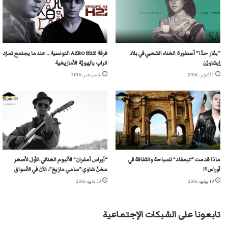
“بڤار حدّا” أسطورة الغناء الشعبي في بلاد
فرقة AZRO H2Z التونسية .. عندما يجتمع تمرّد
إيشاويّن
الراپ بالهويّة الأمازيغية
1 أكتوبر، 2016
4 سبتمبر، 2016
ماذا قدمت “تيمقاد” للسياحة والثقافة في
“آوراس آمقران” الألبوم الغنائي الأول لأصغر
آوراس ؟!
مغنّ شاوي “سامي مازيغ”، الآن في الأسواق
19 يوليو، 2016
13 مايو، 2016
تابعونا على الشبكات الإجتماعية