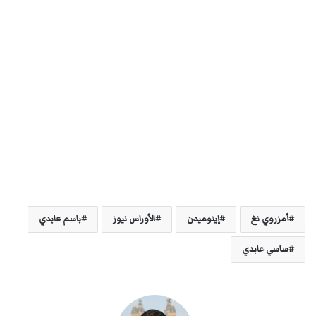
أمزروي نغ
إينوميدن
الأوراس نيوز
باسم عابدي
ساسي عابدي