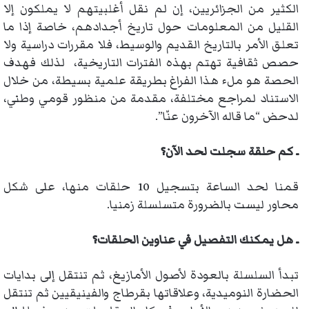
الكثير من الجزائريين، إن لم نقل أغلبيتهم لا يملكون إلا
القليل من المعلومات حول تاريخ أجدادهم، خاصة إذا ما
تعلق الأمر بالتاريخ القديم والوسيط، فلا مقررات دراسية ولا
حصص ثقافية تهتم بهذه الفترات التاريخية، لذلك فهدف
الحصة هو ملء هذا الفراغ بطريقة علمية بسيطة، من خلال
الاستناد لمراجع مختلفة، مقدمة من منظور قومي وطني،
لدحض “ما قاله الآخرون عنّا”.
ـ كم حلقة سجلت لحد الآن؟
قمنا لحد الساعة بتسجيل 10 حلقات منها، على شكل
محاور ليست بالضرورة متسلسلة زمنيا.
ـ هل يمكنك التفصيل في عناوين الحلقات؟
تبدأ السلسلة بالعودة لأصول الأمازيغ، ثم تنتقل إلى بدايات
الحضارة النوميدية، وعلاقاتها بقرطاج والفينيقيين ثم تنتقل