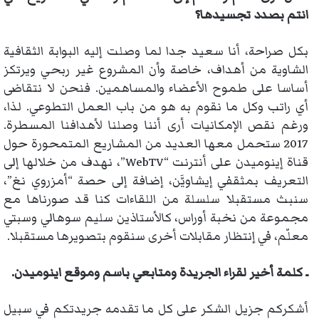
انتم بصدد تجسيدها؟
بكل صراحة، أنا سعيد جدا لما وصلت إليه البوابة الثقافية
الشاوية من أهداف، خاصة وأن المشروع غير ربحي ويرتكز
أساسا على طموح الأعضاء والمساهمين. فنحن لا نتقاضى
أي راتب وكل ما نقوم به هو من باب العمل التطوعي. لذا،
ورغم نقص الإمكانيات أرى أننا وصلنا لأهدافنا المسطرة.
2017 ستحمل معها العديد من المشاريع المتمحورة حول
قناة إينوميدن على أنترنت “WebTV”، نهدف من خلالها إلى
التعريف بمثقفي إيشاويَّن، إضافة إلى حصة “أمزروي نغ”،
سنبث مستقبلا سلسلة من اللقاءات كنا قد صورناها مع
مجموعة من نخبة أوراس، كالأستاذين سليم سوهالي وسبتي
معلّم، في إنتظار مقابلات أخرى سنقوم بتصويرها مستقبلا.
ـ كلمة أخير لقراء الجريدة ومتابعي باسم وموقع اينوميدن
.
أشكركم جزيل الشكر على كل ما تقدمه جريدتكم في سبيل