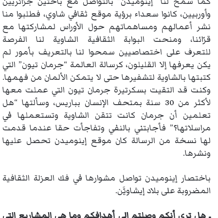
كما سمح لنا “إينوميدن” بالتواصل مع باحثين جزائريين
وأوربيين، كانوا سعداء برؤية موقع ثقافي شاوي، فطلبوا منا
نشر أعمالهم ومساهماتهم حول الأوراس لمشاركتها مع
قرّائنا، ومنحت البوابة الثقافية الشاوية لنا الفرصة
للتعرف على اختصاصيين سمحوا لنا بالتعريف بأمور لم
يكن يعرفها إلا القليلون، كرسالة العالمة “جرمان تيون” التي
كتبتها بالشاوية لتشفيرها حتى لا يتمكن الألمان من فهمها.
وكنت قد التقيت بسكرتيرة جرمان تيون التي عملت معها
لأكثر من 30 سنة بمتحف الإنسان بباريس، وسألتها “هل
تعلمين أن جرمان كانت تتقن الشاوية وتستعملها في
مراسلاتها؟” فأجابتني بالنفي وتفاجأت حقا عندما قدمت
لها نسخة من الرسالة كان موقع إينوميدن تحصل عليها
ونشرها.
باختصار إينوميدن تواصل مشوارها في فك العزلة الثقافية
المضروبة على بلاد إيشاويَّن.
ـ هل ترى أنكم وصلتم إلى أهدافكم وما هي المشاريع التي