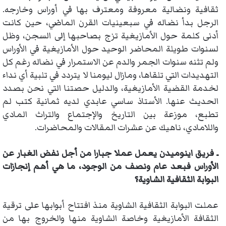
ثقافية ونضالية معروفة ومعترف بها في أوراس وخارجه.
الرجل بدأ نضاله في سبعينيات القرن الماضي، حين كانت
أدنى كلمة حول الأمازيغية تزج بصاحبها إلى السجن، وظل
لسنوات طويلة المحاضر الوحيد حول الأمازيغية في الأوراس
ولم تثنه سنوات الجمر والدم عن الاستمرار في نضاله رغم كل
التهديدات التي تلقاها، ومازال ليومنا لا يتردد في تلبية أي نداء
لخدمة القضية الأمازيغية، والدليل حصتنا التي نحن بصدد
الحديث عنها. الأستاذ ساسي عابدي لديه ثمانية كتب لم
تطبع، موزعة بين التاريخ والإجتماع والتراث المادي
واللامادي، ناهيك عن عشرات المقالات والمحاضرات.
ـ فريق اينوميدن يعمل عملا جبارا من أجل نفض الغبار عن
الأوراس
فبعد عام ونصف من الوجود، ما هي أهم إنجازات
البوابة الثقافية الشاوية؟
عملت البوابة الثقافية الشاوية منذ افتتاح أبوابها على ترقية
الثقافة الأمازيغية وخاصة الشاوية منها والخروج بها من