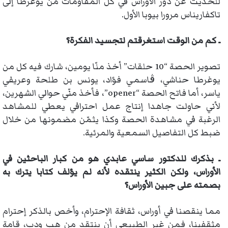
للحديث عن دور الأوراس في كل المقاومات من يوغرطا إلى
تاكفاريناس مرورا بيوبا الأول.
ـ كم من الوقت استغرقتم لتجسيد الفكرة؟
تصوير الحصة “10 حلقات” أخذ منّا يومين، شارك فيه كل من
يوغرطا حناشي، ڨاسمي فؤاد، يونس بن طلحة وعريفي
ياسر، أما فاتح الحصة “opener”، فأخذ منّي حوالي الشهرين،
لأني حاولت جاهدا إنتاج عمل احترافي يعطي للمشاهد
الرغبة في مشاهدة الحصة وكذا يثمّن مضمونها من خلال
ضبط كل التفاصيل السمعية والمرئية.
ـ بذكرك للدكتور ساسي عابدي هو من كبار الباحثين في
الأوراس، ولكن الكثير ينتقده لأنه لم يؤلف كتابا يترك به
بصمته على جبين الأوراس؟
مما ينقصنا في أوراس، ثقافة الإحترام، وأخص بالذكر إحترام
مثقفينا، فمن غير الطبيعي أن ينتقد من هب ودب، قامة