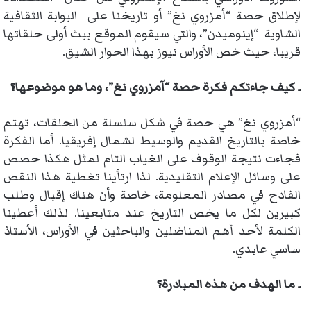
لإطلاق حصة “أمزروي نغ” أو تاريخنا على البوابة الثقافية
الشاوية “إينوميدن”، والتي سيقوم الموقع ببث أولى حلقاتها
قريبا، حيث خص الأوراس نيوز بهذا الحوار الشيق.
ـ كيف جاءتكم فكرة حصة “آمزروي نغ”، وما هو موضوعها؟
“أمزروي نغ” هي حصة في شكل سلسلة من الحلقات، تهتم
خاصة بالتاريخ القديم والوسيط لشمال إفريقيا. أما الفكرة
فجاءت نتيجة الوقوف على الغياب التام لمثل هكذا حصص
على وسائل الإعلام التقليدية. لذا ارتأينا تغطية هذا النقص
الفادح في مصادر المعلومة، خاصة وأن هناك إقبال وطلب
كبيرين لكل ما يخص التاريخ عند متابعينا. لذلك أعطينا
الكلمة لأحد أهم المناضلين والباحثين في الأوراس، الأستاذ
ساسي عابدي.
ـ ما الهدف من هذه المبادرة؟