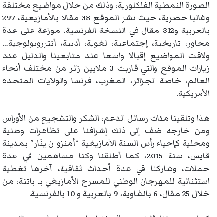
الصورة النمطية الفلكلورية، وذلك من خلال مواضيع مختلفة
وغالبا حصرية، حيث نشر الموقع 38 مقالا بالأمازيغية، 297
بالعربية و312 مقال في النسخة الفرنسية، موزعة على عدة
محاور، تاريخية، إجتماعية، لغوية، أدبية، أنترروبولوجية…
ولاقت المواضيع إقبالا واسعا عند متابعينا والدليل عدد
زيارات الموقع والتي قاربت 3 ملايين زائر من مختلف أنحاء
العالم، خاصة الجزائر، المغرب، فرنسا والولايات المتحدة
الأمريكية.
هذا وتلقينا مئات رسائل الدعم، الشكر والتشجيع من الأوراس
ومن خارجه ضف إلى ذلك إشرافنا على تظاهرات وطنية
ومحلية كإحياء رأس السنة الأمازيغية “أمنزو ن ينّار” بمدينة
قايس، سنة 2015، كما أطلقنا وكنا مساهمين في عدة
حملات، وشاركنا في عدة أحداث ثقافية، آخرها تغطية
استثنائية للمهرجان الوطني للمسرح الأمازيغي بـ باتنة، من
خلال 25 مقال، 6 بالشاوية، 9 بالعربية و 10 بالفرنسية.