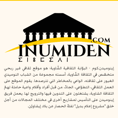
إينوميدن.كوم - البوّابة الثقافية الشّاوية؛ هو موقع ثقافي غير ربحي
متخصّص في الثقافة الشّاوية، أسسته مجموعة من الشباب النوميدي
الغيور على ثقافته، الواعي بالمخاطر التي تترصدها. يقوم الموقع على
العمل الثقافي، التطوّعي، الجادّ، من قبل أفراد وأقلام واعية حاملة لهمّ
الثقافة الشاوية، يشتغلون على التدوين فيها والترويج لها. يعمل فريق
إينوميدن على التأسيس لمشاريع أخرى في مختلف المجالات من أجل
خلق "مشروع إعلام بديل" لفكّ الحصار عن بلاد إيشاويّن.