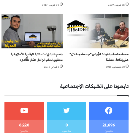
25 مارس، 2019
24 مارس، 2017
حصة خاصة بفقيدة الأوراس “جمعة جغلال”
باسم عابدي: «المكتبة الرقمية الآمازيغية
على إذاعة خنشلة
تحقيق لحلم الرّاحل عمّار نڨّادي»
18 ديسمبر، 2016
1 فبراير، 2016
تابعونا على الشبكات الإجتماعية
6٬220
0
21٬696
متابعون
متابعون
متابعون