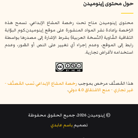
حول محتوى إينوميدن
محتوى إينوميدن متاح تحت رخصة المشاع الإبداعي. تسمح هذه
الرّخصة بإعادة نشر المواد المنشورة على موقع إينوميدن.كوم البوّابة
الثقافية الشّاوية (النّسخة العربية) بشرط الإشارة إلى مصدرها بواسطة
رابط إلى الموقع، وعدم إجراء أي تغيير على النص أو الصّور، وعدم
استخدامه لأغراض تجارية.
هذا المُصنَّف مرخص بموجب
رخصة المشاع الإبداعي نَسب المُصنَّف -
غير تجاري - منع الاشتقاق 4.0 دولي
.
© إينوميدن 2026، جميع الحقوق محفوظة
تصميم
باسم عابدي