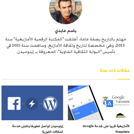
باسم عابدي
مهتم بالتاريخ بصفة عامة، أطلقت "المكتبة الرقمية الأمازيغية" سنة
2013، وهي مخصصة لتاريخ وثقافة الأمازيغ. وساهمت سنة 2015 في
تأسيس "البوابة الثقافية الشاوية"، المعروفة بـ إينوميدن.
مقالات ذات صلة
الأمازيغية قريبا على خِدمة Google
إينوميدن تواصل تطورها وتتبنى خدمة
Translate
المقالات الفورية