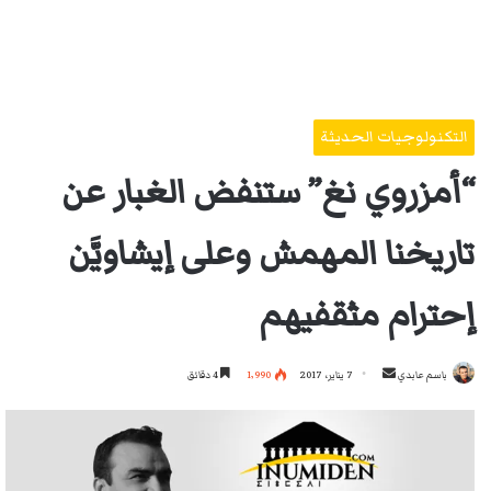
التكنولوجيات الحديثة
“أمزروي نغ” ستنفض الغبار عن
تاريخنا المهمش وعلى إيشاويَّن
إحترام مثقفيهم
أرسل
باسم عابدي
7 يناير، 2017
1٬990
4 دقائق
بريدا
إلكترونيا