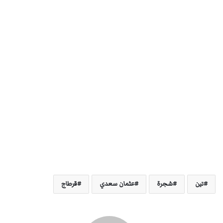
تين
شجرة
عثمان سعدي
قرطاج