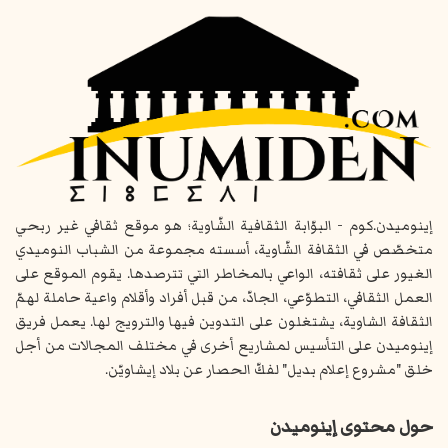
إينوميدن.كوم - البوّابة الثقافية الشّاوية؛ هو موقع ثقافي غير ربحي
متخصّص في الثقافة الشّاوية، أسسته مجموعة من الشباب النوميدي
الغيور على ثقافته، الواعي بالمخاطر التي تترصدها. يقوم الموقع على
العمل الثقافي، التطوّعي، الجادّ، من قبل أفراد وأقلام واعية حاملة لهمّ
الثقافة الشاوية، يشتغلون على التدوين فيها والترويج لها. يعمل فريق
إينوميدن على التأسيس لمشاريع أخرى في مختلف المجالات من أجل
خلق "مشروع إعلام بديل" لفكّ الحصار عن بلاد إيشاويّن.
حول محتوى إينوميدن