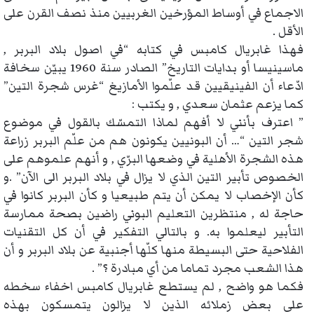
الاجماع في أوساط المؤرخين الغربيين منذ نصف القرن على
الأقل .
فهذا غابريال كامبس في كتابه “في اصول بلاد البربر ,
ماسينيسا أو بدايات التاريخ” الصادر سنة 1960 يبيّن سخافة
ادّعاء أن الفينيقيين قد علّموا الأمازيغ “غرس شجرة التين”
كما يزعم عثمان سعدي , و يكتب :
” اعترف بأنني لا أفهم لماذا التمسّك بالقول في موضوع
شجر التين “… أن البونيين يكونون هم من علّم البربر زراعة
هذه الشجرة الأهلية في وضعها البرّي , و أنهم علموهم على
الخصوص تأبير التين الذي لا يزال في بلاد البربر الى الآن” .و
كأن الإخصاب لا يمكن أن يتم طبيعيا و كأن البربر كانوا في
حاجة له , منتظرين التعليم البوني راضين بصحة ممارسة
التأبير ليعلموا به. و بالتالي التفكير في أن كل التقنيات
الفلاحية حتى البسيطة منها كلّها أجنبية عن بلاد البربر و أن
هذا الشعب مجرد تماما من أي مبادرة ؟” .
فكما هو واضح , لم يستطع غابريال كامبس اخفاء سخطه
على بعض زملائه الذين لا يزالون يتمسكون بهذه