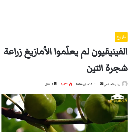
تاريخ
الفينيقيون لم يعلّموا الأمازيغ زراعة
شجرة التين
أرسل
يوغرطا حناشي
15 فبراير، 2020
2٬452
2 دقائق
بريدا
إلكترونيا