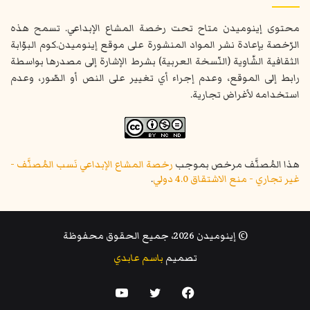
محتوى إينوميدن متاح تحت رخصة المشاع الإبداعي. تسمح هذه
الرّخصة بإعادة نشر المواد المنشورة على موقع إينوميدن.كوم البوّابة
الثقافية الشّاوية (النّسخة العربية) بشرط الإشارة إلى مصدرها بواسطة
رابط إلى الموقع، وعدم إجراء أي تغيير على النص أو الصّور، وعدم
استخدامه لأغراض تجارية.
هذا المُصنَّف مرخص بموجب
رخصة المشاع الإبداعي نَسب المُصنَّف -
غير تجاري - منع الاشتقاق 4.0 دولي
.
© إينوميدن 2026، جميع الحقوق محفوظة
تصميم
باسم عابدي
فيسبوك
تويتر
يوتيوب