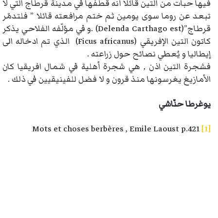
فيها حبات من التين قائلا أنه قطفها في مدينة قرطاج التي لا
تبعد عن روما سوى يومين ثم ختم مرافعته قائلا ” فلتدمّر
قرطاج”(Delenda Carthago est) .و في مؤلّفه الفلاحي يذكر
كاتون التين الإفريقي (Ficus africanus) الذي تم ادخاله الى
إيطاليا و يُعطي نصائح حول زراعته .
فشجرة التين اذن , هي شجرة أهلية في شمال افريقيا كان
الأمازيغ يغرسونها منذ قرون و لا فضل للفينيقيين في ذلك .
يوغرطا حنّاشي
Mots et choses berbères , Emile Laoust p.421
[1]