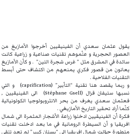
يقول عثمان سعدي أن الفينيقيين أخرجوا الأمازيغ من
العصور الحجرية و علّموهم تقنيات صناعية و زراعية كانت
سائدة في المشرق مثل ” غرس شجرة التين” . و كأن الأمازيغ
يعانون من قصور فكري يمنعهم من اكتشاف حتى أبسط
التقنيات الفلاحية .
و ربما يقصد هنا تقنية “التأبير” (caprification) و التي
نسبها ستيفان قزال (Stéphane Gsell) الى الفينيقيين ,
فعثمان سعدي يغرف من بحر الانثروبولوجيا الكولونيالية
كلّما أراد تحقير التاريخ الأمازيغي .
فكرة أن الفينيقيين ادخلوا زراعة الأشجار المثمرة الى شمال
افريقيا و أن السيطرة الرومانية في ما بعد ادخلت تقنيات
متطورة حوّلت شمال افريقيا الى “بستان كبير” لم تعد تلقى