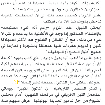
الكليشيهات الكولونيالية البالية . تخيلوا لو علم أن بعض
الجزائريين لا يزالون يروجون لها بعد مرور ستين سنة ؟ .
يشير غابريال كامبس بعد ذلك الى ان المعطيات اللغوية
تدحض بدورها هذا الادعاء , فيكتب :
“يمكن القبول عند اللزوم –رغم أنه شيء مستبعد-
بالإستنتاج المذكور إذا وجد في الألسُنية ما يدعمه و لكن لا
شيء من ذلك , مع أن القبائل و الشلوح هم الأكثر استهلاكا
للتين و لديهم مفردات غنية متعلقة بالشجرة و ثمارها في
جميع أطوار النضج أو التجفيف “.
و هو نفس ما ذهب اليه إميل دوتيه , الذي كتب بدوره ” كلمة
آزار أو تازارت شائعة في مختلف اللهجات البربرية تدعم فكرة
قدم زراعة التين في بلاد البربر . حتى التوارق يعرفون الصيغة
أهار أو تاهارت (الزاي تقلب “هاء” غالبا ) التي توجد كذلك عند
الغوانش ساكني جزر الكاناري بصيغة تاهار إنيمان “
[1]
.
و تذكر المصادر التاريخية ان “كاتون الكبير” الروماني
استعمل التين الافريقي في مرافعته الشهيرة أمام مجلس
الشيوخ من اجل تدمير المدينة البونيقية . عرض عليهم سلة