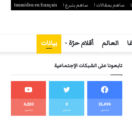
ساهم بمقالات !
ساهم بتبرع !
Inumiden en français
ا
العالم
أقلام حرّة
بيانات
تابعونا على الشبكات الإجتماعية
6٬220
0
21٬696
متابعون
متابعون
متابعون