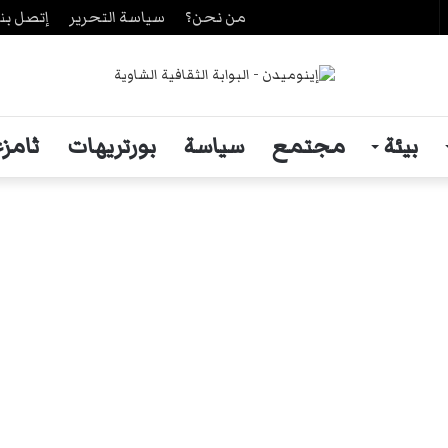
من نحن؟
سياسة التحرير
إتصل بنا
حث
ن
بيئة
مجتمع
سياسة
بورتريهات
ثامزغ