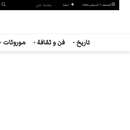
ب
الجمعة, 7 أغسطس 2026
تابعنا
ع
تاريخ
فن و ثقافة
موروثات