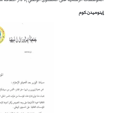
إينوميدن.كوم