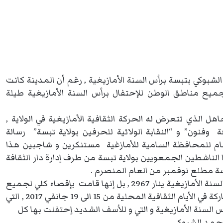
بوكي بتبسة برأس السنة الأمازيغية , رغم أن المدينة كانت
جميع مناطق الوطن للإحتفال برأس السنة الأمازيغية طيلة
ل الذي تتعرض له الحركة الثقافية الأمازيغية في الولاية ,
فنون” و “النقابة الولائية للحرفين بولاية تبسة” رسالة
ام للمحافظة السامية للأمازغية مستنكرين و شاجبين هذا
 الناشطين الجمعويين بولاية تبسة من طرف إدارة دار الثقافة
سة مطلع نوفمبر من العام المنصرم .
و لم تكتفي إدارة دار الثقافة بعدم الإحتفال العمدي برأس السنة الأمازيغية ينار 2967 , بل إنها قامت بإقصاء كلي لجميع
الحرفيين و الفنانين و الأدباء الأمازيغ بولاية تبسة من المشاركة في الأيام الثقافية المحلية من 15 الى 19 جانفي 2017 , التي
س السنة الأمازيغية و التي و للأسف الشديد إحتفلت بها كل
حمد الشبوكي .