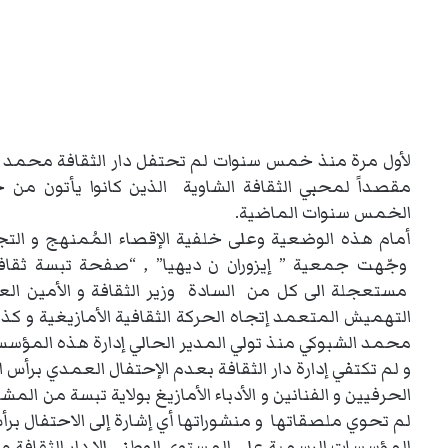
لأول مرة منذ خمس سنوات لم تحتفل دار الثقافة محمد الش
مقصداً لمحبي الثقافة الشاوية الذين كانوا يأتون من 
الخمس سنوات الماضية.
أمام هذه الوضعية وعلى خلفية الإقصاء المُمنهج و التجاه
وجّهت جمعية ” إيزوران ن ديهيا” , “صفحة تبسة ثقافة و
مستعجلة الى كل من السادة وزير الثقافة و الأمين الع
التهميش المتعمد إتجاه الحركة الثقافية الأمازيغية و كذا
محمد الشبوكي منذ تولي المدير الحالي إدارة هذه المؤس
لم تحوي ملصقاتها و منشوراتها أي إشارة إلى الاحتفال برأ
المؤسسات الرسمية على المستوى الوطني إلا دار الثقافة م