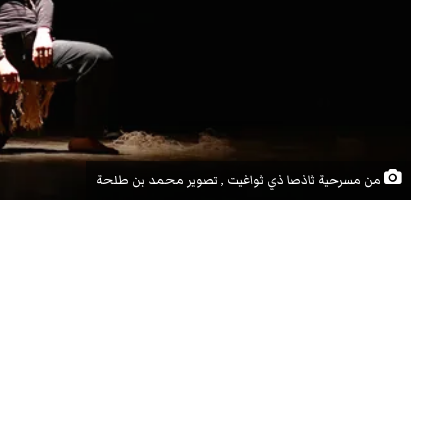
من مسرحية ثاذصا ذي ثواغيت , تصوير محمد بن طلحة