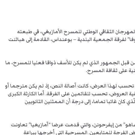
المهرجان الثقافي الوطني للمسرح الأمازيغي، في طبعته
وفا” لفرقة الجمعية البلدية – بوعنداس، القادمة إلى هباثنت
 قبل الجمهور الذي لم يكن للأسف ذواقا فعليا للمسرح، ما
ية على ثقافة المسرح.
أن تحسب لهذا العرض، كانت أصالة النص، إذ لم يكن مترجما أو
ة العروض، تحسب للقائمين على الفرقة. أما الكارثة الكبرى
 كان غائبا تماما، إلى درجة أن الممثلين الثانويين
اشاهو” من إيفرحونن، والتي قدمت عرضا “آمازيغيا” تعاونت
عض الفرجة للمتابعين. المسرحية التي أخرجها ببراعة