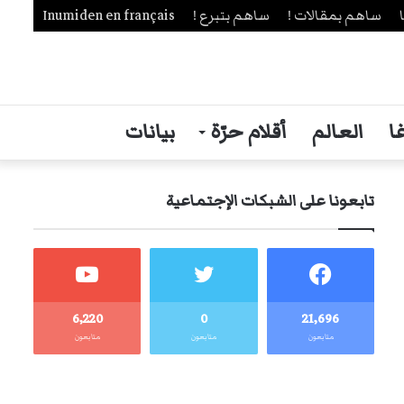
ساهم بمقالات !
ساهم بتبرع !
Inumiden en français
ا
العالم
أقلام حرّة
بيانات
تابعونا على الشبكات الإجتماعية
6٬220
0
21٬696
متابعون
متابعون
متابعون