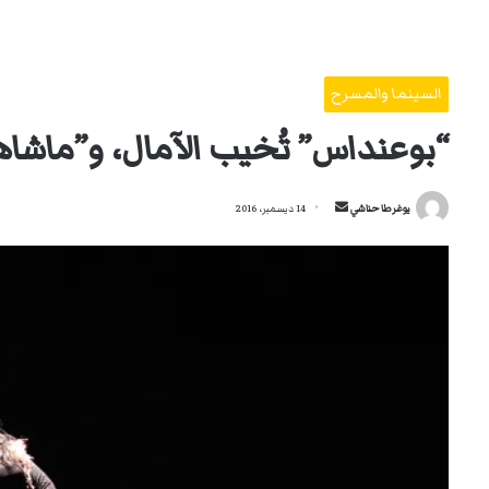
السينما والمسرح
“بوعنداس” تُخيب الآمال، و”ماشاهو
أرسل
يوغرطا حناشي
14 ديسمبر، 2016
بريدا
إلكترونيا