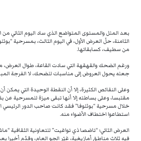
بعد الملل والمستوى المتواضع الذي ساد اليوم الثاني من 
الثامنة، حلّ العرض الأول، في اليوم الثالث، بمسرحية “بوثل
من سطيف، كسابقاتها.
ورغم الضحك والقهقهة التي سادت القاعة، طوال العرض، من
جعله يحول العروض إلى مناسبات للضحك، لا الفرجة المبن
وعلى النقائص الكثيرة، إلا أن النقطة الوحيدة التي يمكن 
مقتبسا، وعلى بساطته إلا أنها تبقى ميزة للمسرحية عن بقي
خلال مسرحية “بوثلوفا” فقد كانت صاحب الدور الرئيسي الّذي
استطاعوا اختطاف الأضواء منه.
العرض الثاني؛ “تاضصا ذي تواغيت” للتعاونية الثقافية “م
فيه ثلاث مناطق أمازيغية، غيّر الجو العام، وقدّم أخيرا ب