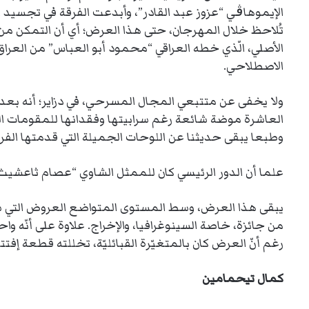
الإيموهاڨي “عزوز عبد القادر”، وأبدعت الفرقة في تجسيد ال
تُلاحظ خلال المهرجان، حتى هذا العرض؛ أي أن التمكن م
الأصلي، الّذي خطه العراقي “محمود أبو العباس” من العراق،
الاصطلاحي.
ولا يخفى عن متتبعي المجال المسرحي، في دزاير؛ أنه بعد
العاشرة موضة شائعة رغم سرابيتها وفقدانها للمقومات الدر
وطبعا يبقى حديثنا عن اللوحات الجميلة التي قدمتها الفر
علما أن الدور الرئيسي كان للممثل الشاوي “عصام ثاعشيث” ا
يبقى هذا العرض، وسط المستوى المتواضع العروض التي س
من جائزة، خاصة السينوغرافيا، والإخراج. علاوة على أنّه واح
رغم أنّ العرض كان بالمتغيّرة القبائليّة، تخللته قطعة إفت
كمال تيحمامين