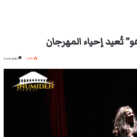
” تُعيد إحياء المهرجان
1٬496
دقيقة واحدة