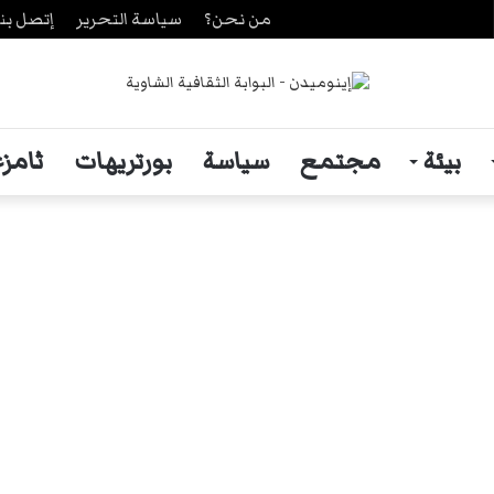
من نحن؟
سياسة التحرير
إتصل بنا
ث
بيئة
مجتمع
سياسة
بورتريهات
ثامزغ