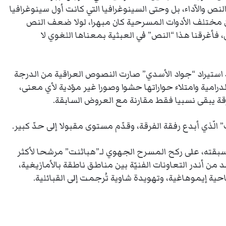
نص والآداء، بل وحتى السينوغرافيا التي كانت أول سينوغرافيا
ن مختلف الأدوات المسرحية كان مبهرا، لولا ضعف النص
 فأغرقنا هذا “النص” في العبثية بمعناها اللغوي لا
 استيراد “جواد الأسدي” صارت النصوص العراقية من الدرجة
امية وامتلاء حواراتها حشوا وصورا غير مؤدية لأي معنى،
قة يبقى نسبيا فقط مقارنة مع العروض السابقة.
لّذي أبدع رفقة الفرقة، وقدّم مستوى مقبولا إلى حدّ كبير.
بقته، على ركح المسرح الجهوي لـ”هباثنت” مرشحا لأكثر
د من أندر التعاونات الفنيّة بين مناطق ناطقة بالأمازيغية،
تاحية إيموهاغية، وتهويدة شاوية تُرجمت إلى القبائلية.