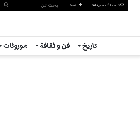
بح
السبت, 8 أغسطس 2026
تابعنا
عن
تاريخ
فن و ثقافة
موروثات