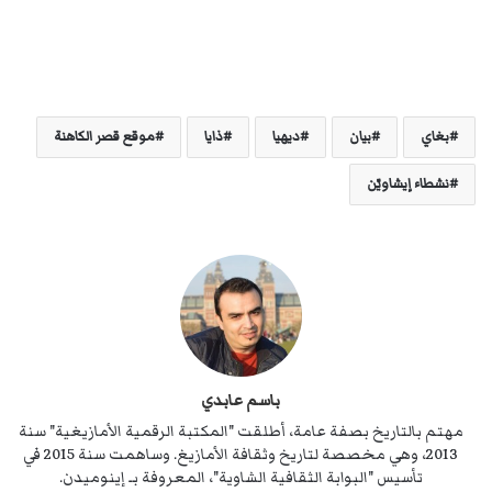
بغاي
بيان
ديهيا
ذايا
موقع قصر الكاهنة
نشطاء إيشاويّن
باسم عابدي
مهتم بالتاريخ بصفة عامة، أطلقت "المكتبة الرقمية الأمازيغية" سنة
2013، وهي مخصصة لتاريخ وثقافة الأمازيغ. وساهمت سنة 2015 في
تأسيس "البوابة الثقافية الشاوية"، المعروفة بـ إينوميدن.