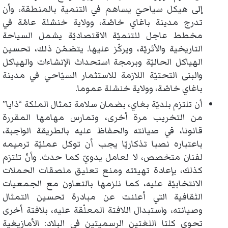
إلى هيكل سياحيّ يساهم في التنمية بالمنطقة، وأن
تدرج مدينة باغاي خاصّة، وولاية خنشلة عامّة في
مخطط عاجل للتنميّة الاقتصاديّة يشمل السياحة
التاريخية والأثريّة، ويركّز عليها. يتضمّن ذلك، تحسين
الهياكل الحاليّة وبرمجة استحداث الإنشاءات والهياكل
والبنى التحتيّة اللازمة للاستثمار السيّاحي في مدينة
باغاي خاصّة، وولاية خنشلة عموما.
أن تلتزم بلديّة بغاي، بضمان سلامة تمثال الملكة “ذايا”
من التخريب مرة أخرى، وتمارس مهامها المقررة
قانونا، في صيانته والحفاظ عليه بالطريقة الواجبة،
باعتباره نصبا تذكاريّا يجب أن توكل عمليّة ترميمه
لفنان متخصص، لا لعامل يدويّ كما حدث. وأنّ تلتزم
كذلك، بإعادة تهيئته ومنع تعليق ملصقات الحملات
الانتخابيّة عليه، كما نلزمها بالتعاون مع الجمعيات
الثقافية التي أعلنت عن مبادرة تحسين التمثال
وصيانته، واستبدال اللافتة المعلّقة عليه، بلافتة أخرى
تحوي كلتا اللغتين الرسميتين في البلاد: الأمازيغية