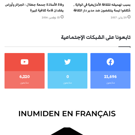
بسبب تهميشه للثقافة الأمازيغية في الولاية ,
وفاة الأستاذة جمعة جغلال : الجزائر وأوراس
مُثقفوا تبسة ينتفضون ضد مدير دار الثقافة
يفقدان قامة ثقافية كبيرة
20 يناير، 2017
15 نوفمبر، 2016
تابعونا على الشبكات الإجتماعية
6٬220
0
21٬696
متابعون
متابعون
متابعون