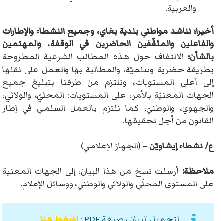
والعربية.
أخيرا
؛
نناشد مواطني بلدية بغاي، وجميع النشطاء والإطارات
والفاعلين والمثقّفين الحاضرين في الوقفة
،
والمهتمين
بالشأن؛
الالتفاف حول هذه المطالب الشرعية المطروحة
بطريقة حضرية وسلميّة، والمطالبة بها والعمل على نقلها
إلى أعلى المستويات، ونلتزم من طرفنا بتبليغ جميع
الجهات المعنيّة بالأمر، على المستويات: المحليّ، والولائي،
والجهويّ، والوطنيّ، كما نلتزم بالعمل السلمي في إطار
القانون من أجل تحقيقها.
ع/ نشطاء إيشاويّن –
(الجهاز الإعلامي)
ملاحظة:
أرسلت نسخ من هذا البيان، إلى الجهات المعنية
على المستوى المحلّي والولائي والوطني، ووسائل الإعلام.
لتحميل البيان بصيغة PDF :
إضغط هنا