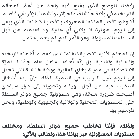
رفضنا للوضع الذي يقبع فيه واحد من أهمّ المعالم
التاريخية في ولاية خنشلة، والجزائر، والشمال الإفريقي قاطبة،
ألا وهو: “قصر الملكة” المعروف بـ”قصر الكاهنة”. الّذي يبقى
إلى اليوم، مهترئا لا يلاقي أي عناية ولا اهتمام من قبل
السلطات المسؤولة. وهو الأمر الذي لم يعد يحتمل.
إن المعلم الأثري “قصر الكاهنة” ليس فقط ذا أهميّة تاريخية
وإنسانية وثقافية، بل إنّه أساسا عامل هام جدّا للتنميّة
الاقتصاديّة في مدينة بغاي الفقيرة وولاية خنشلة التي تحتل
إلى اليوم ذيل الترتيب في التنمية. لذلك فإنّ بدء أشغال
التنقيب فيه، من أجل تهيئته وتحويله إلى مزار سياحيّ
أصبحت ضرورة ملحّة، وهي مسؤوليّة جميع دوائر السلطة
على المستويات المحليّة والولائية والجهوية والوطنية، ونحن
نلزمهم بها.
ولذلك، فإنّنا نخاطب جميع دوائر السلطة، ومختلف
مستويات المسؤوليّة عبر بياننا هذا، ونطالب بالآتي: