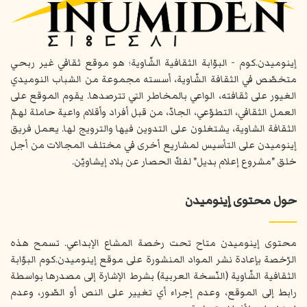
إينوميدن.كوم - البوّابة الثقافية الشّاوية؛ هو موقع ثقافي غير ربحي
متخصّص في الثقافة الشّاوية، أسسته مجموعة من الشباب النوميدي
الغيور على ثقافته، الواعي بالمخاطر التي تترصدها. يقوم الموقع على
العمل الثقافي، التطوّعي، الجادّ، من قبل أفراد وأقلام واعية حاملة لهمّ
الثقافة الشاوية، يشتغلون على التدوين فيها والترويج لها. يعمل فريق
إينوميدن على التأسيس لمشاريع أخرى في مختلف المجالات من أجل
خلق "مشروع إعلام بديل" لفكّ الحصار عن بلاد إيشاويّن.
حول محتوى إينوميدن
محتوى إينوميدن متاح تحت رخصة المشاع الإبداعي. تسمح هذه
الرّخصة بإعادة نشر المواد المنشورة على موقع إينوميدن.كوم البوّابة
الثقافية الشّاوية (النّسخة العربية) بشرط الإشارة إلى مصدرها بواسطة
رابط إلى الموقع، وعدم إجراء أي تغيير على النص أو الصّور، وعدم