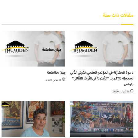
مقالات ذات صلة
دعوة للمشاركة في المؤتمر العلمي الدّولي الثّاني
بيان مقاطعة
لجمعيّة تازامّورت ”الزّيتونة في التّراث الثقّافي”
13 يناير، 2018
بتونس
16 فبراير، 2020