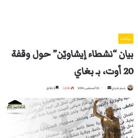
بيانات
بيان “نشطاء إيشاويّن” حول وقفة
20 أوت، بـ بغاي
أرسل
باسم عابدي
21 أغسطس، 2016
1٬218
2 دقائق
بريدا
إلكترونيا