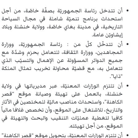
أن تتدخل رئاسة الجمهوريّة بصفّة خاصّة، من أجل
استحداث برنامج تنميّة شاملة في مجال السياحة
التاريخية، في مدينة بغاي خاصّة، وولاية خنشلة وبلاد
إيشاويّن عامة.
أن تتدخّل كلّ من : رئاسة الجمهوريّة، ووزارة
المجاهدين، ووزارة الثقافة، للتعامل بحزم وشدّة مع
جميع الدوائر المسؤولة عن الإهمال والتسيّب الذي
تتعامل به، مع قضيّة محاولة تخريب تمثال الملكة
“ذايا”.
أن تلتزم الوزارات المعنيّة، عبر مديرياتها في ولاية
خنشلة، بالعمل على تهيئة وصيانة موقع “قصر
الكاهنة”، واستحداث مناصب ماليّة للمختصين في الآثار
والتاريخ، للاشتغال على الموقع، وأن تخصص غلافا مالياّ
كافيا لتغطية عمليّات التنقيب والبحث والتهيئة في
الموقع، من أجل تهيئته.
أن تلتزم الوزارات المعنيّة، بتحويل موقع “قصر الكاهنة”