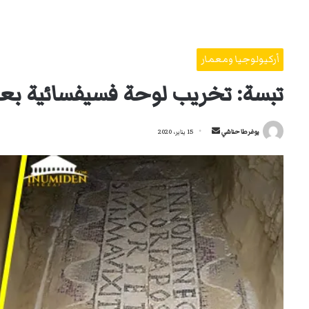
أركيولوجيا ومعمار
تبسة: تخريب لوحة فسيفسائية بعد 
أرسل
يوغرطا حناشي
15 يناير، 2020
بريدا
إلكترونيا