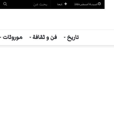
بح
السبت, 8 أغسطس 2026
تابعنا
عن
تاريخ
فن و ثقافة
موروثات