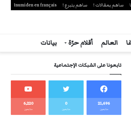
ساهم بمقالات !
ساهم بتبرع !
Inumiden en français
ا
العالم
أقلام حرّة
بيانات
تابعونا على الشبكات الإجتماعية
6٬220
0
21٬696
متابعون
متابعون
متابعون