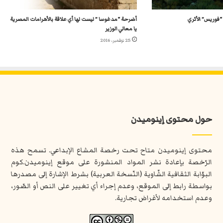
فوريس” الأثري
أضرحة “مدغوسا ” ليست لها أي علاقة بالأهرامات المصرية
يا معالي الوزير
25 نوفمبر، 2016
حول محتوى إينوميدن
محتوى إينوميدن متاح تحت رخصة المشاع الإبداعي. تسمح هذه
الرّخصة بإعادة نشر المواد المنشورة على موقع إينوميدن.كوم
البوّابة الثقافية الشّاوية (النّسخة العربية) بشرط الإشارة إلى مصدرها
بواسطة رابط إلى الموقع، وعدم إجراء أي تغيير على النص أو الصّور،
وعدم استخدامه لأغراض تجارية.