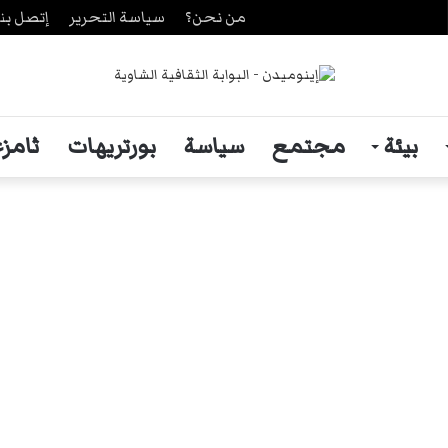
من نحن؟
سياسة التحرير
إتصل بنا
ث
بيئة
مجتمع
سياسة
بورتريهات
ثامزغ