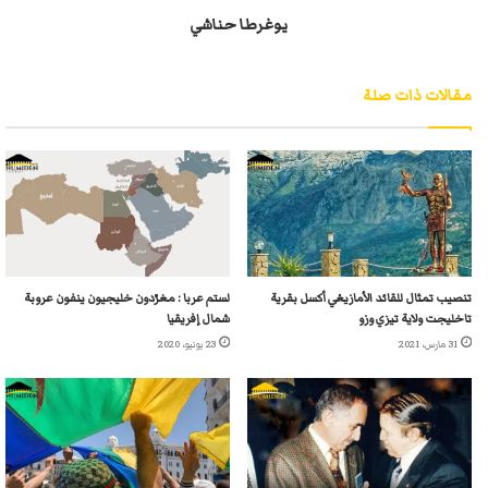
يوغرطا حناشي
مقالات ذات صلة
تنصيب تمثال للقائد الأمازيغي أكسل بقرية
لستم عربا : مغرّدون خليجيون ينفون عروبة
تاخليجت ولاية تيزي وزو
شمال إفريقيا
31 مارس، 2021
23 يونيو، 2020