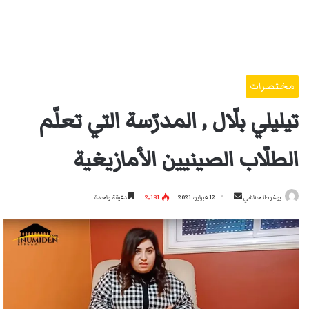
مختصرات
تيليلي بلّال , المدرّسة التي تعلّم
الطلّاب الصينيين الأمازيغية
أرسل
يوغرطا حناشي
12 فبراير، 2021
2٬181
دقيقة واحدة
بريدا
إلكترونيا