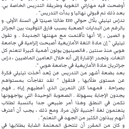
أوضحت فيه مهاراتي اللغوية وطريقة التدريس الخاصة بي.
بعد ذلك تم قبولي نهائيا و بدأت التدريس” .
تدرّس تيليلي بلّال حوالي 120 طالبًا صينيًا في السنة الأولى. و
بالرغم من البدايات الصعبة بسبب فارق التوقيت بين الجزائر
و الصين , إلا أنها تأقلمت مع مهنتها الجديدة . و تقول
تيليلي ” إن مادة اللغة الأمازيغية أصبحت إلزامية في جامعة
هوبي منذ سنتين , فالصينيون يولون أهمية كبيرة لتعلم كل
اللغات. وتجدر الإشارة إلى أنه خلال العامين الماضيين ، درّس
جزائريان مادة الأمازيغية في جامعة هوبي “.
بعد بضعة أشهر من التدريس عن بُعد أخذت تيليلي فكرة
عن مستوى طلّابها , فتقول ” لقد تفاجأت بمستواهم
بصراحة . فمهما كان التمرين الذي أعطيهم إياه , فهم
يجدون الإجابة بسهولة . الصعوبة الوحيدة التي يواجهونها
تكمن في النطق وهذا أمر طبيعي جدا بالنسبة لطلاب
يتعلمون لغة أجنبية لأول مرة. ومع ذلك ، يجب أن أعترف
أنهم يبذلون الكثير من الجهد في التعلم” .
و كان من المقرر أن تلتحق المعلمة الشابة بطلابها في