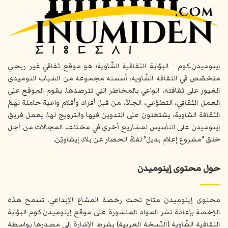
إينوميدن.كوم - البوّابة الثقافية الشّاوية؛ هو موقع ثقافي غير ربحي
متخصّص في الثقافة الشّاوية، أسسته مجموعة من الشباب النوميدي
الغيور على ثقافته، الواعي بالمخاطر التي تترصدها. يقوم الموقع على
العمل الثقافي، التطوّعي، الجادّ، من قبل أفراد وأقلام واعية حاملة لهمّ
الثقافة الشاوية، يشتغلون على التدوين فيها والترويج لها. يعمل فريق
إينوميدن على التأسيس لمشاريع أخرى في مختلف المجالات من أجل
خلق "مشروع إعلام بديل" لفكّ الحصار عن بلاد إيشاويّن.
حول محتوى إينوميدن
محتوى إينوميدن متاح تحت رخصة المشاع الإبداعي. تسمح هذه
الرّخصة بإعادة نشر المواد المنشورة على موقع إينوميدن.كوم البوّابة
الثقافية الشّاوية (النّسخة العربية) بشرط الإشارة إلى مصدرها بواسطة