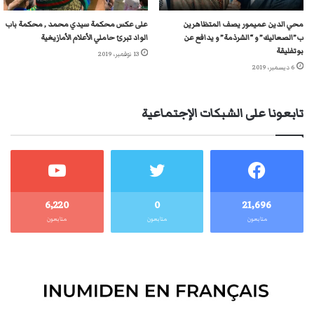
محي الدين عميمور يصف المتظاهرين
على عكس محكمة سيدي محمد , محكمة باب
ب”الصعاليك” و “الشرذمة” و يدافع عن
الواد تبرئ حاملي الأعلام الأمازيغية
بوتفليقة
13 نوفمبر، 2019
6 ديسمبر، 2019
تابعونا على الشبكات الإجتماعية
6٬220
0
21٬696
متابعون
متابعون
متابعون