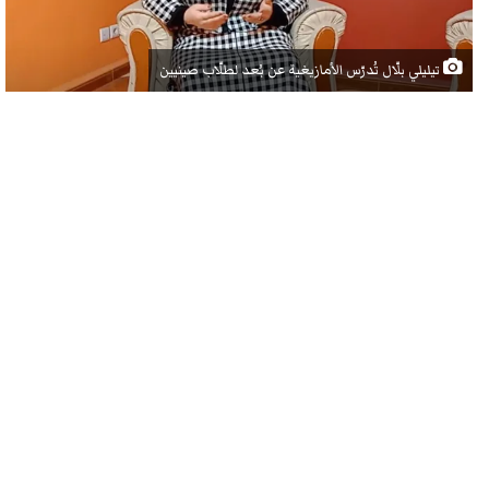
تيليلي بلّال تُدرّس الأمازيغية عن بُعد لطلّاب صينيين