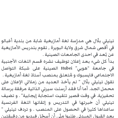
تيليلي بلّال هي مدرِّسة لغة أمازيغية شابة من بلدية أغبالو
في أقصى شمال شرق ولاية البويرة , تقوم بتدريس الأمازيغية
عن بُعد في احدى الجامعات الصينية .
بدأ كل شيء بعد إعلان توظيف نشره قسم اللغات الأجنبية
في جامعة “هوبي” Hubei الصينية على شبكة التواصل
الاجتماعي فايسبوك و مُتعلق بمنصب أستاذ لغة أمازيغية .
تقول تيليلي بلّال ” لم يأخذ العديد من زملائي الإعلان على
محمل الجد. أما أنا فقد أرسلت سيرتي الذاتية مرفقة برسالة
تحفيزية. في وقت قصير تلقيت استجابة إيجابية” . و تضيف
تيليلي أن خبرتها في التدريس و إتقانها اللغة الفرنسية
ساعداها كثيرا في الحصول على المنصب . و تردف تيليلي ”
بعد القبول المبدئي طلبوا منّي أن أسجّل فيديو من دقيقتين