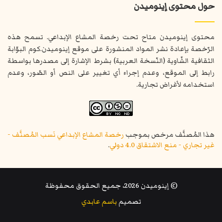
حول محتوى إينوميدن
محتوى إينوميدن متاح تحت رخصة المشاع الإبداعي. تسمح هذه
الرّخصة بإعادة نشر المواد المنشورة على موقع إينوميدن.كوم البوّابة
الثقافية الشّاوية (النّسخة العربية) بشرط الإشارة إلى مصدرها بواسطة
رابط إلى الموقع، وعدم إجراء أي تغيير على النص أو الصّور، وعدم
استخدامه لأغراض تجارية.
هذا المُصنَّف مرخص بموجب
رخصة المشاع الإبداعي نَسب المُصنَّف -
غير تجاري - منع الاشتقاق 4.0 دولي
.
© إينوميدن 2026، جميع الحقوق محفوظة
تصميم
باسم عابدي