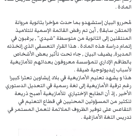
المادة .
مُحررو البيان إستشهدو بما حدث مؤخرا بثانوية مروانة
(المتقن سابقا) , أين تم رفض القائمة الإسمية للتلاميذ
المنتقلين إلى الثانوية من متوسطة “شيدي” , يرغبون في
إتمام دراسة هذه المادة . هذا القرار التعسفي الذي إتخذته
المديرة, يضيف البيان , جاء تحت تأثير بعض الأشخاص
بالطاقم الإداري للمؤسسة معروفون بعدائهم للأمازيغية
لأسباب إيديولوجية ضيقة .
هذا و يشهد تعليم الأمازيغية في بلاد إيشاوين تعثرا كبيرا
رغم ترقية الأمازيغية إلى لغة رسمية في التعديل الدستوري
الأخير , إذ أن الطابع الإختياري للأمازيغية أصبح ذريعة
للكثير من المسؤولين المحليين في قطاع التعليم في
التقاعس على توفير الظروف الملائمة للعمل المستمر في
تدريس اللغة الأمازغية .