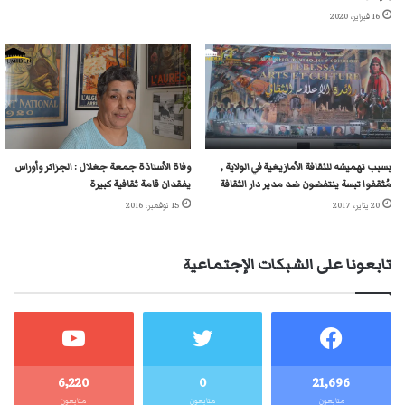
16 فبراير، 2020
بسبب تهميشه للثقافة الأمازيغية في الولاية ,
وفاة الأستاذة جمعة جغلال : الجزائر وأوراس
مُثقفوا تبسة ينتفضون ضد مدير دار الثقافة
يفقدان قامة ثقافية كبيرة
20 يناير، 2017
15 نوفمبر، 2016
تابعونا على الشبكات الإجتماعية
6٬220
0
21٬696
متابعون
متابعون
متابعون