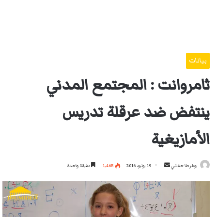
بيانات
ثامروانت : المجتمع المدني
ينتفض ضد عرقلة تدريس
الأمازيغية
أرسل
يوغرطا حناشي
19 يوليو، 2016
1٬465
دقيقة واحدة
بريدا
إلكترونيا