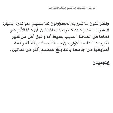
نص بيان جمعيات المجتمع المدني لثامروانت
ونظرا لكون ما يُبرر به المسؤولون تقاعسهم هو ندرة الموارد
البشرية، يعتبر عدد كبير من الناشطين أن هذا الأمر عار
تماما من الصحة , لسبب بسيط أنه و قبل أقل من شهر
تخرجت الدفعة الأولى من حملة ليسانس ثقافة و لغة
أمازيغية من جامعة باتنة بلغ عددهم أكثر من ثمانين .
إينوميدن