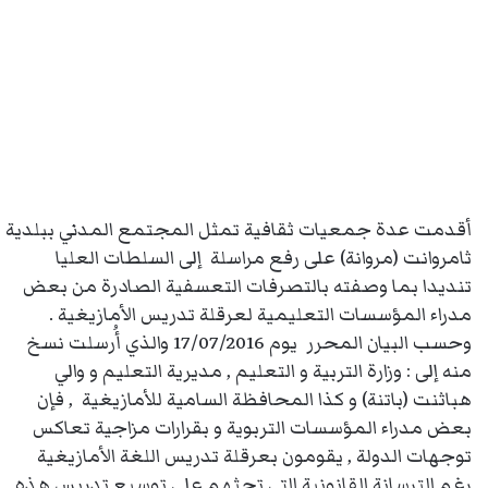
أقدمت عدة جمعيات ثقافية تمثل المجتمع المدني ببلدية
ثامروانت (مروانة) على رفع مراسلة إلى السلطات العليا
تنديدا بما وصفته بالتصرفات التعسفية الصادرة من بعض
مدراء المؤسسات التعليمية لعرقلة تدريس الأمازيغية .
وحسب البيان المحرر يوم 17/07/2016 والذي أُرسلت نسخ
منه إلى : وزارة التربية و التعليم , مديرية التعليم و والي
هباثنت (باتنة) و كذا المحافظة السامية للأمازيغية , فإن
بعض مدراء المؤسسات التربوية و بقرارات مزاجية تعاكس
توجهات الدولة , يقومون بعرقلة تدريس اللغة الأمازيغية
رغم الترسانة القانونية التي تحثهم على توسيع تدريس هذه