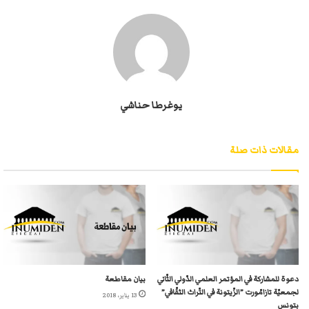
يوغرطا حناشي
مقالات ذات صلة
دعوة للمشاركة في المؤتمر العلمي الدّولي الثّاني
بيان مقاطعة
لجمعيّة تازامّورت ”الزّيتونة في التّراث الثقّافي”
13 يناير، 2018
بتونس