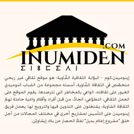
إينوميدن.كوم - البوّابة الثقافية الشّاوية؛ هو موقع ثقافي غير ربحي
متخصّص في الثقافة الشّاوية، أسسته مجموعة من الشباب النوميدي
الغيور على ثقافته، الواعي بالمخاطر التي تترصدها. يقوم الموقع على
العمل الثقافي، التطوّعي، الجادّ، من قبل أفراد وأقلام واعية حاملة لهمّ
الثقافة الشاوية، يشتغلون على التدوين فيها والترويج لها. يعمل فريق
إينوميدن على التأسيس لمشاريع أخرى في مختلف المجالات من أجل
خلق "مشروع إعلام بديل" لفكّ الحصار عن بلاد إيشاويّن.