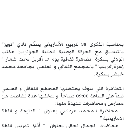
بمناسبة الذكرى 38 للربيع الأمازيغي ينظّم نادي “تويزا”
بالتنسيق مع الحركة الوطنية للطلبة الجزائريين مكتب
الولائي بسكرة تظاهرة ثقافية يوم 17 أفريل تحت شعار ”
زهرة إفريقيا ” بالمجمع الثقافي و العلمي بجامعة محمد
خيضر بسكرة .
التظاهرة التي سوف يحتضنها المجمّع الثقافي و العلمي
تبدأ على الساعة 09:00 صباحاً و تتخللها عدة نشاطات من
معارض و محاضرات عديدة منها :
– محاضرة لـمحمد مرداسي بعنوان ” الدارجة و اللغة
الامازيغية ”
– محاضرة لجمال نحالي بعنوان ” أفاق تدريس اللغة