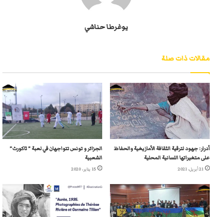
يوغرطا حناشي
مقالات ذات صلة
أدرار: جهود لترقية الثقافة الأمازيغية والحفاظ
الجزائر و تونس تتواجهان في لعبة ” ثاكورث”
على متغيراتها اللسانية المحلية
الشعبية
21 أبريل، 2021
15 يناير، 2020