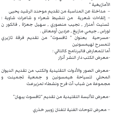
الأمازيغية ”
– مداخلة عن المناسبة من تقديم موحند الرشيد يحيى
– إلقاءات شعرية من تنشيط شعراء و شاعرات شاوية :
ثسليث أمنزار , نجيب منصوري , سهيل جعرّة , فالكور ن
لوراس , جيمي مازيغ , عزدين أومعاش .
-مسرحية بعنوان ” ثافسوث” من تقديم فرقة ثازيري
للمسرح لهيمسونين
أما للمعارض فالبرنامج كالتالي :
-معرض الكتب دار النشر آنزار
-معرض الصور والأدوات التقليدية والكتب من تقديم الديوان
المحلي للسياحة هيمسونين و جمعية ثجمينت و
مجموعة من شباب آث فرح ونشطاء لمزيرعث
-معرض للألبسة التقليدية من تقديم “ثافسوث يبهان”
– معرض للوحات الفنية للفنان زوبير خذري