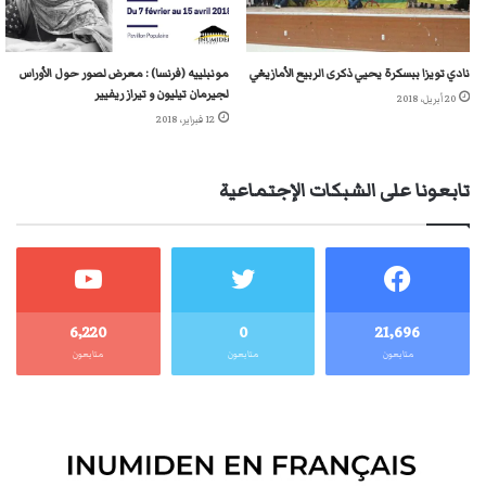
نادي تويزا ببسكرة يحيي ذكرى الربيع الأمازيغي
مونبلييه (فرنسا) : معرض لصور حول الأوراس
لجيرمان تيليون و تيراز ريفيير
20 أبريل، 2018
12 فبراير، 2018
تابعونا على الشبكات الإجتماعية
6٬220
0
21٬696
متابعون
متابعون
متابعون