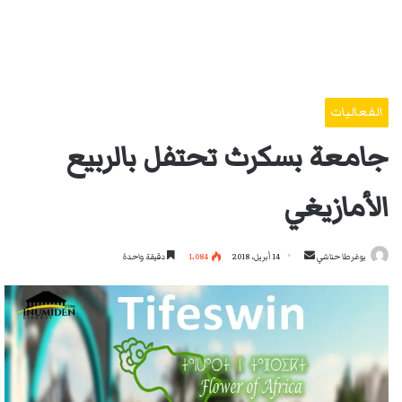
الفعاليات
جامعة بسكرث تحتفل بالربيع
الأمازيغي
أرسل
يوغرطا حناشي
14 أبريل، 2018
1٬084
دقيقة واحدة
بريدا
إلكترونيا