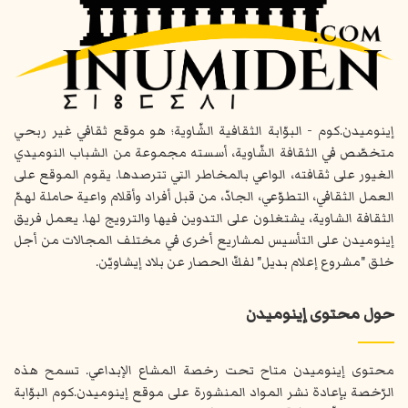
إينوميدن.كوم - البوّابة الثقافية الشّاوية؛ هو موقع ثقافي غير ربحي
متخصّص في الثقافة الشّاوية، أسسته مجموعة من الشباب النوميدي
الغيور على ثقافته، الواعي بالمخاطر التي تترصدها. يقوم الموقع على
العمل الثقافي، التطوّعي، الجادّ، من قبل أفراد وأقلام واعية حاملة لهمّ
الثقافة الشاوية، يشتغلون على التدوين فيها والترويج لها. يعمل فريق
إينوميدن على التأسيس لمشاريع أخرى في مختلف المجالات من أجل
خلق "مشروع إعلام بديل" لفكّ الحصار عن بلاد إيشاويّن.
حول محتوى إينوميدن
محتوى إينوميدن متاح تحت رخصة المشاع الإبداعي. تسمح هذه
الرّخصة بإعادة نشر المواد المنشورة على موقع إينوميدن.كوم البوّابة