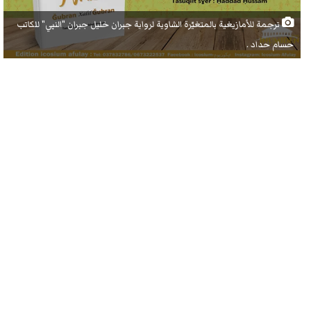
ترجمة للأمازيغية بالمتغيّرة الشاوية لرواية جبران خليل جبران "النبي" للكاتب
حسام حداد .