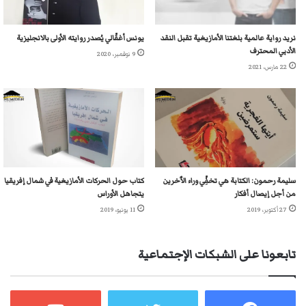
نريد رواية عالمية بلغتنا الأمازيغية تقبل النقد
يونس أغقّالي يُصدر روايته الأولى بالانجليزية
الأدبي المحترف
9 نوفمبر، 2020
22 مارس، 2021
سليمة رحمون: الكتابة هي تخفِّي وراء الٱخرين
كتاب حول الحركات الأمازيغية في شمال إفريقيا
من أجل إيصال أفكار
يتجاهل الأوراس
27 أكتوبر، 2019
11 يونيو، 2019
تابعونا على الشبكات الإجتماعية