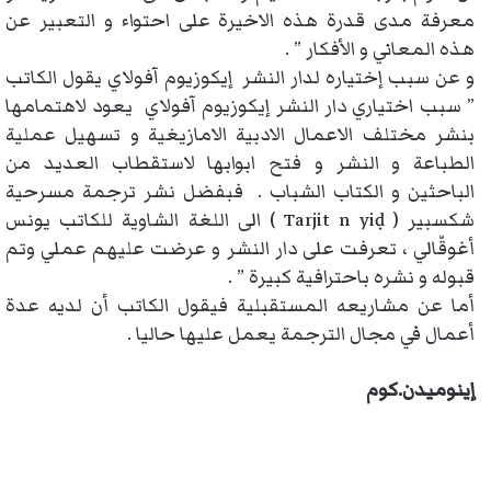
معرفة مدى قدرة هذه الاخيرة على احتواء و التعبير عن
هذه المعاني و الأفكار ” .
و عن سبب إختياره لدار النشر إيكوزيوم آفولاي يقول الكاتب
” سبب اختياري دار النشر إيكوزيوم آفولاي يعود لاهتمامها
بنشر مختلف الاعمال الادبية الامازيغية و تسهيل عملية
الطباعة و النشر و فتح ابوابها لاستقطاب العديد من
الباحثين و الكتاب الشباب . فبفضل نشر ترجمة مسرحية
شكسبير ( Tarjit n yiḍ ) الى اللغة الشاوية للكاتب يونس
أغوقّالي ، تعرفت على دار النشر و عرضت عليهم عملي وتم
قبوله و نشره باحترافية كبيرة ” .
أما عن مشاريعه المستقبلية فيقول الكاتب أن لديه عدة
أعمال في مجال الترجمة يعمل عليها حاليا .
إينوميدن.كوم