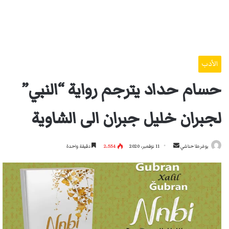
الأدب
حسام حداد يترجم رواية “النبي”
لجبران خليل جبران الى الشاوية
أرسل
يوغرطا حناشي
11 نوفمبر، 2020
2٬554
دقيقة واحدة
بريدا
إلكترونيا