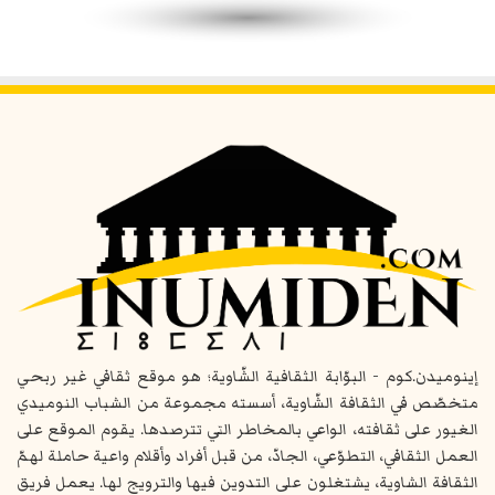
إينوميدن.كوم - البوّابة الثقافية الشّاوية؛ هو موقع ثقافي غير ربحي
متخصّص في الثقافة الشّاوية، أسسته مجموعة من الشباب النوميدي
الغيور على ثقافته، الواعي بالمخاطر التي تترصدها. يقوم الموقع على
العمل الثقافي، التطوّعي، الجادّ، من قبل أفراد وأقلام واعية حاملة لهمّ
الثقافة الشاوية، يشتغلون على التدوين فيها والترويج لها. يعمل فريق