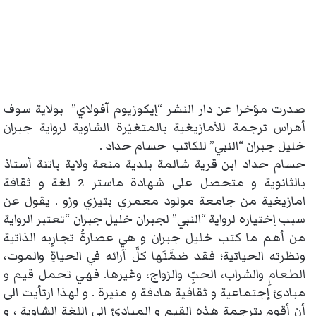
صدرت مؤخرا عن دار النشر “إيكوزيوم آفولاي” بولاية سوف
أهراس ترجمة للأمازيغية بالمتغيّرة الشاوية لرواية جبران
خليل جبران “النبي” للكاتب حسام حداد .
حسام حداد ابن قرية شالمة بلدية منعة ولاية باتنة أستاذ
بالثانوية و متحصل على شهادة ماستر 2 لغة و ثقافة
امازيغية من جامعة مولود معمري بتيزي وزو . يقول عن
سبب إختياره لرواية “النبي” لجبران خليل جبران “تعتبر الرواية
من أهم ما كتب خليل جبران و هي عصارةُ تجارِبه الذاتية
ونظرته الحياتية؛ فقد ضمَّنَها كلَّ آرائه في الحياةِ والموت،
الطعامِ والشراب، الحبِّ والزواج، وغيرها. فهي تحمل قيم و
مبادئ إجتماعية و ثقافية هادفة و منيرة . و لهذا ارتأيت الى
أن أقوم بترجمة هذه القيم و المبادئ الى اللغة الشاوية ، و