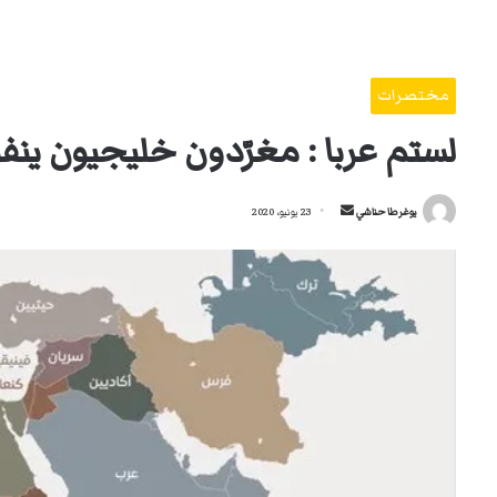
مختصرات
لستم عربا : مغرّدون خليجيون ينفو
أرسل
يوغرطا حناشي
23 يونيو، 2020
بريدا
إلكترونيا