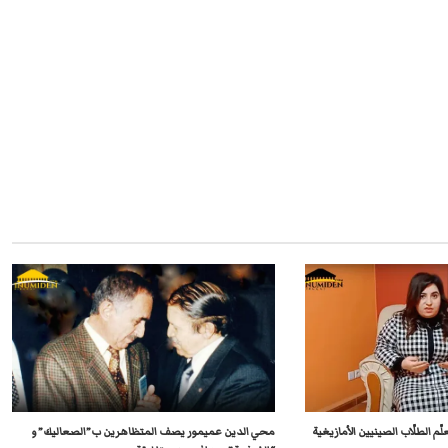
تعلّم الطلّاب الصينيين الأمازيغية
محي الدين عميمور يصف المتظاهرين ب”الصعاليك” و