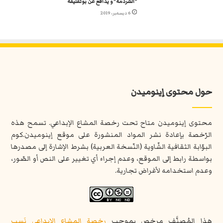
“الشرذمة” و يدافع عن بوتفليقة
6 ديسمبر، 2019
حول محتوى إينوميدن
محتوى إينوميدن متاح تحت رخصة المشاع الإبداعي. تسمح هذه
الرّخصة بإعادة نشر المواد المنشورة على موقع إينوميدن.كوم
البوّابة الثقافية الشّاوية (النّسخة العربية) بشرط الإشارة إلى مصدرها
بواسطة رابط إلى الموقع، وعدم إجراء أي تغيير على النص أو الصّور،
وعدم استخدامه لأغراض تجارية.
هذا المُصنَّف مرخص بموجب
رخصة المشاع الإبداعي نَسب