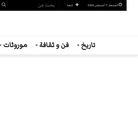
ب
الجمعة, 7 أغسطس 2026
تابعنا
ع
تاريخ
فن و ثقافة
موروثات