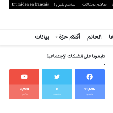
ساهم بمقالات !
ساهم بتبرع !
Inumiden en français
ا
العالم
أقلام حرّة
بيانات
تابعونا على الشبكات الإجتماعية
6٬220
0
21٬696
متابعون
متابعون
متابعون