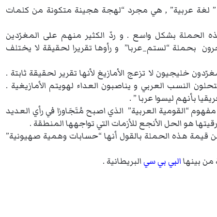
 ” لغة عربية” , هي مجرد “لهجة هجينة متكونة من كلمات
 الحملة بشكل واسع . و ردّ الكثير منهم على المغرّدين
آخرون بحملة “لستم_عربا” و رأوها تقريرا لحقيقة لا يختلف
ّدون خليجيون لا تزعج الأمازيغ لأنها تقرير لحقيقة ثابتة .
حلون النسب العربي و يناصبون العداء لهويتم الأمازيغية .
يا بأنهم ليسوا عربا ” .
هوم “القومية العربية” الذي اصبح مُتَجَاوزا في رأي العديد
رقيتها هو الحل الأنجع للأزمات التي تواجهها المنطقة .
 من قيمة هذه الحملة بالقول أنها “حسابات وهمية صهيونية”
من بينها
البي بي سي
البريطانية .