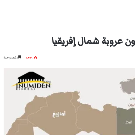
ن عروبة شمال إفريقيا
4٬644
دقيقة واحدة