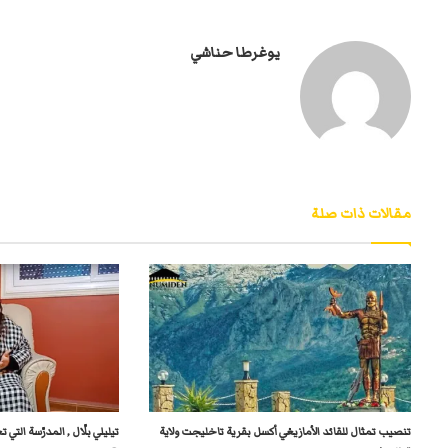
يوغرطا حناشي
مقالات ذات صلة
تنصيب تمثال للقائد الأمازيغي أكسل بقرية تاخليجت ولاية
تيليلي بلّال , المدرّسة التي 