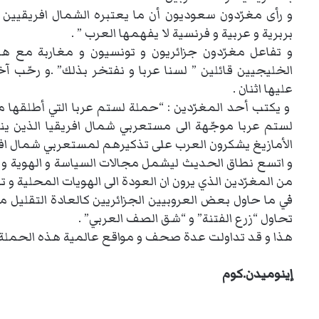
و رأى مغرّدون سعوديون أن ما يعتبره الشمال افريقيين
بربرية و عربية و فرنسية لا يفهمها العرب ” .
و تفاعل مغرّدون جزائريون و تونسيون و مغاربة مع هذه
الخليجيين قائلين ” لسنا عربا و نفتخر بذلك” .و رحّب 
عليها اثنان .
و يكتب أحد المغرّدين : “حملة لستم عربا التي أطلقها مغر
لستم عربا موجّهة الى مستعربي شمال افريقيا الذين ينت
الأمازيغ يشكرون العرب على تذكيرهم لمستعربي شمال افريق
و اتسع نطاق الحديث ليشمل مجالات السياسة و الهوية و مف
من المغرّدين الذي يرون ان العودة الى الهويات المحلية و ت
في ما حاول بعض العروبيين الجزائريين كالعادة التقليل
تحاول “زرع الفتنة” و “شق الصف العربي” .
هذا و قد تداولت عدة صحف و مواقع عالمية هذه الحملة 
إينوميدن.كوم