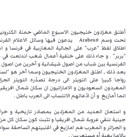
أطلق مغرّدون خليجيون الاسبوع الماضي حملة الكترونية 
تحت وسم #Arabes يدعون فيها وسائل الاعلام ا
اطلاق لفظ “عرب” على الجالية المغاربية في فرنسا و اس
“بربر” . و جاء ذلك على خلفية أعمال شغب اندلعت في 
الفرنسية بين شباب من اصول شيشانية و آخرين من اصول م
بعد ذلك , اطلق المغرّدون الخليجيون وسما آخر هو “لست
رواجا كبيرا على التويتر الى درجة تصدّره التويتر الجزا
المغردون السعوديون و الاماراتيون ان سكان شمال افريقيا 
انما أمازيغ و أن ادّعائهم الانتساب الى العرب باطل .
و استعان العديد من المغرّدين بمصادر تاريخية و خرا
جينية تنفي عروبة شمال افريقيا و تثبت كون سكان كل من 
و الجزائر و المغرب هم امازيغ في اغلبيتهم الساحقة سواء 
بالامازيغية أو مستعربين .