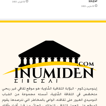
تيزي وزو
12 فبراير، 2021
31 مارس، 2021
إينوميدن.كوم - البوّابة الثقافية الشّاوية؛ هو موقع ثقافي غير ربحي
متخصّص في الثقافة الشّاوية، أسسته مجموعة من الشباب
النوميدي الغيور على ثقافته، الواعي بالمخاطر التي تترصدها. يقوم
الموقع على العمل الثقافي، التطوّعي، الجادّ، من قبل أفراد وأقلام