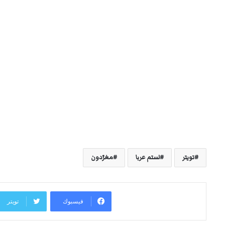
تويتر
لستم عربا
مغرّدون
فيسبوك
تويتر