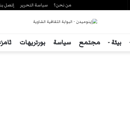
من نحن؟
سياسة التحرير
إتصل بنا
حث
ن
بيئة
مجتمع
سياسة
بورتريهات
ثامزغ