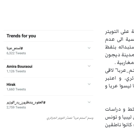
على التويتر
لفرنسية الى عدم
تبداله بلفظ
مدينة ديجون
غاربية .
م_عربا” لاقى
ئري. و اعتبر
ليسوا عربا و
ئط و دراسات
ليبيا و تونس
وسم “لستم عربا” تصدّر التويتر الجزائري
كانوا ناطقين