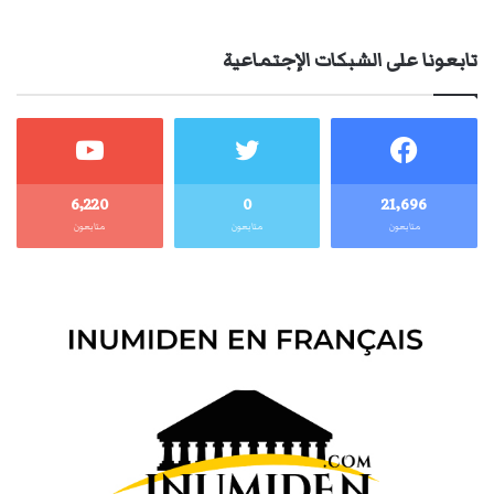
تابعونا على الشبكات الإجتماعية
6٬220
0
21٬696
متابعون
متابعون
متابعون