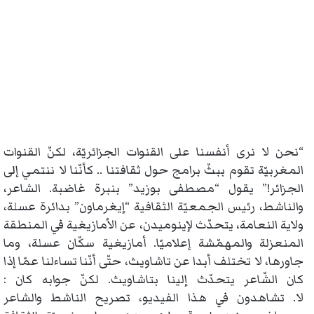
“نحن لا نرى أنفسنا على القنوات الجزائريّة، لكنّ القنوات
المغربيّة تقوم ببثّ برامج حول ثقافتنا .. كأنّنا لا ننتمي إلى
الجزائر!” يقول “مصطفى بوزيد” بنبرة غاضبة. الشاعر،
والناشط، رئيس الجمعيّة الثقافية “إيغرماون” بدائرة عسلة،
ولاية النعامة، يتحدّث لإينوميدن، عن الأمازيغية في المنطقة
المنعزلة والمهمّشة إعلاميّا. أمازيغية سكّان عسلة، وما
جاورها، لا تختلف أبدا عن تاشاويث، حتّى أنّنا تساءلنا عمّا إذا
كان الشّاعر يتحدّث إلينا بتاشاويث. لكنّ جوابه كان :
لا. تشاهدون في هذا الفيديو، تصريح الناشط والشاعر