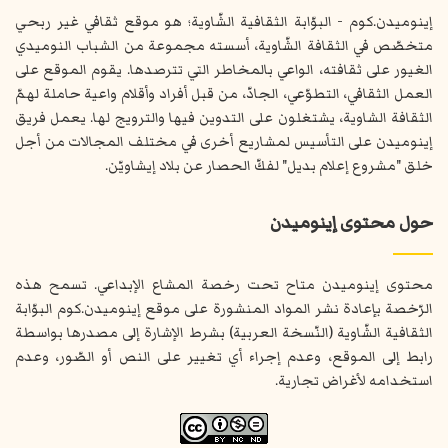
إينوميدن.كوم - البوّابة الثقافية الشّاوية؛ هو موقع ثقافي غير ربحي
متخصّص في الثقافة الشّاوية، أسسته مجموعة من الشباب النوميدي
الغيور على ثقافته، الواعي بالمخاطر التي تترصدها. يقوم الموقع على
العمل الثقافي، التطوّعي، الجادّ، من قبل أفراد وأقلام واعية حاملة لهمّ
الثقافة الشاوية، يشتغلون على التدوين فيها والترويج لها. يعمل فريق
إينوميدن على التأسيس لمشاريع أخرى في مختلف المجالات من أجل
خلق "مشروع إعلام بديل" لفكّ الحصار عن بلاد إيشاويّن.
حول محتوى إينوميدن
محتوى إينوميدن متاح تحت رخصة المشاع الإبداعي. تسمح هذه
الرّخصة بإعادة نشر المواد المنشورة على موقع إينوميدن.كوم البوّابة
الثقافية الشّاوية (النّسخة العربية) بشرط الإشارة إلى مصدرها بواسطة
رابط إلى الموقع، وعدم إجراء أي تغيير على النص أو الصّور، وعدم
استخدامه لأغراض تجارية.