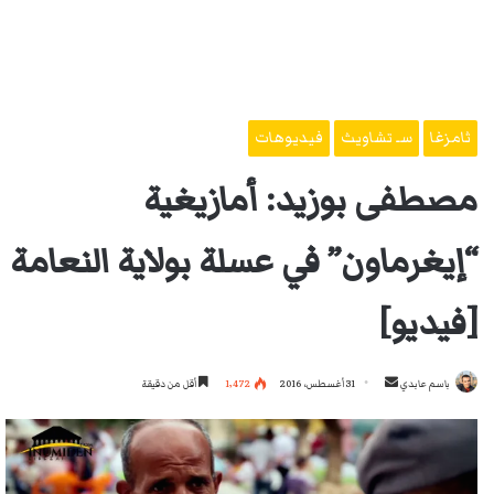
ثامزغا
سـ تشاويث
فيديوهات
مصطفى بوزيد: أمازيغية
“إيغرماون” في عسلة بولاية النعامة
[فيديو]
أرسل
باسم عابدي
31 أغسطس، 2016
1٬472
أقل من دقيقة
بريدا
إلكترونيا