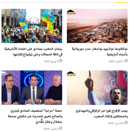
نواكشوط، نواذيبو، نوامغار: مدن موريتانية
برلمان المغرب يصادق على اعتماد الأمازيغية
بأسماء أمازيغية
في كافة المجالات وعلى تيفيناغ لكتابتها
1 أكتوبر، 2019
5 يونيو، 2019
يجب الإفراج فورا عن الزفزافي والمهداوي
حصة “مرحبا” تستضيف الصادق كبايري
والمعتقلين لإنقاذ المغرب
والصالح لغرور للحديث عن مكتبتي جمعة
جغلال وعمّار نڨّادي
26 أبريل، 2019
3 مارس، 2019