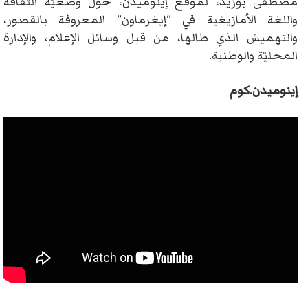
مصطفى بوزيد، لموقع إينوميدن، حول وضعيّة الثقافة
واللغة الأمازيغية في “إيغرماون” المعروفة بالقصور،
والتهميش الذي طالها، من قبل وسائل الإعلام، والإدارة
المحليّة والوطنية.
إينوميدن.كوم