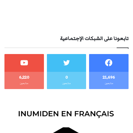
تابعونا على الشبكات الإجتماعية
6٬220
0
21٬696
متابعون
متابعون
متابعون