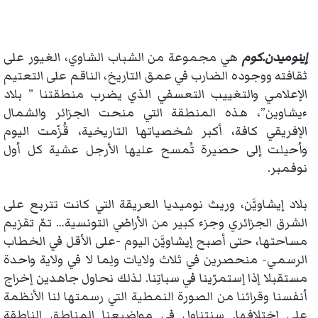
إينوميدن.كوم
هي مجموعة من الشباب الشاوي، الغيور على
ثقافته ووجوده الضارب في عمق التاريخ، الناقم على التعتيم
الإعلامي والتغييب التعسفي الذي يضرب منطقتنا ” بلاد
ءيشاوين”، هذه المنطقة التي منحت الجزائر والشمال
الإفريقي كافة، أكبر شخصياتها التاريخية، قُزّمت اليوم
وأحيلت إلى حصيرة تُمسح عليها الأرجل عشية كل أول
نوفمبر.
بلاد إيشاويَّن، وريث نوميديا العريقة التي كانت تتربع على
الشرق الجزائري وجزء كبير من الأراضي التونسية… تمّ تقزيم
مساحتها، حتى أصبح إيشاويَّن اليوم -على الأقل في الخطاب
الرسمي- منحصرين في ثلاث ولايات ولِما لا في ولاية واحدة
مستقبلا إذا إستمرّينا في سباتِنا. لذلك نحاول جاهدين إخراج
أنفسنا وقرائنا من الصورة النمطية التي رسمتها لنا الأنظمة
على إختلافها. سنتناول في مواضيعنا المناطق الناطقة