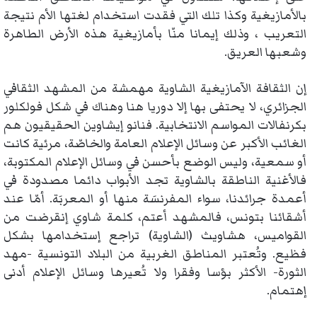
بالأمازيغية وكذا تلك التي فقدت استخدام لغتها الأم نتيجة
التعريب ، وذلك إيمانا منّا بأمازيغية هذه الأرض الطاهرة
وشعبها العريق.
إن الثقافة الآمازيغية الشاوية مهمشة من المشهد الثقافي
الجزائري، لا يحتفى بها إلا دوريا هنا وهناك في شكل فولكلور
بكرنفالات المواسم الانتخابية. فنانو إيشاوين الحقيقيون هم
الغائب الأكبر عن وسائل الإعلام العامة والخاصّة، مرئية كانت
أو سمعية، وليس الوضع بأحسن في وسائل الإعلام المكتوبة،
فالأغنية الناطقة بالشاوية تجد الأبواب دائما مصدودة في
أعمدة جرائدنا، سواء المفرنسَة منها أو المعربَة. أمّا عند
أشقائنا بتونس، فالمشهد أعتم، كلمة شاوي إنقرضت من
القواميس، هشاويث (الشاوية) تراجع إستخدامها بشكل
فظيع. وتُعتبر المناطق الغربية من البلاد التونسية -مهد
الثورة- الأكثر بؤسا وفقرا ولا تُعيرها وسائل الإعلام أدنى
إهتمام.