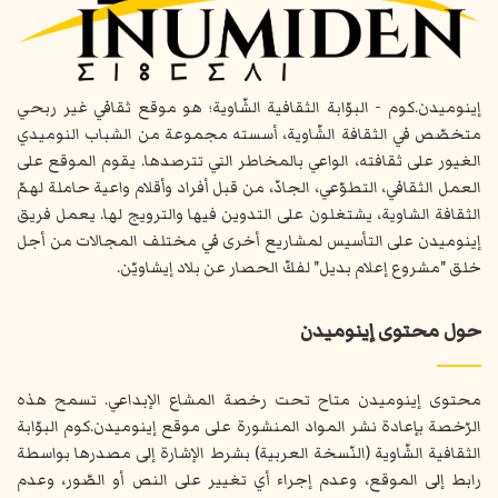
إينوميدن.كوم - البوّابة الثقافية الشّاوية؛ هو موقع ثقافي غير ربحي
متخصّص في الثقافة الشّاوية، أسسته مجموعة من الشباب النوميدي
الغيور على ثقافته، الواعي بالمخاطر التي تترصدها. يقوم الموقع على
العمل الثقافي، التطوّعي، الجادّ، من قبل أفراد وأقلام واعية حاملة لهمّ
الثقافة الشاوية، يشتغلون على التدوين فيها والترويج لها. يعمل فريق
إينوميدن على التأسيس لمشاريع أخرى في مختلف المجالات من أجل
خلق "مشروع إعلام بديل" لفكّ الحصار عن بلاد إيشاويّن.
حول محتوى إينوميدن
محتوى إينوميدن متاح تحت رخصة المشاع الإبداعي. تسمح هذه
الرّخصة بإعادة نشر المواد المنشورة على موقع إينوميدن.كوم البوّابة
الثقافية الشّاوية (النّسخة العربية) بشرط الإشارة إلى مصدرها بواسطة
رابط إلى الموقع، وعدم إجراء أي تغيير على النص أو الصّور، وعدم