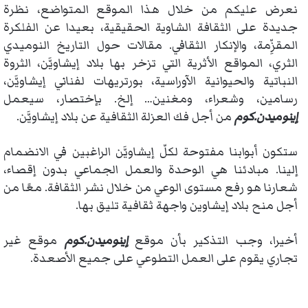
نعرض عليكم من خلال هذا الموقع المتواضع، نظرة
جديدة على الثقافة الشاوية الحقيقية، بعيدا عن الفلكرة
المقزِّمة، والإنكار الثقافي. مقالات حول التاريخ النوميدي
الثري، المواقع الأثرية التي تزخر بها بلاد إيشاويَّن، الثروة
النباتية والحيوانية الآوراسية، بورتريهات لفناني إيشاويَّن،
رسامين، وشعراء، ومغنين… إلخ. بإختصار، سيعمل
إينوميدن.كوم
من أجل فك العزلة الثقافية عن بلاد إيشاويَّن.
ستكون أبوابنا مفتوحة لكلّ إيشاويَّن الراغبين في الانضمام
إلينا. مبادئنا هي الوحدة والعمل الجماعي بدون إقصاء،
شعارنا هو رفع مستوى الوعي من خلال نشر الثقافة. معًا من
أجل منح بلاد إيشاوين واجهة ثقافية تليق بها.
أخيرا، وجب التذكير بأن موقع
إينوميدن.كوم
موقع غير
تجاري يقوم على العمل التطوعي على جميع الأصعدة.