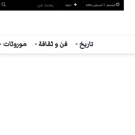
ب
الجمعة, 7 أغسطس 2026
تابعنا
ع
تاريخ
فن و ثقافة
موروثات