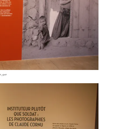
صور م