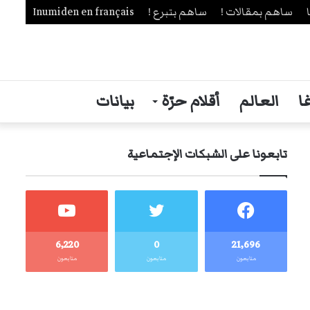
ساهم بمقالات !
ساهم بتبرع !
Inumiden en français
ا
العالم
أقلام حرّة
بيانات
تابعونا على الشبكات الإجتماعية
6٬220
0
21٬696
متابعون
متابعون
متابعون