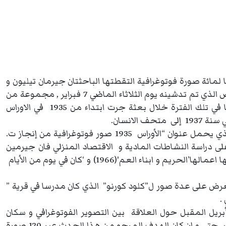
ائة صورة فوتوغرافية التقطتها الباحثتان جيرمان تيليون و
و يتضمن المعرض الذي تم تدشينه يوم الثلاثاء الماضي 7 فبراير , مجموعة من
الصور الفوتوغرافية التي إلتقطتها الشابتان الباحثتان معا في تلك الفترة خلال بعثة جرت ابتداء من 1935 في الاوراس
الانسان.
في هذا الصدد أكد “كريستيان فيلين” محافظ المعرض الذي يحمل عنوان “الأوراس 1935 صور فوتوغرافية من إنجاز ت.
 على دراسة النشاطات المادية و الاقتصاد المنزلي فان جيرمين
تيليون قد تناولت علاقات الابوة و السلطة التي تطرقت اليها اعمالها’الحريم و ابناء العم'(1966) و ‘كان في يوم من الأيام
لمعرض على عدة صور ل”كلود كورنو” الذي كان مدرسا في قرية ”
.
حور موضوع هذا المعرض الذي سيدوم إلى غاية 15 أبريل المقبل حول العلاقة بين التصوير الفوتوغرافي و سكان
يرزحون تحت الاستعمار الفرنسي و يعيشون في ظل البؤس حتى و ان كان الهدف المرجو من هذا الحدث عبر 120 صورة