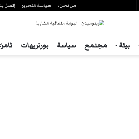
من نحن؟
سياسة التحرير
إتصل بنا
حث
ن
بيئة
مجتمع
سياسة
بورتريهات
ثامزغ