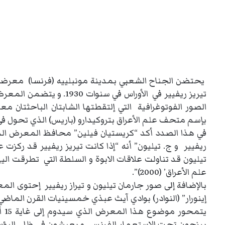
يحتضن الجناح الشعبي بمدينة مونبلييه (فرنسا) معرضا لم
تيريز ريفيير في الأوراس في سنوات 1930.
بإسم متحف علم الأعراق بتروكيدارو (باريس) الذي تحول في سنة 1937 إلى متحف 
ريفيير و ج. تيليون” أنه “إذا كانت تيريز ريفيير قد ركزت
علم الأعراق’ (2000)”.
بالإضافة إلى صور جارمان تيليون و تيراز ريفيير إحتوى ا
إينورار” (النوادر) بوادي آيث عبذي خمسينيات القرن الماضي 
يتم