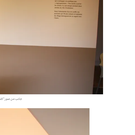
جانب من صور “كلود كورنو” 