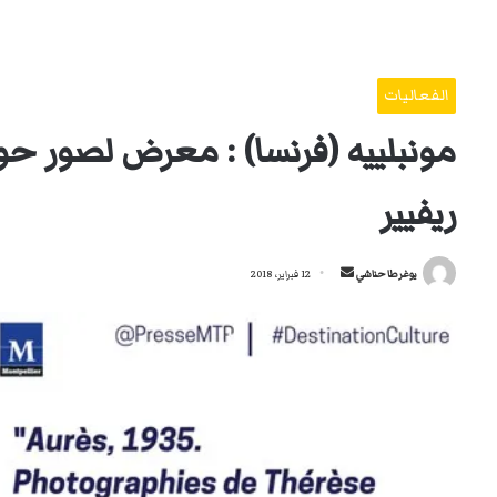
الفعاليات
مونبلييه (فرنسا) : معرض لصور حول 
ريفيير
أرسل
يوغرطا حناشي
12 فبراير، 2018
بريدا
إلكترونيا