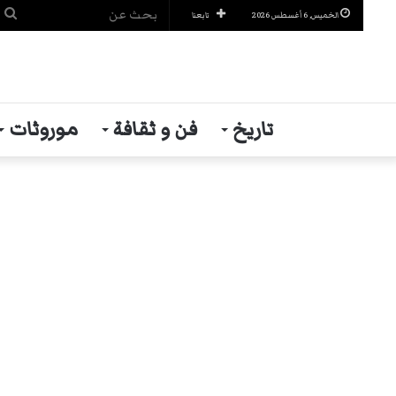
ب
الخميس, 6 أغسطس 2026
تابعنا
ع
تاريخ
فن و ثقافة
موروثات