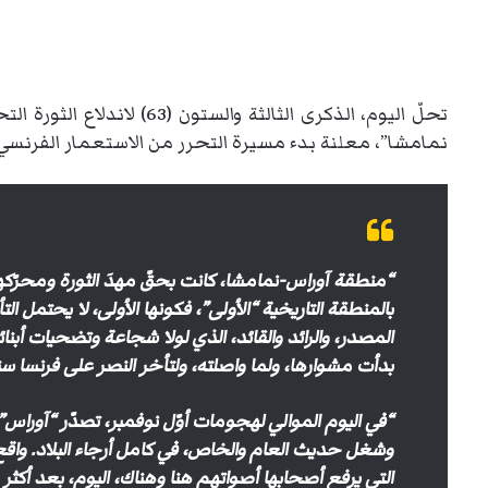
تحلّ اليوم، الذكرى الثالثة و
نمامشا”، معلنة بدء مسيرة التحرر من الاستعمار الفرنسي ا
“منطقة آوراس-نمامشا، كانت بحقّ مهدَ الثورة ومحرّكها،
بالمنطقة التاريخية “الأولى”، فكونها الأولى، لا يحتمل التأ
المصدر، والرائد والقائد، الذي لولا شجاعة وتضحيات أبنائه
بدأت مشوارها، ولما واصلته، ولتأخر النصر على فرنسا س
“في اليوم الموالي لهجومات أوّل نوفمبر، تصدّر “آوراس” 
وشغل حديث العام والخاص، في كامل أرجاء البلاد. واق
التي يرفع أصحابها أصواتهم هنا وهناك، اليوم، بعد أك