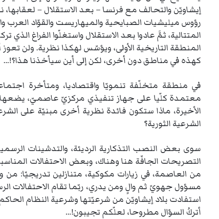
إيشاويّن والتحالف مع فرنسا – بعد الاستقلال – لعقابها، ن
رؤوس ميليشيات الصبايحية والميهاريست والقوّاد العرب وا
المتتالية، ثمَّ عادوا بعد الاستقلال واستغلّوا الفراغ الذي 
المنطقة التاريخية الأولى، ويؤسّس لهكذا نظرية. ولن تعوز 
كهذه في مناطق دون أخرى، لكن إلى أين سيأخذنا هذا؟!…
في منطقة متخلّفة تنمويّا واقتصاديا، ومتأخرة اجتماعيّ
معتمدة كلّيا على جهاز تنفيذي مركزيّ عاصميّ، يضعها،
الأخيرة، ماذا ستكون فائدة نظرية أخرى مبنيّة على الشرعي
الشرعية الثورية؟
سوى بعض النصب التذكارية الرديئة، والتدشينات الرسم
التصريحات الجافّة هنا وهناك، وبعض الاحتفالات المناسبات
من العاصمة، في زيارات مكوكية، متنازلين تدريجيّا: من وزير
مسؤول جهويّ ثم والٍ ومن يدري، ربّما تقام الاحتفالات 
استفادت بلاد إيشاويّن من شرعيّتها وشرعية النظام الحاكم، 
أتركُ السؤال مطروحا، لعلّكم تجيبون!…