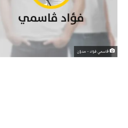
ڨاسمي فؤاد – مدوّن