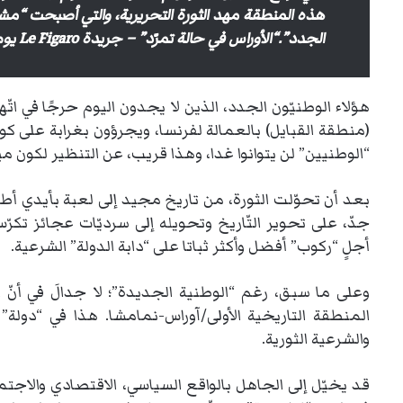
هذه المنطقة مهد الثورة التحريرية، والتي أصبحت “م
الجدد”.
“الأوراس في حالة تمرّد” – جريدة Le Figaro يوم الثاني من نوفمبر 1954
هؤلاء الوطنيّون الجدد، الذين لا يجدون اليوم حرجًا في اتّهام
(منطقة القبايل) بالعمالة لفرنسا، ويجرؤون بغرابة على كو
“الوطنيين” لن يتوانوا غدا، وهذا قريب، عن التنظير لكون
بعد أن تحوّلت الثورة، من تاريخ مجيد إلى لعبة بأيدي 
جدّ، على تحوير التّاريخ وتحويله إلى سرديّات عجائز تكرّ
أجلٍ “ركوب” أفضل وأكثر ثباتا على “دابة الدولة” الشرعية.
وعلى ما سبق، رغم “الوطنية الجديدة”؛ لا جدالَ في أنّ ال
المنطقة التاريخية الأولى/آوراس-نمامشا. هذا في “دولة”
والشرعية الثورية.
قد يخيّل إلى الجاهل بالواقع السياسي، الاقتصادي والاجتم