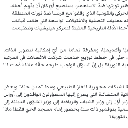
ظير ثورتها ضدّ الاستعمار. يستطيع أيّ كان أن يتّهم أحفاد
لحركى والقومية الذي وقفوا مع فرنسا ضدّ ثورات المنطقة
تركته عمليات التصفية والاغتيالات الواسعة التي طالت قيادات
أحدا الأدلة التاريخية المثبتة لتمركز ميليشيات وتنظيمات
ا وأكاديميّا، ومفرغة تماما من أيّ إمكانية لتطوير الذات،
 حتّى في خطط توزيع خدمات شركات الاتّصالات في المرتبة
ة الثورية؟ بل إنّ السؤال الواجب طرحه حقّا: ماذا قدّمت لنا
ية لشبكات مجهرية للغاز الطبيعي وسط “مدن حيّة” وبعض
ية المتضائلة التي يسرع إليها المسؤولون الوافدون إلى آوراس
 أوّل إلى وزير الشباب والرياضة إلى وزير الشؤون الدينيّة إلى
الرسمية بنوفمبر ذات سنة بحضور إمام مسجد الحيّ فقط! ماذا
الثورية؟