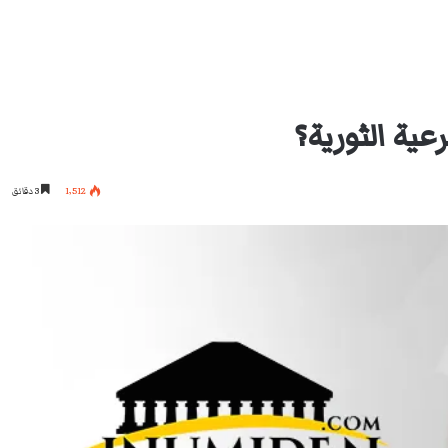
1٬512
3 دقائق