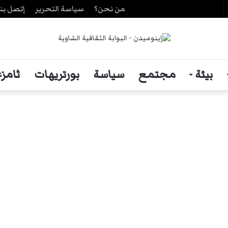
من نحن؟
سياسة التحرير
إتصل بنا
حث
ن
بيئة
مجتمع
سياسة
بورتريهات
ثامزغ