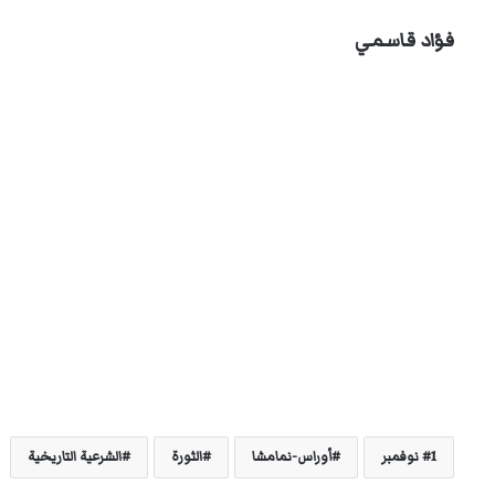
فؤاد قاسمي
1 نوفمبر
أوراس-نمامشا
الثورة
الشرعية التاريخية