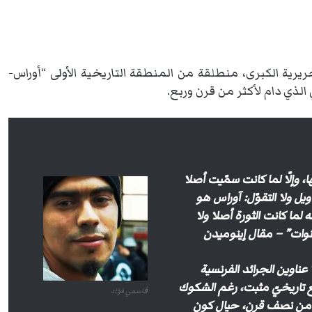
الستون (63) لاندلاع الثورة التحريرية الكبرى، منطلقة من المنطقة التاريخية الأولى “أوراس-
لذي دام لأكثر من قرن وربع.
 وإلّا لما كانت سمّيت أصلا
ويل ولا التقوّل: آوراس هو
 لما كانت الثورة أصلا ولا
نوات” – مقال إينوميدن
عناوين الجرائد الفرنسية
ع تاريخيّ مثبت، رغم الشكوك
ڨاسمي فؤاد
ثر من نصف قرن، حيال كون