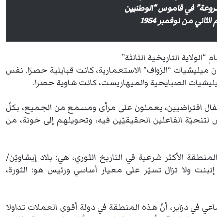
شروعة” في قاموس “الوطنيين
 “الولاية التاريخية الثالثة”
ن ميليشيات “الزواف” الاستعمارية، كانت قبايلية حصرًا. نفس
 ميليشيات الصبايحية والميهاريست، كانت شاوية حصرا.
أطفال افتراضيين، يعملون على مرأى ومسمع من الجميع، بكلّ
س لتنحيّة الفاعلين الحقيقيّين فيه، وتحويلهم إلى خونة، من
منطقة الأكثر شرعية في التاريخ الثوري، هي: بلاد إيشاويّن/
 إنبنت ولا تزال تسيّر على معيار أساسي ورئيس هو: الثورة،
اعي في دزاير، أنّ هذه المنطقة في دولة أقوى العملات تداولا