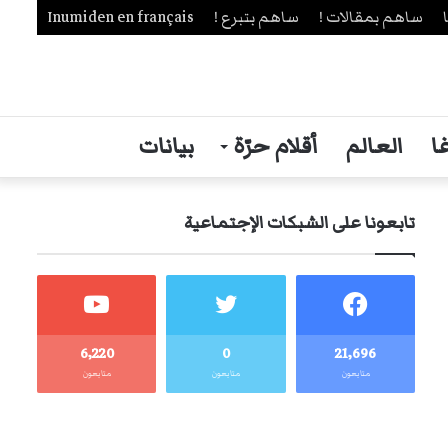
ساهم بمقالات !
ساهم بتبرع !
Inumiden en français
ا
العالم
أقلام حرّة
بيانات
تابعونا على الشبكات الإجتماعية
6٬220
0
21٬696
متابعون
متابعون
متابعون