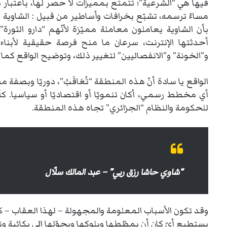
فيها هي “الشرعية”؛ تتمتّع بمميزات لا حصر لها، باعتبار شر
مساءً ترسمه، تشبّع بخرافات وأساطير من قبيل : الشاوية 
بأن الشاوية يعاملون معاملة مميّزة لأنّهم “دارو الثورة”
أحدثتها الإنترنت، سرعان ما منح فرصة حقيقية لأبنا
و”الخونة” و”الانفصاليين” لتغيير ذلك، وتوضيح الواقع كما 
الواقع يا سادة أنّ هذه المنطقة “تُعَاقَبُ”، دوريّا وبصف
أي مخطط رسمي، أكان تنمويّا أو اقتصاديّا أو سياسيا. كأن
للحكومة والنظام “الجزائري” تجاه هذه المنطقة.
“شاوي حاشا رزق ربي” – عبد المالك سلّال
وقد تكون الأسباب المعلومة والمجهولة – لهذا العقاب – كث
يستطيع أيّ كان أن يمطّطها ويلوكها ويحوّلها إلى بكائية ونو