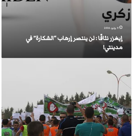
9 يوليو، 2016
إيغزر نثاقّا : لن ينتصر إرهاب “الشكارة” في
مدينتي!
إيغزر
نثاقّا
تزعزع
عرش
الشكارة
والسلطة…