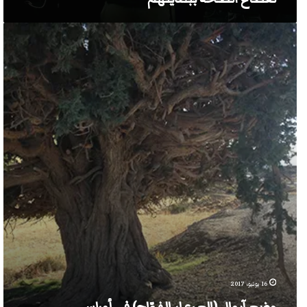
وضع
آيوال
(العرعار
الفوّاح)
في
أوراس
16 يونيو، 2017