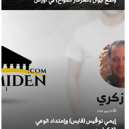
وضع آيوال (العرعار الفوّاح) في أوراس
إيمي
نوڨيس
(قايس)
وإمتداد
الوعي
الإيكولوجي
29 يوليو، 2016
إيمي نوڨيس (قايس) وإمتداد الوعي