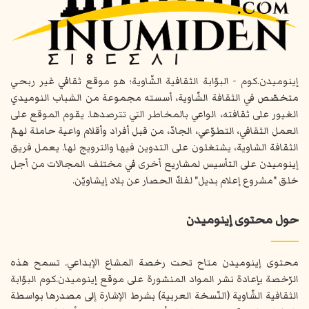
إينوميدن.كوم - البوّابة الثقافية الشّاوية؛ هو موقع ثقافي غير ربحي
متخصّص في الثقافة الشّاوية، أسسته مجموعة من الشباب النوميدي
الغيور على ثقافته، الواعي بالمخاطر التي تترصدها. يقوم الموقع على
العمل الثقافي، التطوّعي، الجادّ، من قبل أفراد وأقلام واعية حاملة لهمّ
الثقافة الشاوية، يشتغلون على التدوين فيها والترويج لها. يعمل فريق
إينوميدن على التأسيس لمشاريع أخرى في مختلف المجالات من أجل
خلق "مشروع إعلام بديل" لفكّ الحصار عن بلاد إيشاويّن.
حول محتوى إينوميدن
محتوى إينوميدن متاح تحت رخصة المشاع الإبداعي. تسمح هذه
الرّخصة بإعادة نشر المواد المنشورة على موقع إينوميدن.كوم البوّابة
الثقافية الشّاوية (النّسخة العربية) بشرط الإشارة إلى مصدرها بواسطة