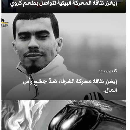
إيغزر نثاقا: المعركة البيئية تتواصل بطعم كروي
إيغزر
نثاقا:
معركة
الشرفاء
ضدّ
جشع
رأس
المال.
9 يونيو، 2016
إيغزر نثاقا: معركة الشرفاء ضدّ جشع رأس
المال.
وقال
الوالي
“نعم”
..
للصناعات