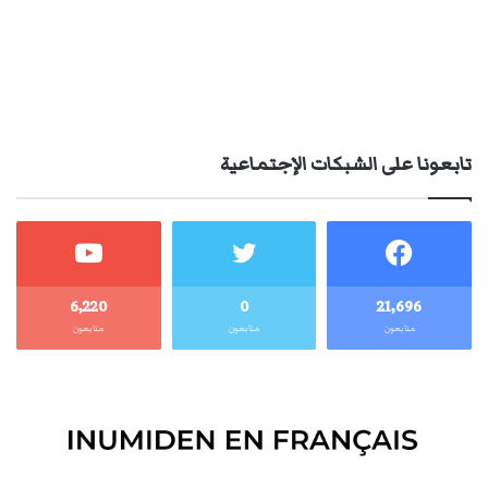
تابعونا على الشبكات الإجتماعية
6٬220
0
21٬696
متابعون
متابعون
متابعون