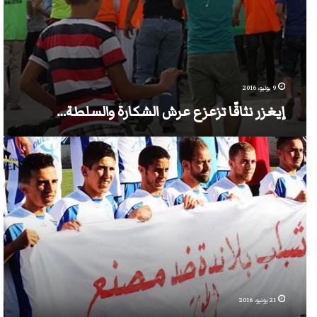
9 يوليو، 2016
إيغزر نثاقّا تزعزع عرش الشكارة والسلطة…
إيغزر
نثاقا:
المعركة
البيئية
تتواصل
بطعم
كروي
21 يونيو، 2016