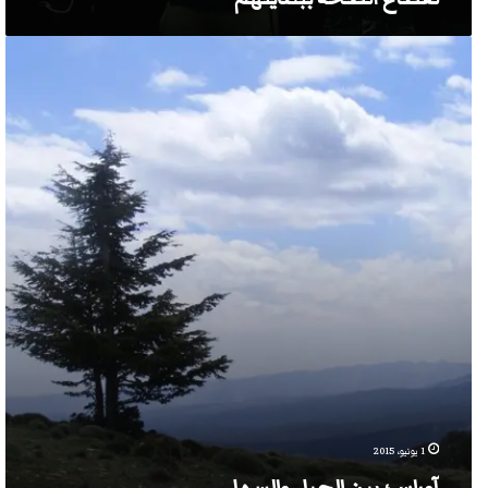
آوراس؛
بين
الجبل
والسهل
1 يونيو، 2015