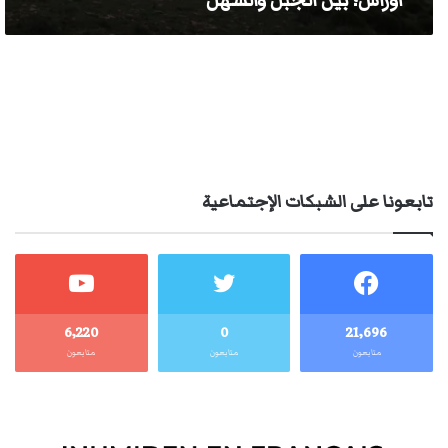
آوراس؛ بين الجبل والسهل
تابعونا على الشبكات الإجتماعية
6٬220
0
21٬696
متابعون
متابعون
متابعون