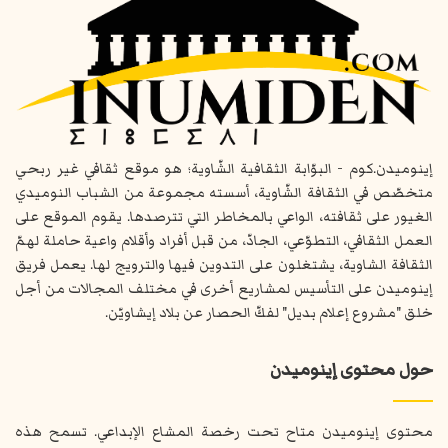
إينوميدن.كوم - البوّابة الثقافية الشّاوية؛ هو موقع ثقافي غير ربحي
متخصّص في الثقافة الشّاوية، أسسته مجموعة من الشباب النوميدي
الغيور على ثقافته، الواعي بالمخاطر التي تترصدها. يقوم الموقع على
العمل الثقافي، التطوّعي، الجادّ، من قبل أفراد وأقلام واعية حاملة لهمّ
الثقافة الشاوية، يشتغلون على التدوين فيها والترويج لها. يعمل فريق
إينوميدن على التأسيس لمشاريع أخرى في مختلف المجالات من أجل
خلق "مشروع إعلام بديل" لفكّ الحصار عن بلاد إيشاويّن.
حول محتوى إينوميدن
محتوى إينوميدن متاح تحت رخصة المشاع الإبداعي. تسمح هذه