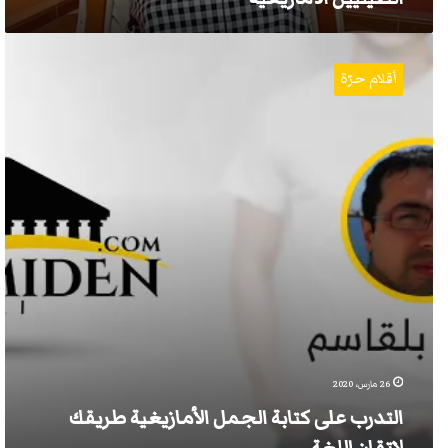
التدرب
على
أقلام حرّة
كتابة
الجمل
الأمازيغية
طريقك
لإتقان
اللغة
26 مارس، 2020
التدرب على كتابة الجمل الأمازيغية طريقك