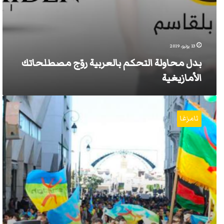
13 يوليو، 2019
بدل محاولة التحكم بالعربية روّج مصطلحاتك
الأمازيغية
برلمان
المغرب
ثامزغا
يصادق
على
اعتماد
الأمازيغية
في
كافة
المجالات
وعلى
تيفيناغ
لكتابتها