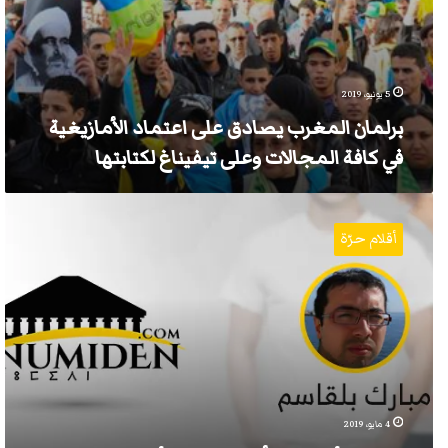
5 يونيو، 2019
برلمان المغرب يصادق على اعتماد الأمازيغية
في كافة المجالات وعلى تيفيناغ لكتابتها
اكتب
بالأمازيغية
أقلام حرّة
أو
اترك
عنك
الأمازيغية
4 مايو، 2019