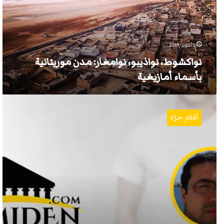
بأسماء
أمازيغية
1 أكتوبر، 2019
نواكشوط، نواذيبو، نوامغار: مدن موريتانية
بأسماء أمازيغية
بدل
محاولة
أقلام حرّة
التحكم
بالعربية
روّج
مصطلحاتك
الأمازيغية