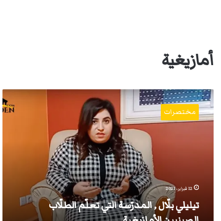
أمازيغية
تيليلي
بلّال
مختصرات
,
المدرّسة
التي
تعلّم
الطلّاب
الصينيين
الأمازيغية
12 فبراير، 2021
تيليلي بلّال , المدرّسة التي تعلّم الطلّاب
الصينيين الأمازيغية