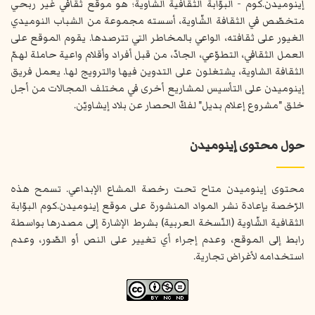
إينوميدن.كوم - البوّابة الثقافية الشّاوية؛ هو موقع ثقافي غير ربحي
متخصّص في الثقافة الشّاوية، أسسته مجموعة من الشباب النوميدي
الغيور على ثقافته، الواعي بالمخاطر التي تترصدها. يقوم الموقع على
العمل الثقافي، التطوّعي، الجادّ، من قبل أفراد وأقلام واعية حاملة لهمّ
الثقافة الشاوية، يشتغلون على التدوين فيها والترويج لها. يعمل فريق
إينوميدن على التأسيس لمشاريع أخرى في مختلف المجالات من أجل
خلق "مشروع إعلام بديل" لفكّ الحصار عن بلاد إيشاويّن.
حول محتوى إينوميدن
محتوى إينوميدن متاح تحت رخصة المشاع الإبداعي. تسمح هذه
الرّخصة بإعادة نشر المواد المنشورة على موقع إينوميدن.كوم البوّابة
الثقافية الشّاوية (النّسخة العربية) بشرط الإشارة إلى مصدرها بواسطة
رابط إلى الموقع، وعدم إجراء أي تغيير على النص أو الصّور، وعدم
استخدامه لأغراض تجارية.