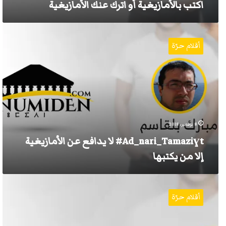
اكتب بالأمازيغية أو اترك عنك الأمازيغية
Ad_nari_Tamaziɣt#
لا
أقلام حرّة
يدافع
عن
الأمازيغية
إلا
من
يكتبها
8 نوفمبر، 2018
Ad_nari_Tamaziɣt# لا يدافع عن الأمازيغية
إلا من يكتبها
ما
هو
أقلام حرّة
حرف
العطف
(وَ)