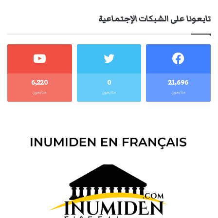
تابعونا على الشبكات الإجتماعية
6٬220
0
21٬696
متابعون
متابعون
متابعون