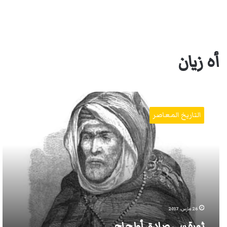
أه زيان
ثورة
سي
التاريخ المعاصر
صادق
أولحاج
26 مارس، 2017
ثورة سي صادق أولحاج