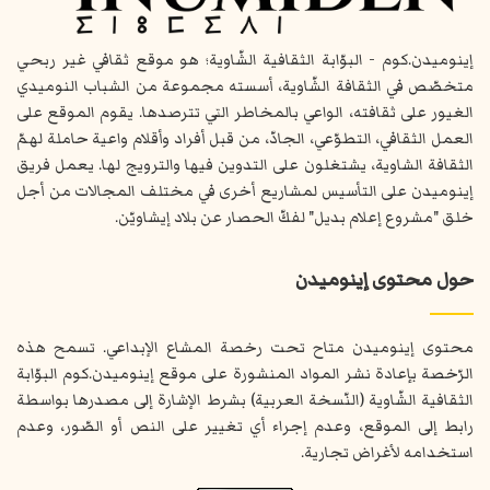
إينوميدن.كوم - البوّابة الثقافية الشّاوية؛ هو موقع ثقافي غير ربحي
متخصّص في الثقافة الشّاوية، أسسته مجموعة من الشباب النوميدي
الغيور على ثقافته، الواعي بالمخاطر التي تترصدها. يقوم الموقع على
العمل الثقافي، التطوّعي، الجادّ، من قبل أفراد وأقلام واعية حاملة لهمّ
الثقافة الشاوية، يشتغلون على التدوين فيها والترويج لها. يعمل فريق
إينوميدن على التأسيس لمشاريع أخرى في مختلف المجالات من أجل
خلق "مشروع إعلام بديل" لفكّ الحصار عن بلاد إيشاويّن.
حول محتوى إينوميدن
محتوى إينوميدن متاح تحت رخصة المشاع الإبداعي. تسمح هذه
الرّخصة بإعادة نشر المواد المنشورة على موقع إينوميدن.كوم البوّابة
الثقافية الشّاوية (النّسخة العربية) بشرط الإشارة إلى مصدرها بواسطة
رابط إلى الموقع، وعدم إجراء أي تغيير على النص أو الصّور، وعدم
استخدامه لأغراض تجارية.