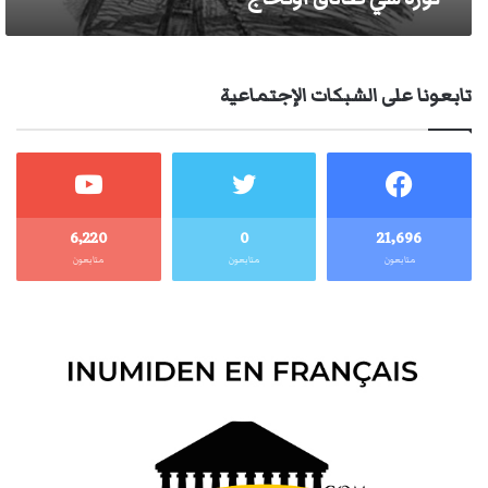
تابعونا على الشبكات الإجتماعية
6٬220
0
21٬696
متابعون
متابعون
متابعون