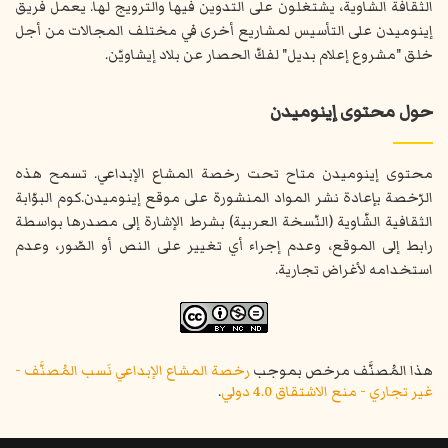
الثقافة الشاوية، يشتغلون على التدوين فيها والترويج لها. يعمل فريق
إينوميدن على التأسيس لمشاريع أخرى في مختلف المجالات من أجل
خلق "مشروع إعلام بديل" لفكّ الحصار عن بلاد إيشاويّن.
حول محتوى إينوميدن
محتوى إينوميدن متاح تحت رخصة المشاع الإبداعي. تسمح هذه
الرّخصة بإعادة نشر المواد المنشورة على موقع إينوميدن.كوم البوّابة
الثقافية الشّاوية (النّسخة العربية) بشرط الإشارة إلى مصدرها بواسطة
رابط إلى الموقع، وعدم إجراء أي تغيير على النص أو الصّور، وعدم
استخدامه لأغراض تجارية.
هذا المُصنَّف مرخص بموجب
رخصة المشاع الإبداعي نَسب المُصنَّف -
غير تجاري - منع الاشتقاق 4.0 دولي
.