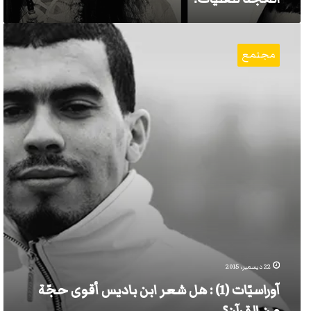
آوراسيّات
(1)
مجتمع
:
هل
شعر
ابن
باديس
أقوى
حجّة
من
القرآن؟
22 ديسمبر، 2015
آوراسيّات (1) : هل شعر ابن باديس أقوى حجّة