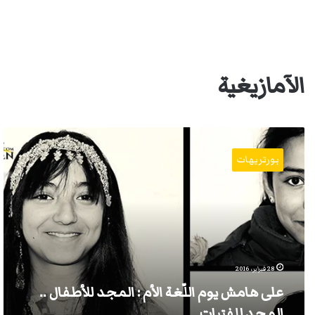
الآمازيغية
على
هامش
بورتريهات
يوم
اللّغة
الأم
:
المجد
للأطفال
..
المجد
28 فبراير، 2016
للفتيات.
على هامش يوم اللّغة الأم : المجد للأطفال ..
المجد للفتيات.