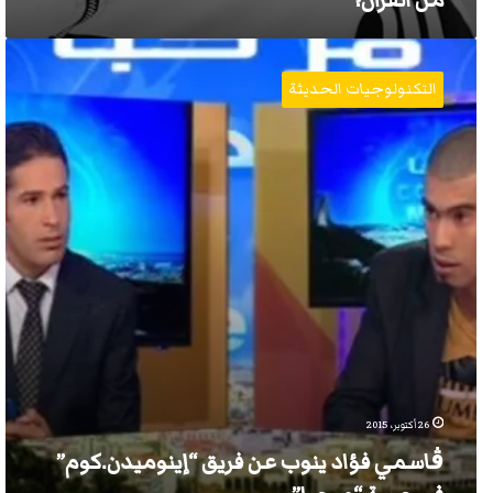
من القرآن؟
ڨاسمي
فؤاد
التكنولوجيات الحديثة
ينوب
عن
فريق
“إينوميدن.كوم”
في
حصة
“مرحبا”
26 أكتوبر، 2015
ڨاسمي فؤاد ينوب عن فريق “إينوميدن.كوم”