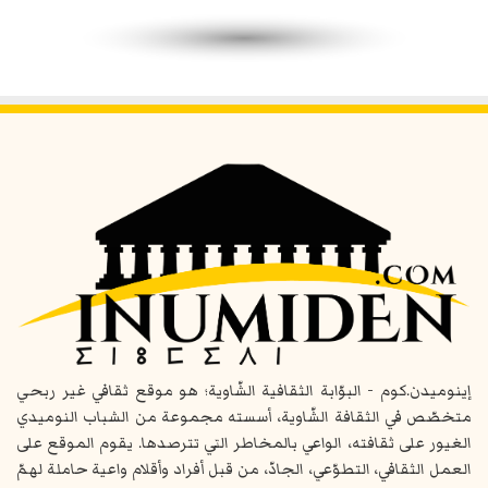
إينوميدن.كوم - البوّابة الثقافية الشّاوية؛ هو موقع ثقافي غير ربحي
متخصّص في الثقافة الشّاوية، أسسته مجموعة من الشباب النوميدي
الغيور على ثقافته، الواعي بالمخاطر التي تترصدها. يقوم الموقع على
العمل الثقافي، التطوّعي، الجادّ، من قبل أفراد وأقلام واعية حاملة لهمّ