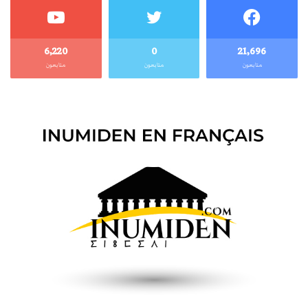
6٬220
0
21٬696
متابعون
متابعون
متابعون