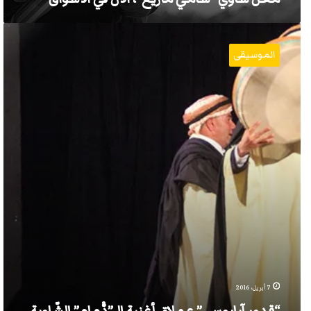
“قدور
آيابوسي”
الموسيقى
عملاق
أغنية
الـ”دّْمام”
الشّاوية
7 أبريل، 2016