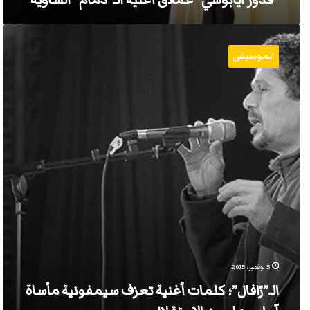
“قدور آيابوسي” عملاق أغنية الـ”دّْمام” الشّاوية
الـ”رّافال”؛
كلمات
الموسيقى
أغنية
تعزف
سيمفونية
مأساة
آوراس
ما
بعد
الاستقلال…
5 نوفمبر، 2015
الـ”رّافال”؛ كلمات أغنية تعزف سيمفونية مأساة