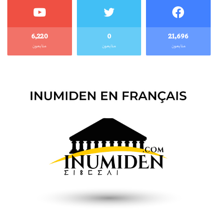
6٬220
0
21٬696
متابعون
متابعون
متابعون