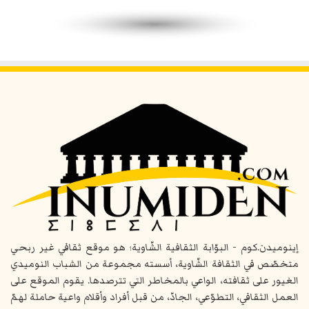
إينوميدن.كوم - البوّابة الثقافية الشّاوية؛ هو موقع ثقافي غير ربحي
متخصّص في الثقافة الشّاوية، أسسته مجموعة من الشباب النوميدي
الغيور على ثقافته، الواعي بالمخاطر التي تترصدها. يقوم الموقع على
العمل الثقافي، التطوّعي، الجادّ، من قبل أفراد وأقلام واعية حاملة لهمّ