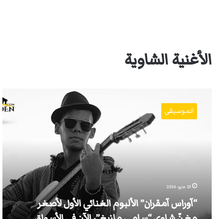
الأغنية الشاوية
“آوراس
آمقران”
الموسيقى
الألبوم
الغنائي
الأول
لأصغر
مغنّ
شاوي
“سامي
مازيغ”،
13 مايو، 2016
الآن
“آوراس آمقران” الألبوم الغنائي الأول لأصغر
في
الأسواق
مغنّ شاوي “سامي مازيغ”، الآن في الأسواق