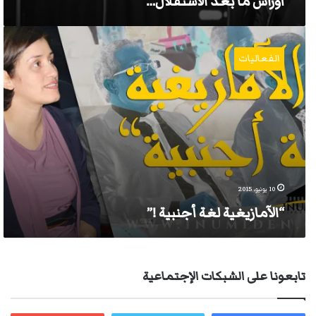
آوراس ما بعد الاستقلال…
“الآمازيغية
لغة
الفعاليات
أجنبية
!”
10 يونيو، 2015
“الآمازيغية لغة أجنبية !”
تابعونا على الشبكات الإجتماعية