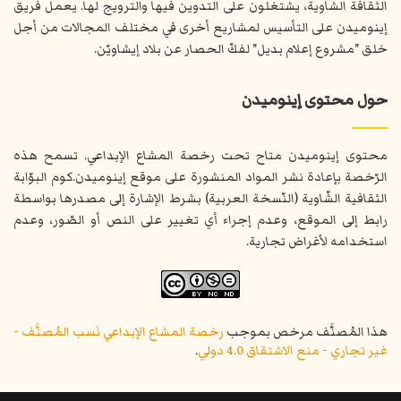
الثقافة الشاوية، يشتغلون على التدوين فيها والترويج لها. يعمل فريق
إينوميدن على التأسيس لمشاريع أخرى في مختلف المجالات من أجل
خلق "مشروع إعلام بديل" لفكّ الحصار عن بلاد إيشاويّن.
حول محتوى إينوميدن
محتوى إينوميدن متاح تحت رخصة المشاع الإبداعي. تسمح هذه
الرّخصة بإعادة نشر المواد المنشورة على موقع إينوميدن.كوم البوّابة
الثقافية الشّاوية (النّسخة العربية) بشرط الإشارة إلى مصدرها بواسطة
رابط إلى الموقع، وعدم إجراء أي تغيير على النص أو الصّور، وعدم
استخدامه لأغراض تجارية.
هذا المُصنَّف مرخص بموجب
رخصة المشاع الإبداعي نَسب المُصنَّف -
غير تجاري - منع الاشتقاق 4.0 دولي
.