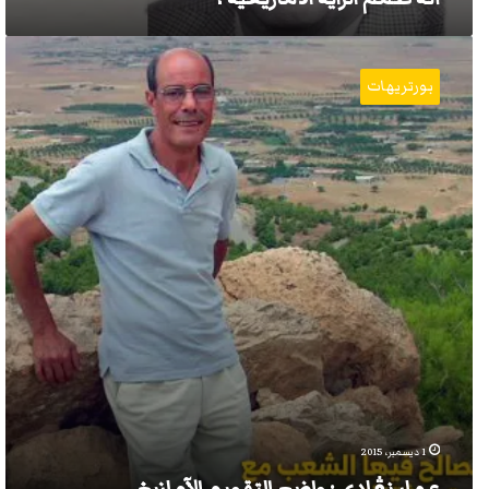
عمار
نڨادي
بورتريهات
:
واضع
التقويم
الآمازيغي
1 ديسمبر، 2015