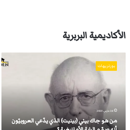
الأكاديمية البربرية
من
هو
بورتريهات
جاك
بيني
(بينيت)
الذي
يدّعي
العروبيّون
أنه
صمّم
24 مارس، 2020
الراية
من هو جاك بيني (بينيت) الذي يدّعي العروبيّون
الأمازيغية
؟
أنه صمّم الراية الأمازيغية ؟