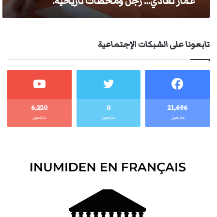
عمّار نڨادي… رجل ومحطّات تاريخية.
تابعونا على الشبكات الإجتماعية
6٬220
0
21٬696
متابعون
متابعون
متابعون