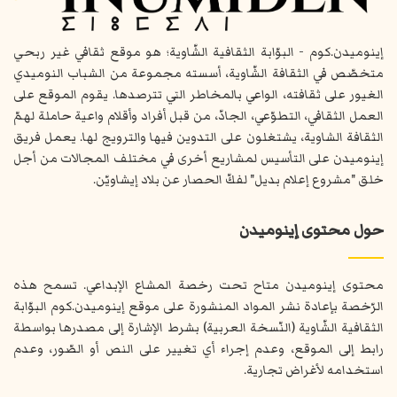
إينوميدن.كوم - البوّابة الثقافية الشّاوية؛ هو موقع ثقافي غير ربحي
متخصّص في الثقافة الشّاوية، أسسته مجموعة من الشباب النوميدي
الغيور على ثقافته، الواعي بالمخاطر التي تترصدها. يقوم الموقع على
العمل الثقافي، التطوّعي، الجادّ، من قبل أفراد وأقلام واعية حاملة لهمّ
الثقافة الشاوية، يشتغلون على التدوين فيها والترويج لها. يعمل فريق
إينوميدن على التأسيس لمشاريع أخرى في مختلف المجالات من أجل
خلق "مشروع إعلام بديل" لفكّ الحصار عن بلاد إيشاويّن.
حول محتوى إينوميدن
محتوى إينوميدن متاح تحت رخصة المشاع الإبداعي. تسمح هذه
الرّخصة بإعادة نشر المواد المنشورة على موقع إينوميدن.كوم البوّابة
الثقافية الشّاوية (النّسخة العربية) بشرط الإشارة إلى مصدرها بواسطة
رابط إلى الموقع، وعدم إجراء أي تغيير على النص أو الصّور، وعدم
استخدامه لأغراض تجارية.