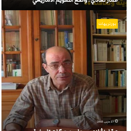
عمار نڨادي : واضع التقويم الآمازيغي
عمّار
نڨادي…
بورتريهات
رجل
ومحطّات
تاريخية.
27 مارس، 2015