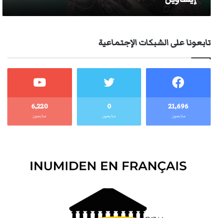
تابعونا على الشبكات الإجتماعية
6٬220
0
21٬696
متابعون
متابعون
متابعون