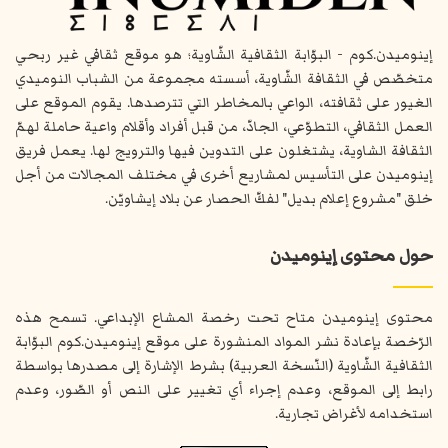
إينوميدن.كوم - البوّابة الثقافية الشّاوية؛ هو موقع ثقافي غير ربحي
متخصّص في الثقافة الشّاوية، أسسته مجموعة من الشباب النوميدي
الغيور على ثقافته، الواعي بالمخاطر التي تترصدها. يقوم الموقع على
العمل الثقافي، التطوّعي، الجادّ، من قبل أفراد وأقلام واعية حاملة لهمّ
الثقافة الشاوية، يشتغلون على التدوين فيها والترويج لها. يعمل فريق
إينوميدن على التأسيس لمشاريع أخرى في مختلف المجالات من أجل
خلق "مشروع إعلام بديل" لفكّ الحصار عن بلاد إيشاويّن.
حول محتوى إينوميدن
محتوى إينوميدن متاح تحت رخصة المشاع الإبداعي. تسمح هذه
الرّخصة بإعادة نشر المواد المنشورة على موقع إينوميدن.كوم البوّابة
الثقافية الشّاوية (النّسخة العربية) بشرط الإشارة إلى مصدرها بواسطة
رابط إلى الموقع، وعدم إجراء أي تغيير على النص أو الصّور، وعدم
استخدامه لأغراض تجارية.