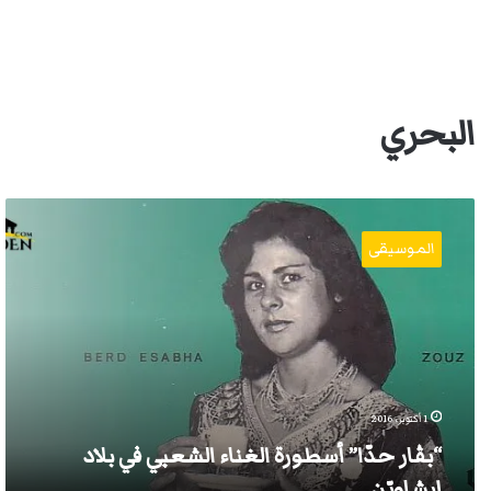
البحري
“بڤار
حدّا”
الموسيقى
أسطورة
الغناء
الشعبي
في
بلاد
إيشاويّن
1 أكتوبر، 2016
“بڤار حدّا” أسطورة الغناء الشعبي في بلاد
إيشاويّن