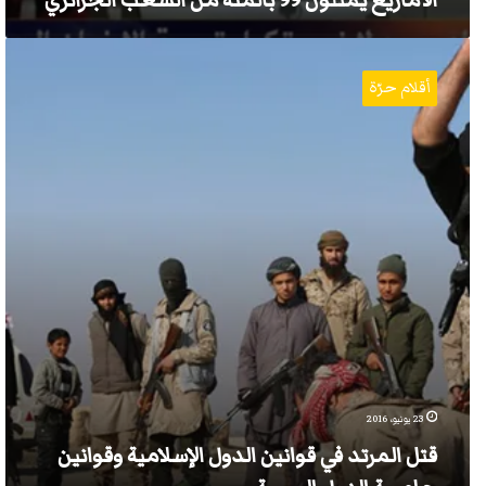
الأمازيغ يمثّلون 99 بالمئة من الشعب الجزائري
قتل
المرتد
أقلام حرّة
في
قوانين
الدول
الإسلامية
وقوانين
جامعة
الدول
العربية
23 يونيو، 2016
قتل المرتد في قوانين الدول الإسلامية وقوانين