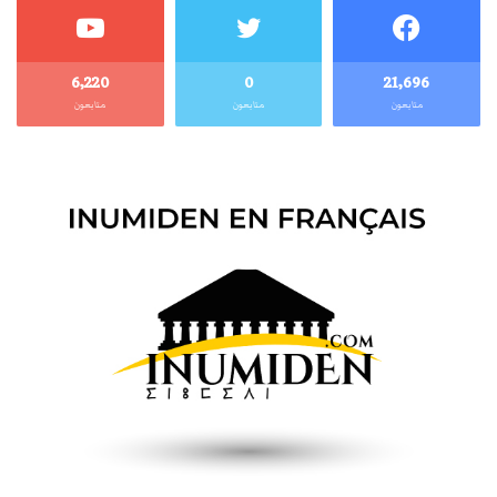
6٬220
0
21٬696
متابعون
متابعون
متابعون