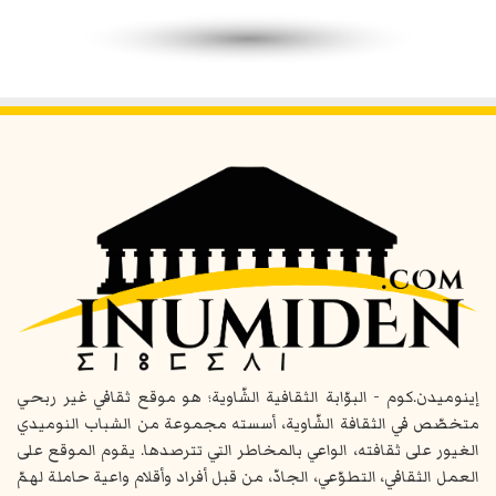
إينوميدن.كوم - البوّابة الثقافية الشّاوية؛ هو موقع ثقافي غير ربحي
متخصّص في الثقافة الشّاوية، أسسته مجموعة من الشباب النوميدي
الغيور على ثقافته، الواعي بالمخاطر التي تترصدها. يقوم الموقع على
العمل الثقافي، التطوّعي، الجادّ، من قبل أفراد وأقلام واعية حاملة لهمّ