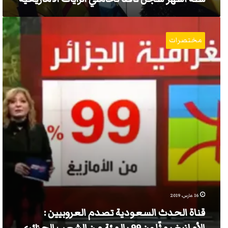
قناة
الحدث
مختصرات
السعودية
تصدم
العروبيين
:
الأمازيغ
يمثّلون
99
بالمئة
من
الشعب
الجزائري
16 مارس، 2019
قناة الحدث السعودية تصدم العروبيين :