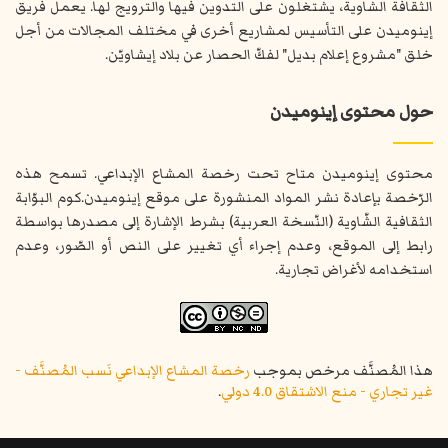
الثقافة الشاوية، يشتغلون على التدوين فيها والترويج لها. يعمل فريق
إينوميدن على التأسيس لمشاريع أخرى في مختلف المجالات من أجل
خلق "مشروع إعلام بديل" لفكّ الحصار عن بلاد إيشاويّن.
حول محتوى إينوميدن
محتوى إينوميدن متاح تحت رخصة المشاع الإبداعي. تسمح هذه
الرّخصة بإعادة نشر المواد المنشورة على موقع إينوميدن.كوم البوّابة
الثقافية الشّاوية (النّسخة العربية) بشرط الإشارة إلى مصدرها بواسطة
رابط إلى الموقع، وعدم إجراء أي تغيير على النص أو الصّور، وعدم
استخدامه لأغراض تجارية.
هذا المُصنَّف مرخص بموجب
رخصة المشاع الإبداعي نَسب المُصنَّف -
غير تجاري - منع الاشتقاق 4.0 دولي
.