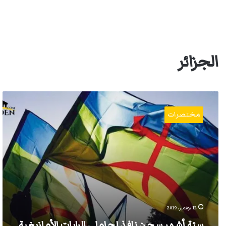
الجزائر
ستة
أشهر
مختصرات
سجن
نافذ
لحاملي
الرايات
الأمازيغية
12 نوفمبر، 2019
ستة أشهر سجن نافذ لحاملي الرايات الأمازيغية