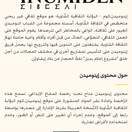
إينوميدن.كوم - البوّابة الثقافية الشّاوية؛ هو موقع ثقافي غير ربحي
متخصّص في الثقافة الشّاوية، أسسته مجموعة من الشباب النوميدي
الغيور على ثقافته، الواعي بالمخاطر التي تترصدها. يقوم الموقع على
العمل الثقافي، التطوّعي، الجادّ، من قبل أفراد وأقلام واعية حاملة لهمّ
الثقافة الشاوية، يشتغلون على التدوين فيها والترويج لها. يعمل فريق
إينوميدن على التأسيس لمشاريع أخرى في مختلف المجالات من أجل
خلق "مشروع إعلام بديل" لفكّ الحصار عن بلاد إيشاويّن.
حول محتوى إينوميدن
محتوى إينوميدن متاح تحت رخصة المشاع الإبداعي. تسمح هذه
الرّخصة بإعادة نشر المواد المنشورة على موقع إينوميدن.كوم البوّابة
الثقافية الشّاوية (النّسخة العربية) بشرط الإشارة إلى مصدرها بواسطة
رابط إلى الموقع، وعدم إجراء أي تغيير على النص أو الصّور، وعدم
استخدامه لأغراض تجارية.