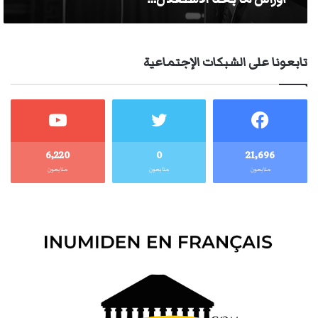
تابعونا على الشبكات الإجتماعية
6٬220
0
21٬696
متابعون
متابعون
متابعون