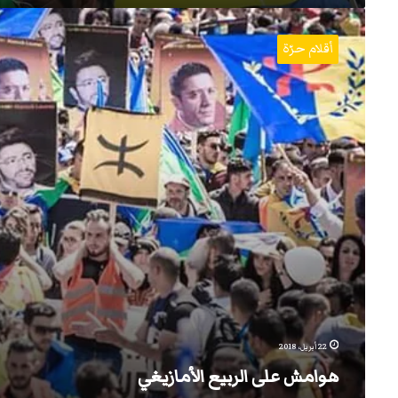
هوامش
على
أقلام حرّة
الربيع
الأمازيغي
22 أبريل، 2018
هوامش على الربيع الأمازيغي