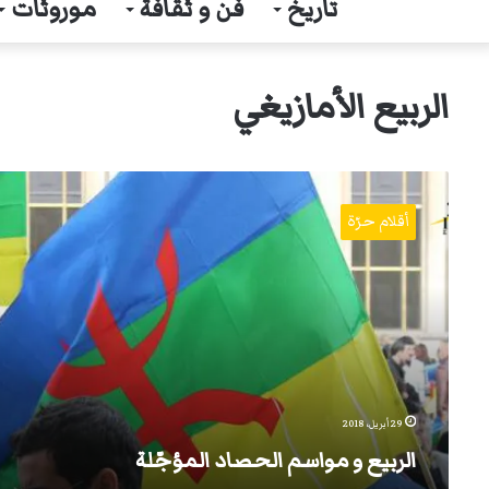
تاريخ
فن و ثقافة
موروثات
الربيع الأمازيغي
الربيع
و
أقلام حرّة
مواسم
الحصاد
المؤجّلة
29 أبريل، 2018
الربيع و مواسم الحصاد المؤجّلة