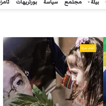
بيئة
مجتمع
سياسة
بورتريهات
ثامزغ
الربيع
و
أقلام حرّة
إمتدادات
الشتاء