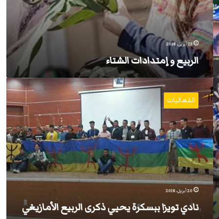
23 أبريل، 2018
الربيع و إمتدادات الشتاء
نادي
تويزا
الفعاليات
ببسكرة
يحيي
ذكرى
الربيع
الأمازيغي
20 أبريل، 2018
نادي تويزا ببسكرة يحيي ذكرى الربيع الأمازيغي