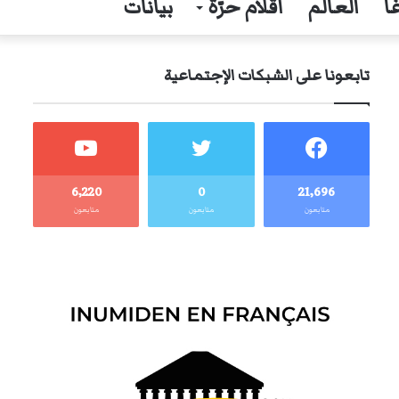
ا
العالم
أقلام حرّة
بيانات
تابعونا على الشبكات الإجتماعية
6٬220
0
21٬696
متابعون
متابعون
متابعون