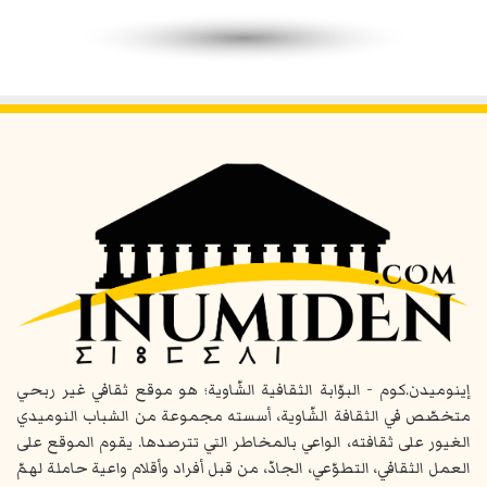
إينوميدن.كوم - البوّابة الثقافية الشّاوية؛ هو موقع ثقافي غير ربحي
متخصّص في الثقافة الشّاوية، أسسته مجموعة من الشباب النوميدي
الغيور على ثقافته، الواعي بالمخاطر التي تترصدها. يقوم الموقع على
العمل الثقافي، التطوّعي، الجادّ، من قبل أفراد وأقلام واعية حاملة لهمّ