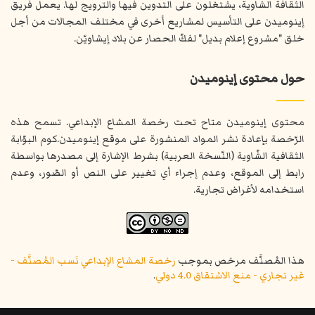
الثقافة الشاوية، يشتغلون على التدوين فيها والترويج لها. يعمل فريق
إينوميدن على التأسيس لمشاريع أخرى في مختلف المجالات من أجل
خلق "مشروع إعلام بديل" لفكّ الحصار عن بلاد إيشاويّن.
حول محتوى إينوميدن
محتوى إينوميدن متاح تحت رخصة المشاع الإبداعي. تسمح هذه
الرّخصة بإعادة نشر المواد المنشورة على موقع إينوميدن.كوم البوّابة
الثقافية الشّاوية (النّسخة العربية) بشرط الإشارة إلى مصدرها بواسطة
رابط إلى الموقع، وعدم إجراء أي تغيير على النص أو الصّور، وعدم
استخدامه لأغراض تجارية.
هذا المُصنَّف مرخص بموجب
رخصة المشاع الإبداعي نَسب المُصنَّف -
غير تجاري - منع الاشتقاق 4.0 دولي
.