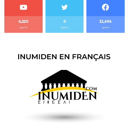
6٬220
0
21٬696
متابعون
متابعون
متابعون