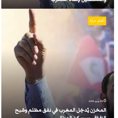
المخزن
يُدخِل
أقلام حرّة
المغرب
في
نفق
مظلم
وشبح
الزفزافي
سيسكن
الدولة
28 يونيو، 2018
المخزن يُدخِل المغرب في نفق مظلم وشبح