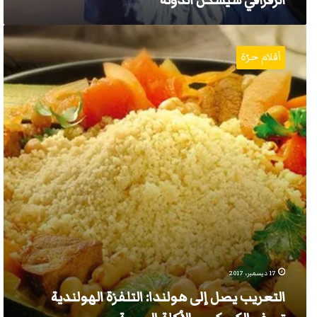
الزفزافي سيسكن الدولة
التعريب
يصل
أقلام حرّة
إلى
هولندا:
التلفزة
الهولندية
تصف
الكسكس
بالأكلة
العربية
17 ديسمبر، 2017
التعريب يصل إلى هولندا: التلفزة الهولندية