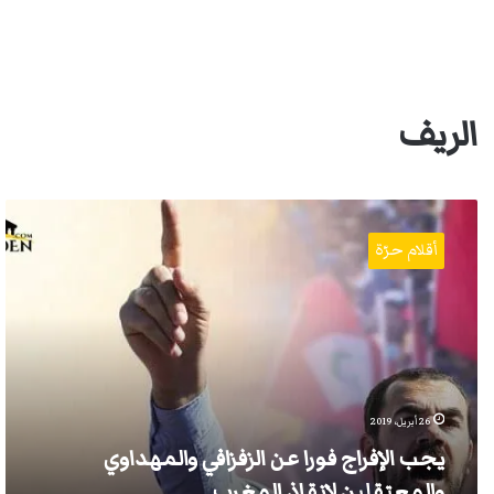
الريف
يجب
الإفراج
أقلام حرّة
فورا
عن
الزفزافي
والمهداوي
والمعتقلين
لإنقاذ
المغرب
26 أبريل، 2019
يجب الإفراج فورا عن الزفزافي والمهداوي
والمعتقلين لإنقاذ المغرب