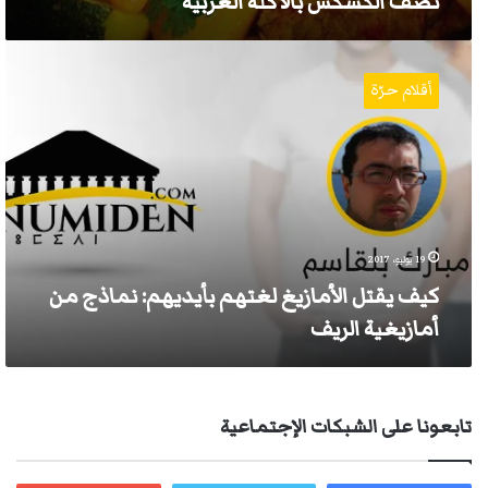
تصف الكسكس بالأكلة العربية
كيف
يقتل
أقلام حرّة
الأمازيغ
لغتهم
بأيديهم:
نماذج
من
أمازيغية
الريف
19 يوليو، 2017
كيف يقتل الأمازيغ لغتهم بأيديهم: نماذج من
أمازيغية الريف
تابعونا على الشبكات الإجتماعية