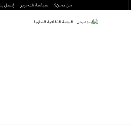
من نحن؟
سياسة التحرير
إتصل بنا
حث
ن