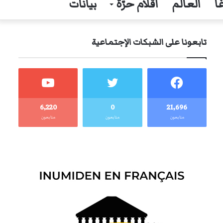
ا
العالم
أقلام حرّة
بيانات
تابعونا على الشبكات الإجتماعية
6٬220
0
21٬696
متابعون
متابعون
متابعون