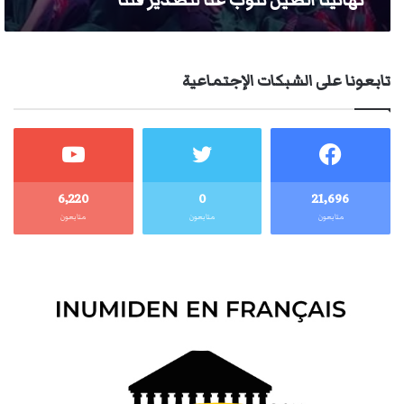
تهانينا الصين تنوب عنا لتصدير فننا
تابعونا على الشبكات الإجتماعية
6٬220
0
21٬696
متابعون
متابعون
متابعون