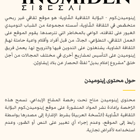
إينوميدن.كوم - البوّابة الثقافية الشّاوية؛ هو موقع ثقافي غير ربحي
متخصّص في الثقافة الشّاوية، أسسته مجموعة من الشباب النوميدي
الغيور على ثقافته، الواعي بالمخاطر التي تترصدها. يقوم الموقع على
العمل الثقافي، التطوّعي، الجادّ، من قبل أفراد وأقلام واعية حاملة لهمّ
الثقافة الشاوية، يشتغلون على التدوين فيها والترويج لها. يعمل فريق
إينوميدن على التأسيس لمشاريع أخرى في مختلف المجالات من أجل
خلق "مشروع إعلام بديل" لفكّ الحصار عن بلاد إيشاويّن.
حول محتوى إينوميدن
محتوى إينوميدن متاح تحت رخصة المشاع الإبداعي. تسمح هذه
الرّخصة بإعادة نشر المواد المنشورة على موقع إينوميدن.كوم البوّابة
الثقافية الشّاوية (النّسخة العربية) بشرط الإشارة إلى مصدرها بواسطة
رابط إلى الموقع، وعدم إجراء أي تغيير على النص أو الصّور، وعدم
استخدامه لأغراض تجارية.