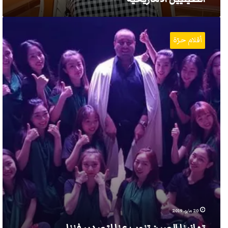
تهانينا
الصين
أقلام حرّة
تنوب
عنا
لتصدير
فننا
20 مايو، 2019