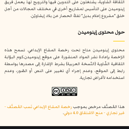
الثقافة الشاوية، يشتغلون على التدوين فيها والترويج لها. يعمل فريق
إينوميدن على التأسيس لمشاريع أخرى في مختلف المجالات من أجل
خلق "مشروع إعلام بديل" لفكّ الحصار عن بلاد إيشاويّن.
حول محتوى إينوميدن
محتوى إينوميدن متاح تحت رخصة المشاع الإبداعي. تسمح هذه
الرّخصة بإعادة نشر المواد المنشورة على موقع إينوميدن.كوم البوّابة
الثقافية الشّاوية (النّسخة العربية) بشرط الإشارة إلى مصدرها بواسطة
رابط إلى الموقع، وعدم إجراء أي تغيير على النص أو الصّور، وعدم
استخدامه لأغراض تجارية.
هذا المُصنَّف مرخص بموجب
رخصة المشاع الإبداعي نَسب المُصنَّف -
غير تجاري - منع الاشتقاق 4.0 دولي
.