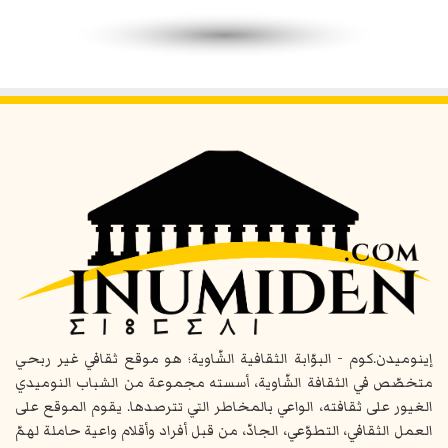
إينوميدن.كوم - البوّابة الثقافية الشّاوية؛ هو موقع ثقافي غير ربحي
متخصّص في الثقافة الشّاوية، أسسته مجموعة من الشباب النوميدي
الغيور على ثقافته، الواعي بالمخاطر التي تترصدها. يقوم الموقع على
العمل الثقافي، التطوّعي، الجادّ، من قبل أفراد وأقلام واعية حاملة لهمّ