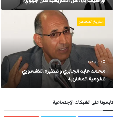
آوراسيّات (2) : هل الأمازيغية شأن جهوي؟
محمد
عابد
التاريخ المعاصر
الجابري
و
تنظيره
اللاشعوري
للقومية
المغاربية
10 أبريل، 2015
محمد عابد الجابري و تنظيره اللاشعوري
للقومية المغاربية
تابعونا على الشبكات الإجتماعية