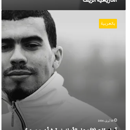
أمازيغية الريف
آوراسيّات
(2)
بالعربية
:
هل
الأمازيغية
شأن
جهوي؟
13 أبريل، 2016