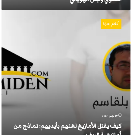
كيف
يقتل
أقلام حرّة
الأمازيغ
لغتهم
بأيديهم:
نماذج
من
أمازيغية
الريف
19 يوليو، 2017
كيف يقتل الأمازيغ لغتهم بأيديهم: نماذج من