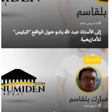
12 أغسطس، 2019
إلى الأستاذ عبد الله بادو حول الواقع “البئيس”
للأمازيغية
الهزائم
العشر
أقلام حرّة
للحركة
الأمازيغية
في
المغرب
27 يونيو، 2019