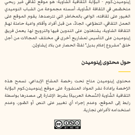
إينوميدن.كوم - البوّابة الثقافية الشّاوية؛ هو موقع ثقافي غير ربحي
متخصّص في الثقافة الشّاوية، أسسته مجموعة من الشباب النوميدي
الغيور على ثقافته، الواعي بالمخاطر التي تترصدها. يقوم الموقع على
العمل الثقافي، التطوّعي، الجادّ، من قبل أفراد وأقلام واعية حاملة لهمّ
الثقافة الشاوية، يشتغلون على التدوين فيها والترويج لها. يعمل فريق
إينوميدن على التأسيس لمشاريع أخرى في مختلف المجالات من أجل
خلق "مشروع إعلام بديل" لفكّ الحصار عن بلاد إيشاويّن.
حول محتوى إينوميدن
محتوى إينوميدن متاح تحت رخصة المشاع الإبداعي. تسمح هذه
الرّخصة بإعادة نشر المواد المنشورة على موقع إينوميدن.كوم البوّابة
الثقافية الشّاوية (النّسخة العربية) بشرط الإشارة إلى مصدرها بواسطة
رابط إلى الموقع، وعدم إجراء أي تغيير على النص أو الصّور، وعدم
استخدامه لأغراض تجارية.