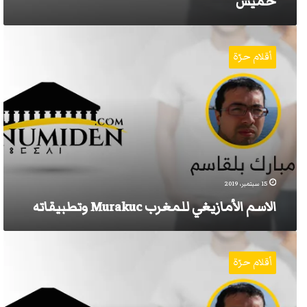
حميش
الاسم
الأمازيغي
أقلام حرّة
للمغرب
Murakuc
وتطبيقاته
15 سبتمبر، 2019
الاسم الأمازيغي للمغرب Murakuc وتطبيقاته
بودهان
وعصيد
أقلام حرّة
يعترفان
بإفلاس
ترسيم