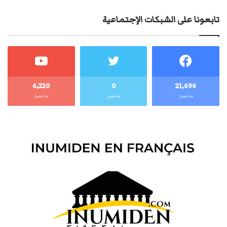
تابعونا على الشبكات الإجتماعية
6٬220
0
21٬696
متابعون
متابعون
متابعون