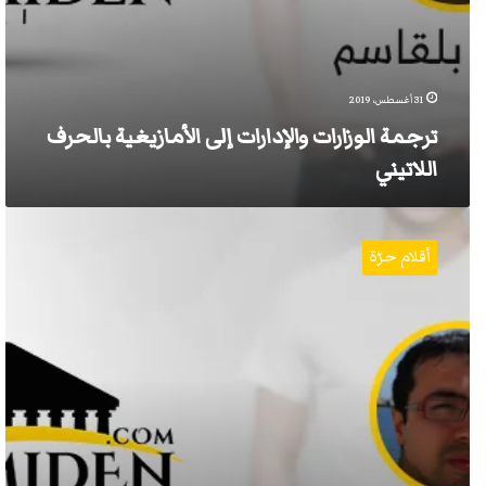
31 أغسطس، 2019
ترجمة الوزارات والإدارات إلى الأمازيغية بالحرف
اللاتيني
إلى
الأستاذ
أقلام حرّة
عبد
الله
بادو
حول
الواقع
“البئيس”
للأمازيغية