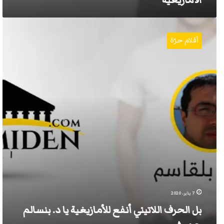
الأمازيغية
بل
الحرف
أقلام حرّة
اللاتيني
أنفع
للأمازيغية
يا
د.
بنسالم
حميش
7 يناير، 2020
بل الحرف اللاتيني أنفع للأمازيغية يا د. بنسالم