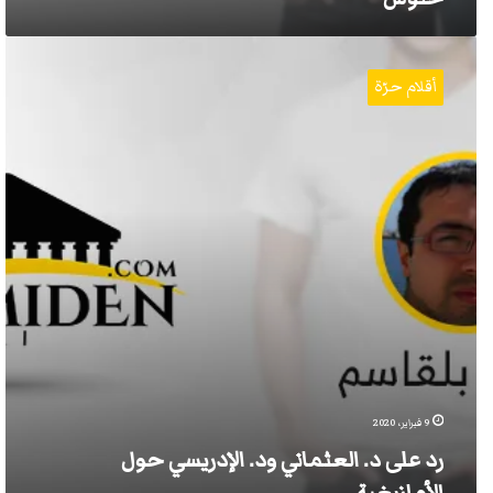
رد
على
أقلام حرّة
د.
العثماني
ود.
الإدريسي
حول
الأمازيغية
9 فبراير، 2020
رد على د. العثماني ود. الإدريسي حول