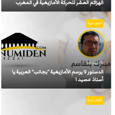
الهزائم العشر للحركة الأمازيغية في المغرب
الدستور
لا
أقلام حرّة
يرسم
الأمازيغية
“بجانب”
العربية
يا
أستاذ
عصيد
!
17 يونيو، 2019
الدستور لا يرسم الأمازيغية “بجانب” العربية يا
أستاذ عصيد !
الترجمة
الأمازيغية
أقلام حرّة
للنقود
المغربية
بالحرف