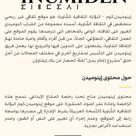
إينوميدن.كوم - البوّابة الثقافية الشّاوية؛ هو موقع ثقافي غير ربحي
متخصّص في الثقافة الشّاوية، أسسته مجموعة من الشباب النوميدي
الغيور على ثقافته، الواعي بالمخاطر التي تترصدها. يقوم الموقع على
العمل الثقافي، التطوّعي، الجادّ، من قبل أفراد وأقلام واعية حاملة لهمّ
الثقافة الشاوية، يشتغلون على التدوين فيها والترويج لها. يعمل فريق
إينوميدن على التأسيس لمشاريع أخرى في مختلف المجالات من أجل
خلق "مشروع إعلام بديل" لفكّ الحصار عن بلاد إيشاويّن.
حول محتوى إينوميدن
محتوى إينوميدن متاح تحت رخصة المشاع الإبداعي. تسمح هذه
الرّخصة بإعادة نشر المواد المنشورة على موقع إينوميدن.كوم البوّابة
الثقافية الشّاوية (النّسخة العربية) بشرط الإشارة إلى مصدرها بواسطة
رابط إلى الموقع، وعدم إجراء أي تغيير على النص أو الصّور، وعدم
استخدامه لأغراض تجارية.