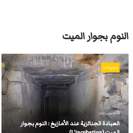
النوم بجوار الميت
العبادة
الجنائزية
موروثات
عند
الأمازيغ
:
النوم
بجوار
الميت
(L’incubation)
25 مارس، 2017
العبادة الجنائزية عند الأمازيغ : النوم بجوار
الميت (L’incubation)