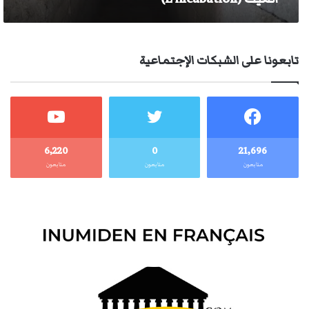
تابعونا على الشبكات الإجتماعية
6٬220
0
21٬696
متابعون
متابعون
متابعون