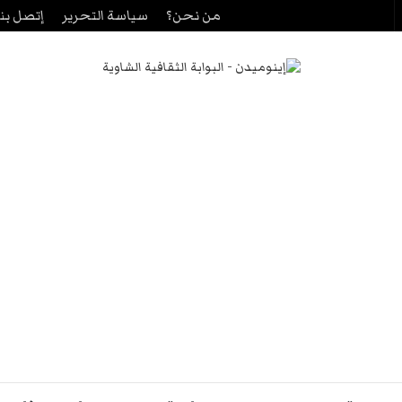
من نحن؟
سياسة التحرير
إتصل بنا
حث
ن