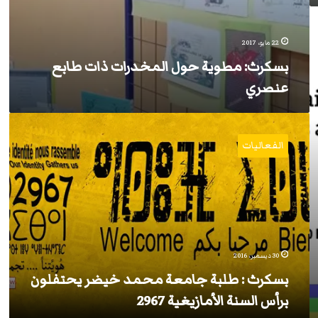
22 مايو، 2017
بسكرث: مطوية حول المخدرات ذات طابع
عنصري
بسكرث
:
الفعاليات
طلبة
جامعة
محمد
خيضر
يحتفلون
برأس
السنة
الأمازيغية
30 ديسمبر، 2016
2967
بسكرث : طلبة جامعة محمد خيضر يحتفلون
برأس السنة الأمازيغية 2967