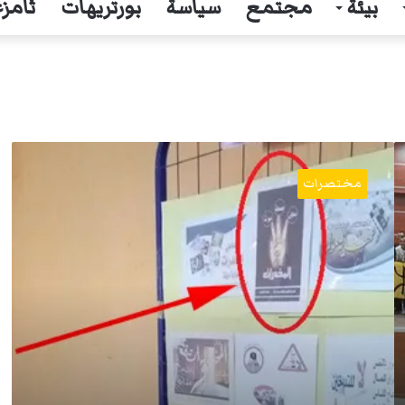
بيئة
مجتمع
سياسة
بورتريهات
ثامزغ
بسكرث:
مطوية
مختصرات
حول
المخدرات
ذات
طابع
عنصري