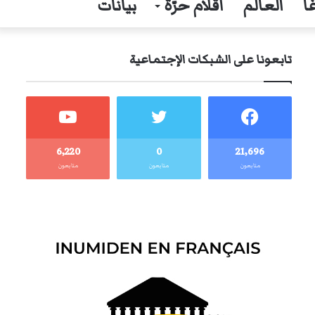
ا
العالم
أقلام حرّة
بيانات
تابعونا على الشبكات الإجتماعية
6٬220
0
21٬696
متابعون
متابعون
متابعون