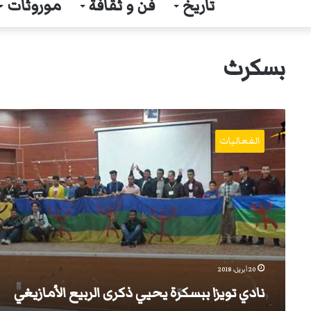
تاريخ
فن و ثقافة
موروثات
بسكرث
نادي
تويزا
الفعاليات
ببسكرة
يحيي
ذكرى
الربيع
الأمازيغي
20 أبريل، 2018
نادي تويزا ببسكرة يحيي ذكرى الربيع الأمازيغي