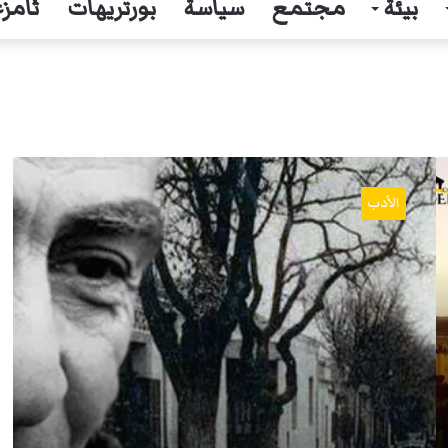
بيئة
مجتمع
سياسة
بورتريهات
ثامزغ
حصريا
:
الأدب
“ابن
آوراس
المحروم
من
الإرث”