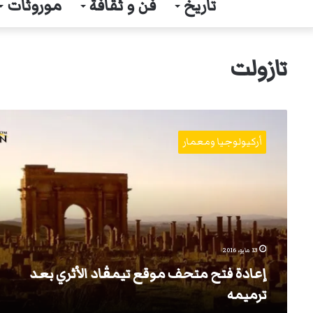
تاريخ
فن و ثقافة
موروثات
تازولت
إعادة
فتح
أركيولوجيا ومعمار
متحف
موقع
تيمڨاد
الأثري
بعد
ترميمه
13 مايو، 2016
إعادة فتح متحف موقع تيمڨاد الأثري بعد
ترميمه