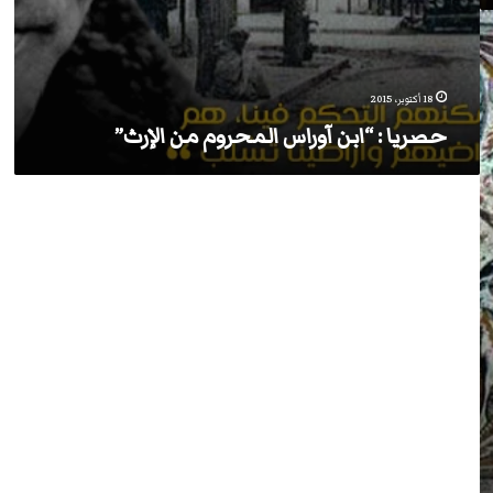
18 أكتوبر، 2015
حصريا : “ابن آوراس المحروم من الإرث”