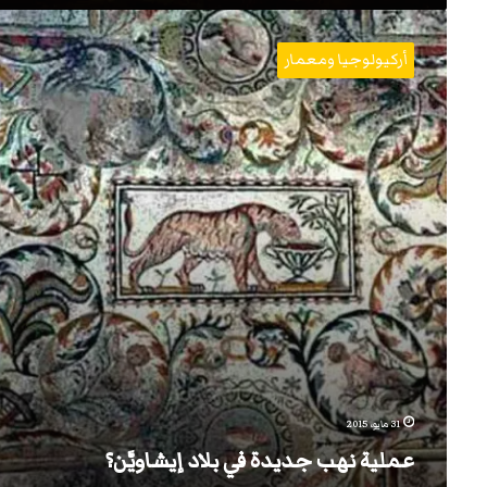
عملية
نهب
أركيولوجيا ومعمار
جديدة
في
بلاد
إيشاويَّن؟
31 مايو، 2015
عملية نهب جديدة في بلاد إيشاويَّن؟