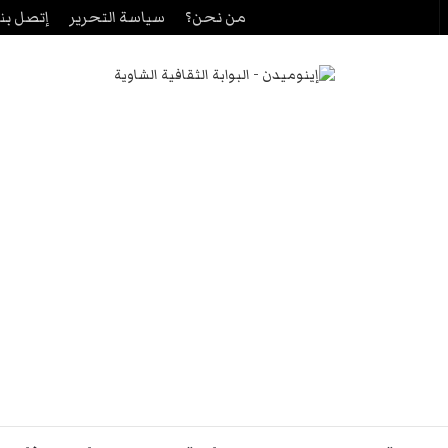
من نحن؟
سياسة التحرير
إتصل بنا
حث
ن