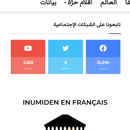
ا
العالم
أقلام حرّة
بيانات
تابعونا على الشبكات الإجتماعية
6٬220
0
21٬696
متابعون
متابعون
متابعون