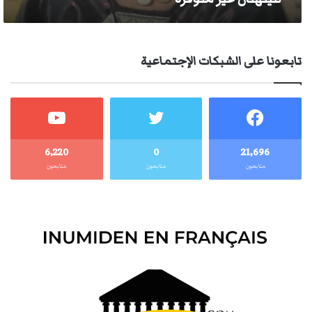
تابعونا على الشبكات الإجتماعية
6٬220
0
21٬696
متابعون
متابعون
متابعون