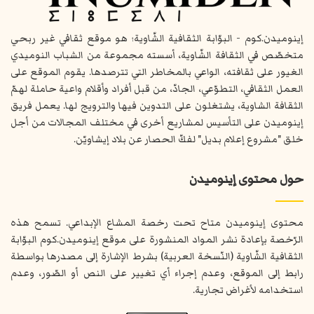
إينوميدن.كوم - البوّابة الثقافية الشّاوية؛ هو موقع ثقافي غير ربحي
متخصّص في الثقافة الشّاوية، أسسته مجموعة من الشباب النوميدي
الغيور على ثقافته، الواعي بالمخاطر التي تترصدها. يقوم الموقع على
العمل الثقافي، التطوّعي، الجادّ، من قبل أفراد وأقلام واعية حاملة لهمّ
الثقافة الشاوية، يشتغلون على التدوين فيها والترويج لها. يعمل فريق
إينوميدن على التأسيس لمشاريع أخرى في مختلف المجالات من أجل
خلق "مشروع إعلام بديل" لفكّ الحصار عن بلاد إيشاويّن.
حول محتوى إينوميدن
محتوى إينوميدن متاح تحت رخصة المشاع الإبداعي. تسمح هذه
الرّخصة بإعادة نشر المواد المنشورة على موقع إينوميدن.كوم البوّابة
الثقافية الشّاوية (النّسخة العربية) بشرط الإشارة إلى مصدرها بواسطة
رابط إلى الموقع، وعدم إجراء أي تغيير على النص أو الصّور، وعدم
استخدامه لأغراض تجارية.