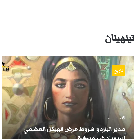
تينهينان
مدير
الباردو:
تاريخ
شروط
عرض
الهيكل
العظمي
لتينهنان
غير
متوفرة
25 أبريل، 2021
مدير الباردو: شروط عرض الهيكل العظمي
لتينهنان غير متوفرة