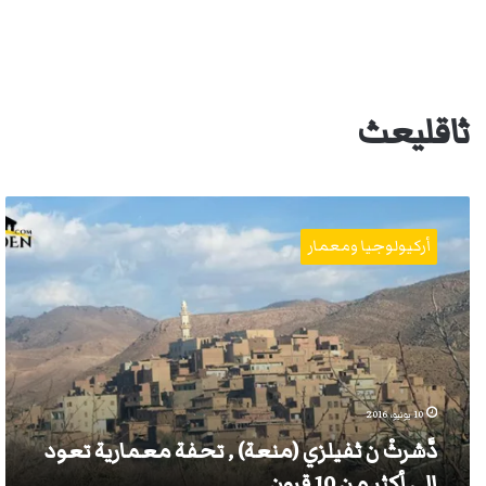
ثاقليعث
دَّشرثْ
ن
أركيولوجيا ومعمار
ثفيلزي
(منعة)
,
تحفة
معمارية
تعود
إلى
أكثر
10 يونيو، 2016
من
دَّشرثْ ن ثفيلزي (منعة) , تحفة معمارية تعود
10
قرون
إلى أكثر من 10 قرون