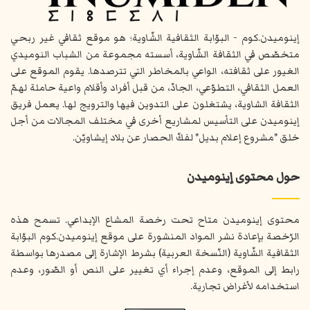
إينوميدن.كوم - البوّابة الثقافية الشّاوية؛ هو موقع ثقافي غير ربحي
متخصّص في الثقافة الشّاوية، أسسته مجموعة من الشباب النوميدي
الغيور على ثقافته، الواعي بالمخاطر التي تترصدها. يقوم الموقع على
العمل الثقافي، التطوّعي، الجادّ، من قبل أفراد وأقلام واعية حاملة لهمّ
الثقافة الشاوية، يشتغلون على التدوين فيها والترويج لها. يعمل فريق
إينوميدن على التأسيس لمشاريع أخرى في مختلف المجالات من أجل
خلق "مشروع إعلام بديل" لفكّ الحصار عن بلاد إيشاويّن.
حول محتوى إينوميدن
محتوى إينوميدن متاح تحت رخصة المشاع الإبداعي. تسمح هذه
الرّخصة بإعادة نشر المواد المنشورة على موقع إينوميدن.كوم البوّابة
الثقافية الشّاوية (النّسخة العربية) بشرط الإشارة إلى مصدرها بواسطة
رابط إلى الموقع، وعدم إجراء أي تغيير على النص أو الصّور، وعدم
استخدامه لأغراض تجارية.