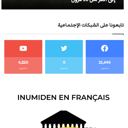
تابعونا على الشبكات الإجتماعية
6٬220
0
21٬696
متابعون
متابعون
متابعون