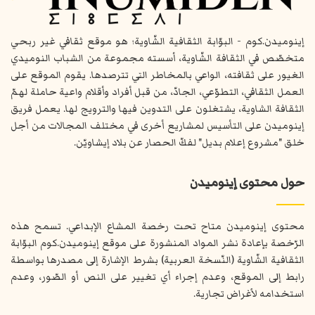
إينوميدن.كوم - البوّابة الثقافية الشّاوية؛ هو موقع ثقافي غير ربحي
متخصّص في الثقافة الشّاوية، أسسته مجموعة من الشباب النوميدي
الغيور على ثقافته، الواعي بالمخاطر التي تترصدها. يقوم الموقع على
العمل الثقافي، التطوّعي، الجادّ، من قبل أفراد وأقلام واعية حاملة لهمّ
الثقافة الشاوية، يشتغلون على التدوين فيها والترويج لها. يعمل فريق
إينوميدن على التأسيس لمشاريع أخرى في مختلف المجالات من أجل
خلق "مشروع إعلام بديل" لفكّ الحصار عن بلاد إيشاويّن.
حول محتوى إينوميدن
محتوى إينوميدن متاح تحت رخصة المشاع الإبداعي. تسمح هذه
الرّخصة بإعادة نشر المواد المنشورة على موقع إينوميدن.كوم البوّابة
الثقافية الشّاوية (النّسخة العربية) بشرط الإشارة إلى مصدرها بواسطة
رابط إلى الموقع، وعدم إجراء أي تغيير على النص أو الصّور، وعدم
استخدامه لأغراض تجارية.