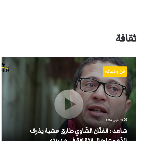
ثقافة
شاهد
:
فن و ثقافة
الفنّان
الشّاوي
طارق
عشبة
يذرف
الدّموع
لحال
الثقافة
13 مارس، 2016
في
شاهد : الفنّان الشّاوي طارق عشبة يذرف
مدينته
الدّموع لحال الثقافة في مدينته