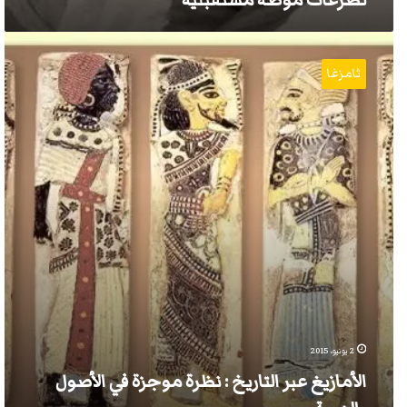
لصرعات موضة مستقبلية
الأمازيغ
عبر
ثامزغا
التاريخ
:
نظرة
موجزة
في
الأصول
والهوية
2 يونيو، 2015
الأمازيغ عبر التاريخ : نظرة موجزة في الأصول