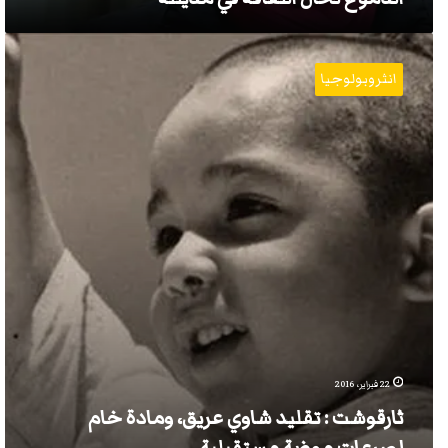
ثارقوشت
:
انثروبولوجيا
تقليد
شاوي
عريق،
ومادة
خام
لصرعات
موضة
مستقبلية
22 فبراير، 2016
ثارقوشت : تقليد شاوي عريق، ومادة خام