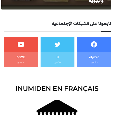
والهوية
تابعونا على الشبكات الإجتماعية
6٬220
0
21٬696
متابعون
متابعون
متابعون