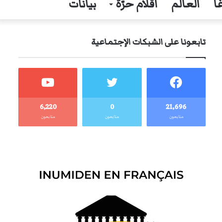
ا
العالم
أقلام حرّة
بيانات
تابعونا على الشبكات الإجتماعية
6٬220
0
21٬696
متابعون
متابعون
متابعون