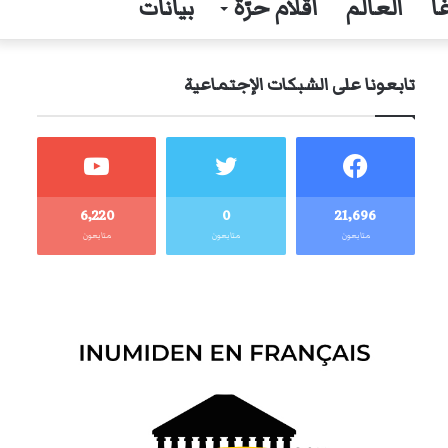
ا
العالم
أقلام حرّة
بيانات
تابعونا على الشبكات الإجتماعية
6٬220
0
21٬696
متابعون
متابعون
متابعون