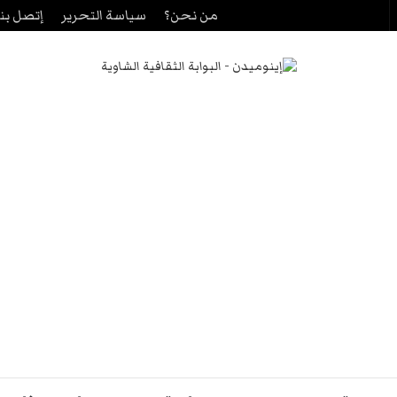
من نحن؟
سياسة التحرير
إتصل بنا
حث
ن