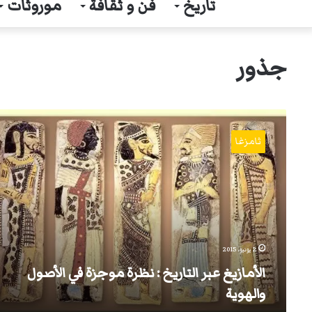
تاريخ
فن و ثقافة
موروثات
جذور
الأمازيغ
عبر
ثامزغا
التاريخ
:
نظرة
موجزة
في
الأصول
والهوية
2 يونيو، 2015
الأمازيغ عبر التاريخ : نظرة موجزة في الأصول
والهوية