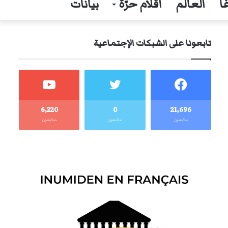
ا
العالم
أقلام حرّة
بيانات
تابعونا على الشبكات الإجتماعية
6٬220
0
21٬696
متابعون
متابعون
متابعون