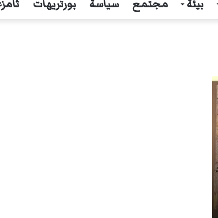
بيئة
مجتمع
سياسة
بورتريهات
ثامزغ