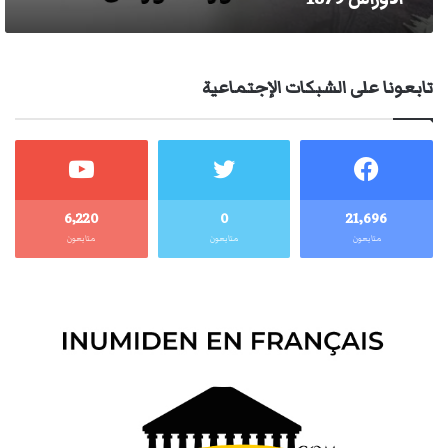
تابعونا على الشبكات الإجتماعية
6٬220
0
21٬696
متابعون
متابعون
متابعون