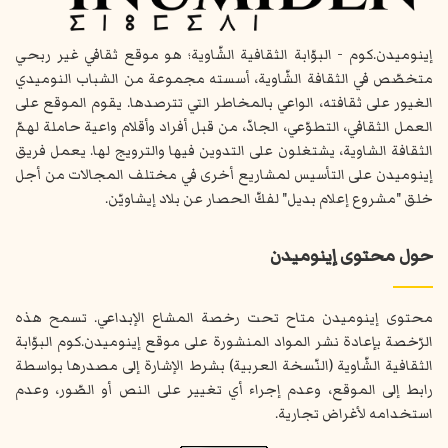
إينوميدن.كوم - البوّابة الثقافية الشّاوية؛ هو موقع ثقافي غير ربحي
متخصّص في الثقافة الشّاوية، أسسته مجموعة من الشباب النوميدي
الغيور على ثقافته، الواعي بالمخاطر التي تترصدها. يقوم الموقع على
العمل الثقافي، التطوّعي، الجادّ، من قبل أفراد وأقلام واعية حاملة لهمّ
الثقافة الشاوية، يشتغلون على التدوين فيها والترويج لها. يعمل فريق
إينوميدن على التأسيس لمشاريع أخرى في مختلف المجالات من أجل
خلق "مشروع إعلام بديل" لفكّ الحصار عن بلاد إيشاويّن.
حول محتوى إينوميدن
محتوى إينوميدن متاح تحت رخصة المشاع الإبداعي. تسمح هذه
الرّخصة بإعادة نشر المواد المنشورة على موقع إينوميدن.كوم البوّابة
الثقافية الشّاوية (النّسخة العربية) بشرط الإشارة إلى مصدرها بواسطة
رابط إلى الموقع، وعدم إجراء أي تغيير على النص أو الصّور، وعدم
استخدامه لأغراض تجارية.