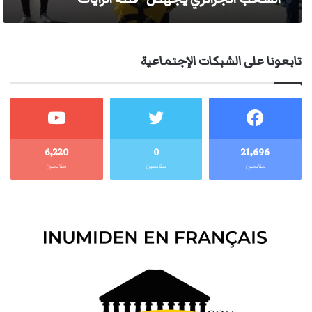
تابعونا على الشبكات الإجتماعية
6٬220
0
21٬696
متابعون
متابعون
متابعون