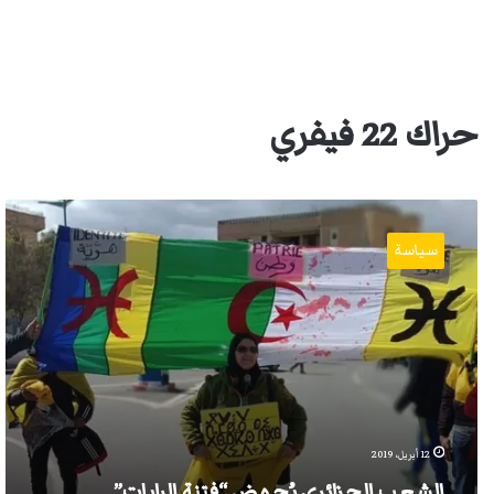
حراك 22 فيفري
الشعب
الجزائري
سياسة
يُجهض
“فتنة
الرايات”
12 أبريل، 2019
الشعب الجزائري يُجهض “فتنة الرايات”