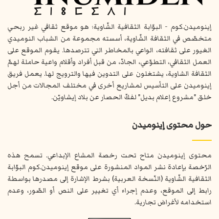
إينوميدن.كوم - البوّابة الثقافية الشّاوية؛ هو موقع ثقافي غير ربحي
متخصّص في الثقافة الشّاوية، أسسته مجموعة من الشباب النوميدي
الغيور على ثقافته، الواعي بالمخاطر التي تترصدها. يقوم الموقع على
العمل الثقافي، التطوّعي، الجادّ، من قبل أفراد وأقلام واعية حاملة لهمّ
الثقافة الشاوية، يشتغلون على التدوين فيها والترويج لها. يعمل فريق
إينوميدن على التأسيس لمشاريع أخرى في مختلف المجالات من أجل
خلق "مشروع إعلام بديل" لفكّ الحصار عن بلاد إيشاويّن.
حول محتوى إينوميدن
محتوى إينوميدن متاح تحت رخصة المشاع الإبداعي. تسمح هذه
الرّخصة بإعادة نشر المواد المنشورة على موقع إينوميدن.كوم البوّابة
الثقافية الشّاوية (النّسخة العربية) بشرط الإشارة إلى مصدرها بواسطة
رابط إلى الموقع، وعدم إجراء أي تغيير على النص أو الصّور، وعدم
استخدامه لأغراض تجارية.