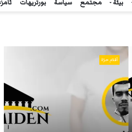
بيئة
مجتمع
سياسة
بورتريهات
ثامزغ
نعم،
أنا
أقلام حرّة
انفصالي
..
أومبعد؟!