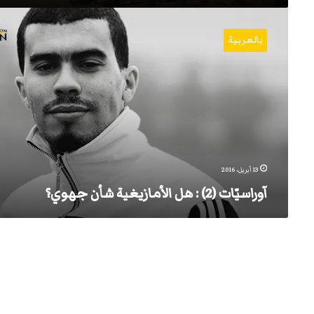
آوراسيّات
(2)
بالعربية
:
هل
الأمازيغية
شأن
جهوي؟
13 أبريل، 2016
آوراسيّات (2) : هل الأمازيغية شأن جهوي؟