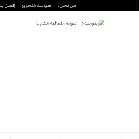
من نحن؟
سياسة التحرير
إتصل بنا
حث
ن