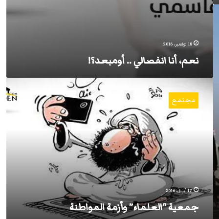
18 نوفمبر، 2016
نعم، أنا انفصالي .. أومبعد؟!
جمعية
“العلماء”
مجتمع
وأزمة
المواطنة
17 أبريل، 2016
جمعية “العلماء” وأزمة المواطنة