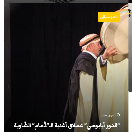
“قدور
آيابوسي”
الموسيقى
عملاق
أغنية
الـ”دّْمام”
الشّاوية
7 أبريل، 2016
“قدور آيابوسي” عملاق أغنية الـ”دّْمام” الشّاوية