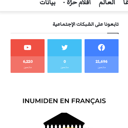
ا
العالم
أقلام حرّة
بيانات
تابعونا على الشبكات الإجتماعية
6٬220
0
21٬696
متابعون
متابعون
متابعون