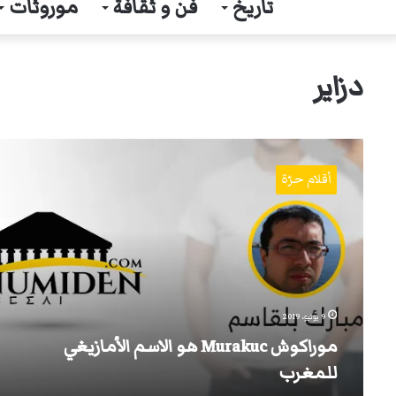
تاريخ
فن و ثقافة
موروثات
دزاير
موراكوش
Murakuc
أقلام حرّة
هو
الاسم
الأمازيغي
للمغرب
9 يونيو، 2019
موراكوش Murakuc هو الاسم الأمازيغي
للمغرب