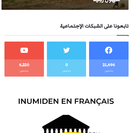
تابعونا على الشبكات الإجتماعية
6٬220
0
21٬696
متابعون
متابعون
متابعون