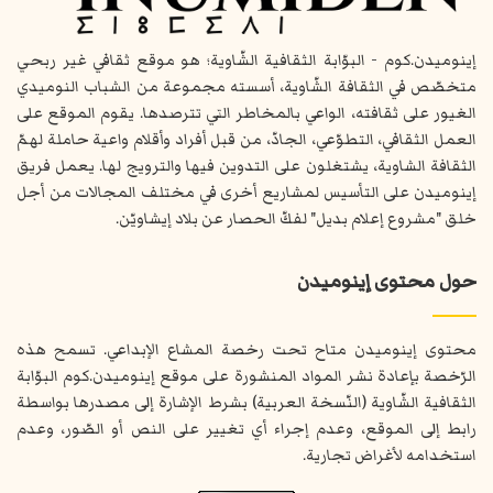
إينوميدن.كوم - البوّابة الثقافية الشّاوية؛ هو موقع ثقافي غير ربحي
متخصّص في الثقافة الشّاوية، أسسته مجموعة من الشباب النوميدي
الغيور على ثقافته، الواعي بالمخاطر التي تترصدها. يقوم الموقع على
العمل الثقافي، التطوّعي، الجادّ، من قبل أفراد وأقلام واعية حاملة لهمّ
الثقافة الشاوية، يشتغلون على التدوين فيها والترويج لها. يعمل فريق
إينوميدن على التأسيس لمشاريع أخرى في مختلف المجالات من أجل
خلق "مشروع إعلام بديل" لفكّ الحصار عن بلاد إيشاويّن.
حول محتوى إينوميدن
محتوى إينوميدن متاح تحت رخصة المشاع الإبداعي. تسمح هذه
الرّخصة بإعادة نشر المواد المنشورة على موقع إينوميدن.كوم البوّابة
الثقافية الشّاوية (النّسخة العربية) بشرط الإشارة إلى مصدرها بواسطة
رابط إلى الموقع، وعدم إجراء أي تغيير على النص أو الصّور، وعدم
استخدامه لأغراض تجارية.