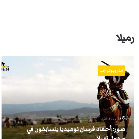
رميلا
صور:
أحفاد
انثروبولوجيا
فرسان
نوميديا
يتسابقون
في
سهول
رْمِيلا
24 أبريل، 2016
صور: أحفاد فرسان نوميديا يتسابقون في
سهول رْمِيلا