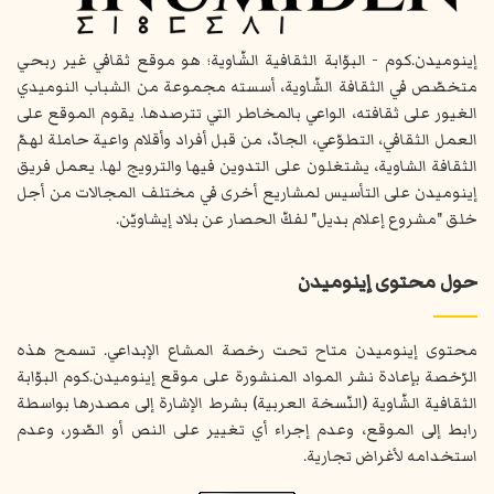
إينوميدن.كوم - البوّابة الثقافية الشّاوية؛ هو موقع ثقافي غير ربحي
متخصّص في الثقافة الشّاوية، أسسته مجموعة من الشباب النوميدي
الغيور على ثقافته، الواعي بالمخاطر التي تترصدها. يقوم الموقع على
العمل الثقافي، التطوّعي، الجادّ، من قبل أفراد وأقلام واعية حاملة لهمّ
الثقافة الشاوية، يشتغلون على التدوين فيها والترويج لها. يعمل فريق
إينوميدن على التأسيس لمشاريع أخرى في مختلف المجالات من أجل
خلق "مشروع إعلام بديل" لفكّ الحصار عن بلاد إيشاويّن.
حول محتوى إينوميدن
محتوى إينوميدن متاح تحت رخصة المشاع الإبداعي. تسمح هذه
الرّخصة بإعادة نشر المواد المنشورة على موقع إينوميدن.كوم البوّابة
الثقافية الشّاوية (النّسخة العربية) بشرط الإشارة إلى مصدرها بواسطة
رابط إلى الموقع، وعدم إجراء أي تغيير على النص أو الصّور، وعدم
استخدامه لأغراض تجارية.