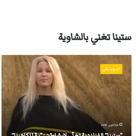
ستينا تغني بالشاوية
“ستينا”
الفنلندية
الموسيقى
تغنّي
لإيشاويّن
:
“يمّا
لكاهينا”
26 أكتوبر، 2015
“ستينا” الفنلندية تغنّي لإيشاويّن : “يمّا لكاهينا”