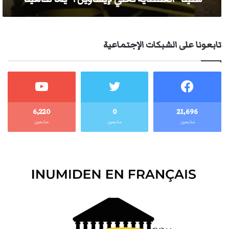
تابعونا على الشبكات الإجتماعية
6٬220
0
21٬696
متابعون
متابعون
متابعون