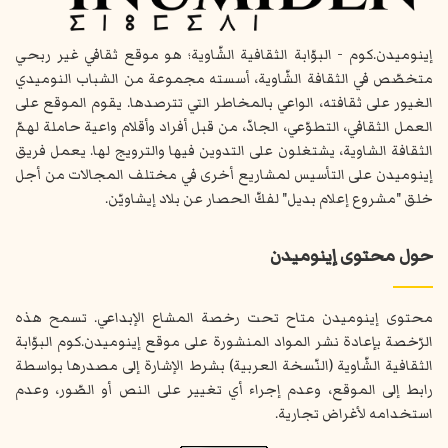
إينوميدن.كوم - البوّابة الثقافية الشّاوية؛ هو موقع ثقافي غير ربحي
متخصّص في الثقافة الشّاوية، أسسته مجموعة من الشباب النوميدي
الغيور على ثقافته، الواعي بالمخاطر التي تترصدها. يقوم الموقع على
العمل الثقافي، التطوّعي، الجادّ، من قبل أفراد وأقلام واعية حاملة لهمّ
الثقافة الشاوية، يشتغلون على التدوين فيها والترويج لها. يعمل فريق
إينوميدن على التأسيس لمشاريع أخرى في مختلف المجالات من أجل
خلق "مشروع إعلام بديل" لفكّ الحصار عن بلاد إيشاويّن.
حول محتوى إينوميدن
محتوى إينوميدن متاح تحت رخصة المشاع الإبداعي. تسمح هذه
الرّخصة بإعادة نشر المواد المنشورة على موقع إينوميدن.كوم البوّابة
الثقافية الشّاوية (النّسخة العربية) بشرط الإشارة إلى مصدرها بواسطة
رابط إلى الموقع، وعدم إجراء أي تغيير على النص أو الصّور، وعدم
استخدامه لأغراض تجارية.