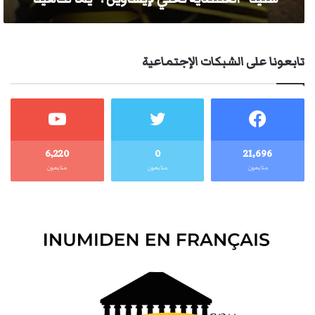
تابعونا على الشبكات الإجتماعية
6٬220
0
21٬696
متابعون
متابعون
متابعون