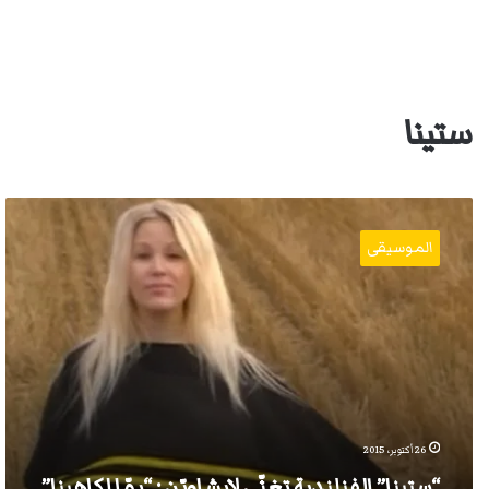
ستينا
“ستينا”
الفنلندية
الموسيقى
تغنّي
لإيشاويّن
:
“يمّا
لكاهينا”
26 أكتوبر، 2015
“ستينا” الفنلندية تغنّي لإيشاويّن : “يمّا لكاهينا”