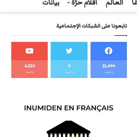
ا
العالم
أقلام حرّة
بيانات
تابعونا على الشبكات الإجتماعية
6٬220
0
21٬696
متابعون
متابعون
متابعون