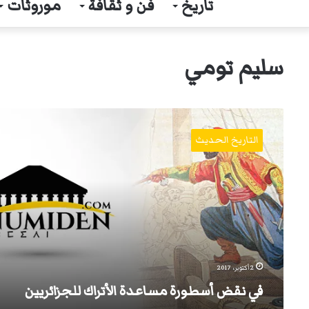
تاريخ
فن و ثقافة
موروثات
سليم تومي
في
نقض
التاريخ الحديث
أسطورة
مساعدة
الأتراك
للجزائريين
2 أكتوبر، 2017
في نقض أسطورة مساعدة الأتراك للجزائريين