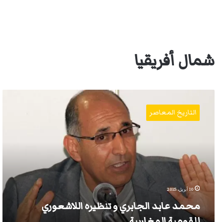
شمال أفريقيا
محمد
عابد
التاريخ المعاصر
الجابري
و
تنظيره
اللاشعوري
للقومية
المغاربية
10 أبريل، 2015
محمد عابد الجابري و تنظيره اللاشعوري
للقومية المغاربية