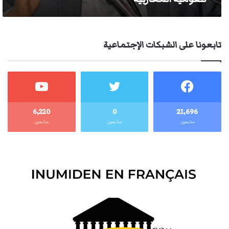
تابعونا على الشبكات الإجتماعية
6٬220
0
21٬696
متابعون
متابعون
متابعون