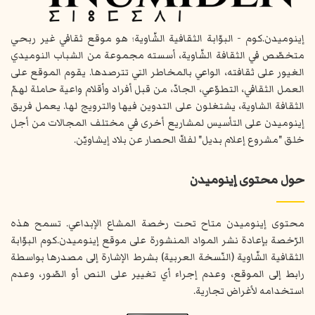
إينوميدن.كوم - البوّابة الثقافية الشّاوية؛ هو موقع ثقافي غير ربحي
متخصّص في الثقافة الشّاوية، أسسته مجموعة من الشباب النوميدي
الغيور على ثقافته، الواعي بالمخاطر التي تترصدها. يقوم الموقع على
العمل الثقافي، التطوّعي، الجادّ، من قبل أفراد وأقلام واعية حاملة لهمّ
الثقافة الشاوية، يشتغلون على التدوين فيها والترويج لها. يعمل فريق
إينوميدن على التأسيس لمشاريع أخرى في مختلف المجالات من أجل
خلق "مشروع إعلام بديل" لفكّ الحصار عن بلاد إيشاويّن.
حول محتوى إينوميدن
محتوى إينوميدن متاح تحت رخصة المشاع الإبداعي. تسمح هذه
الرّخصة بإعادة نشر المواد المنشورة على موقع إينوميدن.كوم البوّابة
الثقافية الشّاوية (النّسخة العربية) بشرط الإشارة إلى مصدرها بواسطة
رابط إلى الموقع، وعدم إجراء أي تغيير على النص أو الصّور، وعدم
استخدامه لأغراض تجارية.